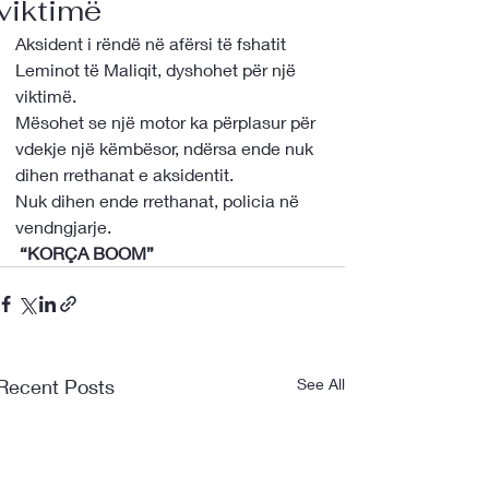
viktimë
Aksident i rëndë në afërsi të fshatit 
Leminot të Maliqit, dyshohet për një 
viktimë. 
Mësohet se një motor ka përplasur për 
vdekje një këmbësor, ndërsa ende nuk 
dihen rrethanat e aksidentit.
Nuk dihen ende rrethanat, policia në 
vendngjarje.
 “KORÇA BOOM”
Recent Posts
See All