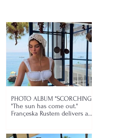
PHOTO ALBUM "SCORCHING"/
"The sun has come out."
Françeska Rustem delivers a
seaside show