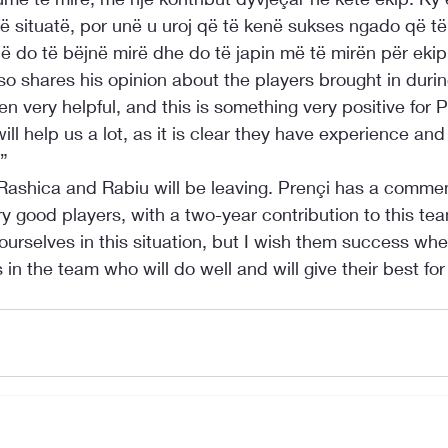
 situatë, por unë u uroj që të kenë sukses ngado që të 
që do të bëjnë mirë dhe do të japin më të mirën për ekip
o shares his opinion about the players brought in during
 very helpful, and this is something very positive for P
ll help us a lot, as it is clear they have experience an
.”
Rashica and Rabiu will be leaving. Prençi has a comment
ry good players, with a two-year contribution to this team
 ourselves in this situation, but I wish them success whe
 in the team who will do well and will give their best fo