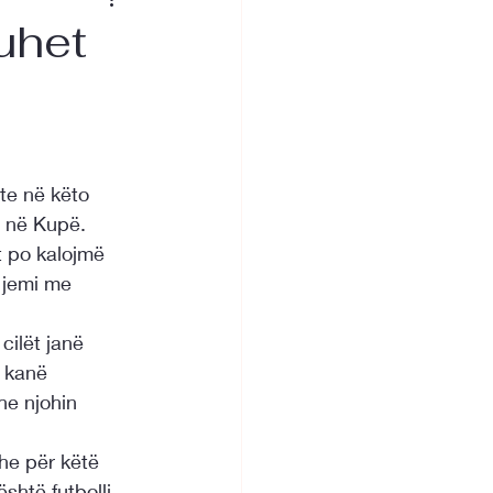
Duhet
te në këto 
 në Kupë. 
t po kalojmë 
 jemi me 
cilët janë 
 kanë 
e njohin 
he për këtë 
shtë futbolli 