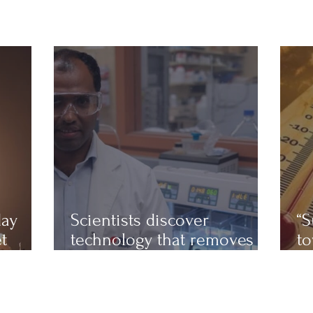
day
Scientists discover
“S
t
technology that removes
to
on?
up to 97% of microplastics
sc
from water
ex