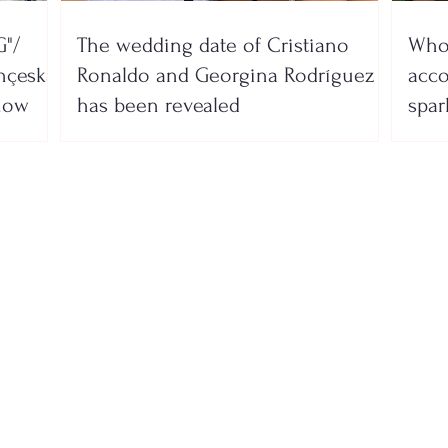
"/
The wedding date of Cristiano
Who 
nçeska
Ronaldo and Georgina Rodríguez
acco
show
has been revealed
spar