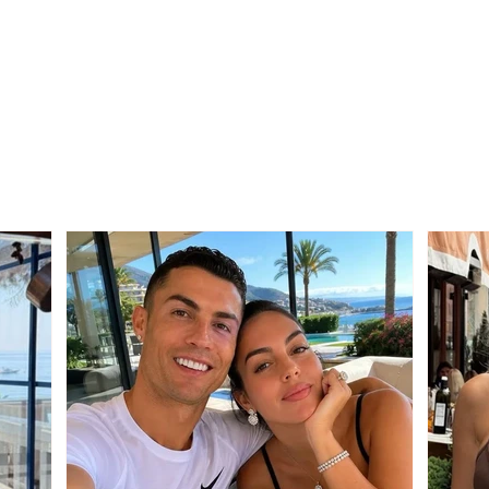
Skënderbeu and the
Rama
transfer window: Here's
gove
the real reason FIFA has
Tush
still not lifted the ban
Augu