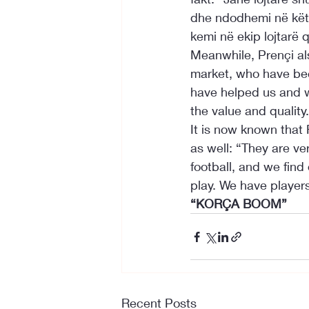
dhe ndodhemi në këtë
kemi në ekip lojtarë 
Meanwhile, Prençi als
market, who have been
have helped us and wi
the value and quality
It is now known that 
as well: “They are ve
football, and we find
play. We have players
“KORÇA BOOM”
Recent Posts