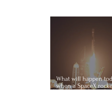
What will happen to
when a SpaceX rocke
crashes into the Mo