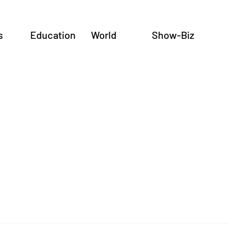
s
Education
World
Show-Biz