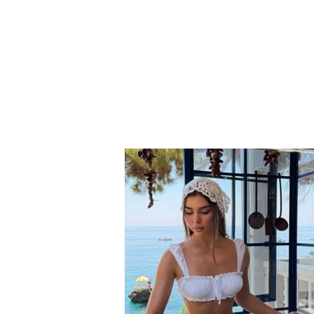
"Rama, where have you
ever seen this? Are you
really going to depopulate
this country even more?"
Stefi Brothers slam music
restrictions:"From bad to
worse. You've made life
miserable for these people