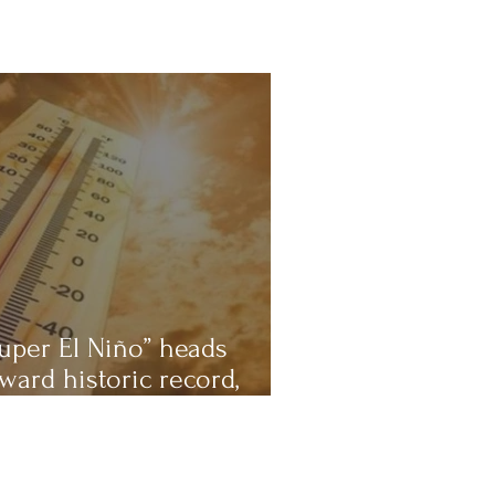
uper El Niño” heads
ward historic record,
ientists warn of an
tremely hot 2027