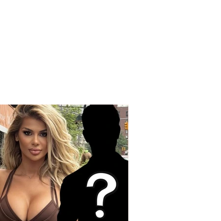
 to convene
rnment meeting in
emisht, Pogradec, on
st 24–25