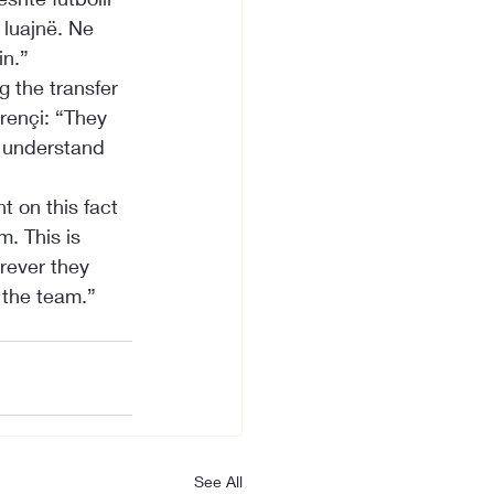
luajnë. Ne 
in.”
 the transfer 
rençi: “They 
d understand 
 on this fact 
. This is 
rever they 
r the team.”
See All