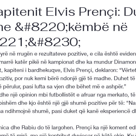
apitenit Elvis Prençi: 
 me &#8220;këmbë në
221;&#8230;
rë në rrugën e rezultateve pozitive, e cila është eviden
ka marrë katër pikë në kampionat dhe ka mundur Dinamon
t, kapiteni i bardhekuqve, Elvis Prençi, deklaron: “Vërte
itiv, por nuk kemi bërë ndonjë gjë të madhe. Duhet të
përulur, pasi lufta sa vjen dhe bëhet më e ashpër.”
he një opinion mbi futbollistët e afruar nga merkato, të 
ishëm dhe kjo është një gjë shumë pozitive për të: “Na
a ndihmojnë shumë, pasi duket që kanë eksperiencë dh
ica dhe Rabiu do të largohen. Prençi ka një koment ed
umë të mirë, me një kontribut dyvjeçar në këtë ekip. Ky ë