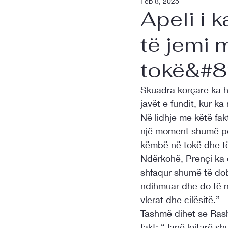
Feb 8, 2025
Apeli i k
të jemi
tokë&#8
Skuadra korçare ka hy
javët e fundit, kur 
Në lidhje me këtë fak
një moment shumë poz
këmbë në tokë dhe të 
Ndërkohë, Prençi ka d
shfaqur shumë të dob
ndihmuar dhe do të n
vlerat dhe cilësitë.”
Tashmë dihet se Rash
fakt: “Janë lojtarë sh