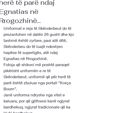
herë të parë ndaj
Egnatias në
Rrogozhinë...
Uniformat e reja të Skënderbeut do të 
prezantohen në datën 26 gusht dhe kjo 
tashmë është zyrtare, pasi atë ditë, 
Skënderbeu do të luajë ndeshjen 
hapëse të superligës, atë ndaj 
Egnatias në Rrogozhinë. 
Fotoja që shikoni më poshtë paraqet 
pikërisht uniformën e re të 
Skënderbeut, uniformë që për herë të 
parë është zbuluar nga portali “Korça 
Boom”. 
Janë uniforma ndryshe nga vitet e 
kaluara, por që gjithsesi kanë ngjyrat 
bardhekuq, ngjyrat tradicionale që ka 
klubi bardhekuq. 