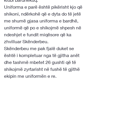
Uniforma e parë është pikërisht kjo që 
shikoni, ndërkohë që e dyta do të jetë 
me shumë gjasa uniforma e bardhë, 
uniformë që po e shikojmë shpesh në 
ndeshjet e fundit miqësore që ka 
zhvilluar Skënderbeu. 
Skënderbeu me pak fjalë duket se 
është i kompletuar nga të gjitha anët 
dhe tashmë mbetet 26 gushti që të 
shikojmë zyrtarisht në fushë të gjithë 
ekipin me uniformën e re. 