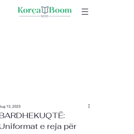
Aug 13, 2023
BARDHEKUQTË:
Uniformat e reja për