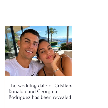
not over yet
new adventure
The wedding date of Cristiano
Ronaldo and Georgina
Rodríguez has been revealed