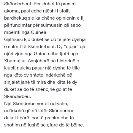
Skënderbeut. Por, duhet të presim 
akoma, pasi edhe njëshi i stolit 
bardhekuq s'e ka dhënë opinionin e tij 
përfundimtar për sulmuesin që sapo 
mbërriti nga Guinea. 
Gjithsesi kjo duket se do të jetë dyshja 
e sulmit të Skënderbeut. Dy “ujqër” që 
njëri vjen nga Guinea dhe tjetri nga 
Xhamajka. Asnjëherë në historinë e 
klubit nuk ka pasur një dyshe të tillë 
nga këto dy shtete, ndërkohë që 
sinjalet janë të mira dhe këta të dy 
duket se do të shënojnë golat te 
Skënderbeu. 
Një Skënderbe vërtet ndryshe, 
ndërkohë që në letër Skënderbeu 
duket i bërë, por të presim dhe të 
shohim në fushë se çfarë do të bëjnë. 