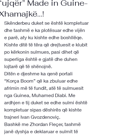
“ujqër” Made in Guine-
Xhamajkë…!
Skënderbeu duket se është kompletuar 
dhe tashmë e ka plotësuar edhe vijën 
e parë, aty ku kishte edhe boshllëqe. 
Kishte ditë të tëra që drejtuesit e klubit 
po kërkonin sulmues, pasi dihet që 
superliga është e gjatë dhe duhen 
lojtarë që të shënojnë. 
Ditën e djeshme ka qenë portali 
“Korça Boom” që ka zbuluar edhe 
afrimin më të fundit, atë të sulmuesit 
nga Guinea, Muhamed Diabi. Me 
ardhjen e tij duket se edhe sulmi është 
kompletuar sipas dëshirës që kishte 
trajneri Ivan Gvozdenoviç.
Bashkë me Zhordan Fleçer, tashmë 
janë dyshja e deklaruar e sulmit të 