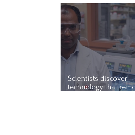
Scientists discover
technology that rem
up to 97% of micropl
from water