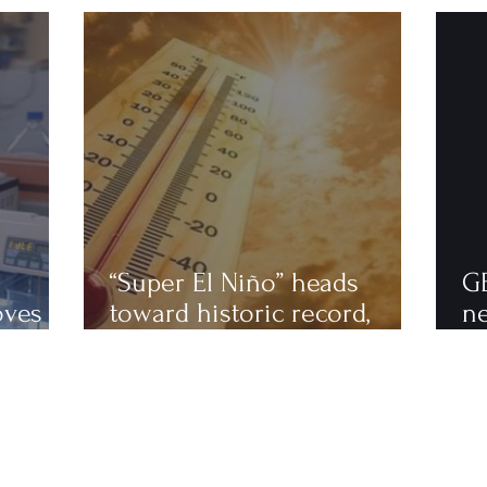
“Super El Niño” heads
G
oves
toward historic record,
n
astics
scientists warn of an
to
extremely hot 2027
ha
fi