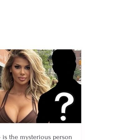
m in Greece:
erous virus isolates
oria and surrounding
s
is the mysterious person