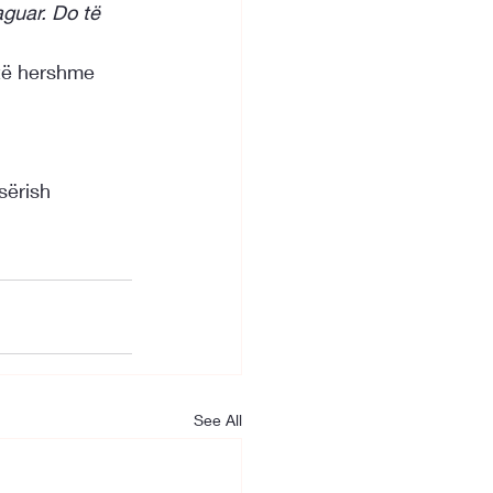
aguar. Do të 
 të hershme 
sërish 
See All