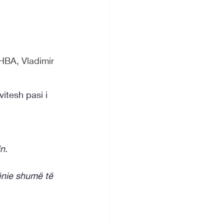
HBA, Vladimir 
itesh pasi i 
n. 
ënie shumë të 