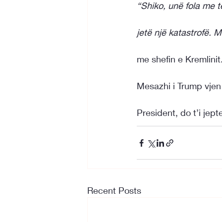
“Shiko, unë fola me t
jetë një katastrofë. 
me shefin e Kremlinit
Mesazhi i Trump vjen
President, do t’i jep
Recent Posts