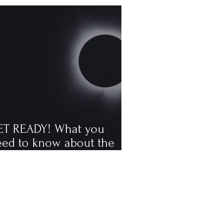
ET READY! What you
eed to know about the
tal solar eclipse
ppening in August, the
rst visible one since 2006