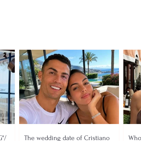
Application deadlines
Alar
extended for entrance
Dang
exams in Medicine,
Kast
Architecture, and Urban
area
Planning
"/
The wedding date of Cristiano
Who 