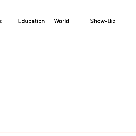
s
Education
World
Show-Biz