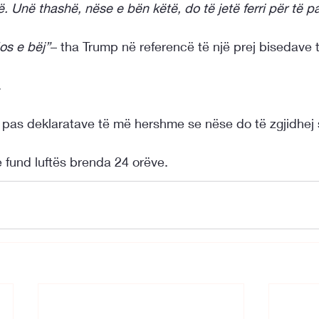
ë. Unë thashë, nëse e bën këtë, do të jetë ferri për të p
Mos e bëj”
– tha Trump në referencë të një prej bisedave
.
 pas deklaratave të më hershme se nëse do të zgjidhej 
te fund luftës brenda 24 orëve.