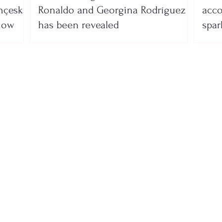
nçeska
Ronaldo and Georgina Rodríguez
acco
show
has been revealed
spar