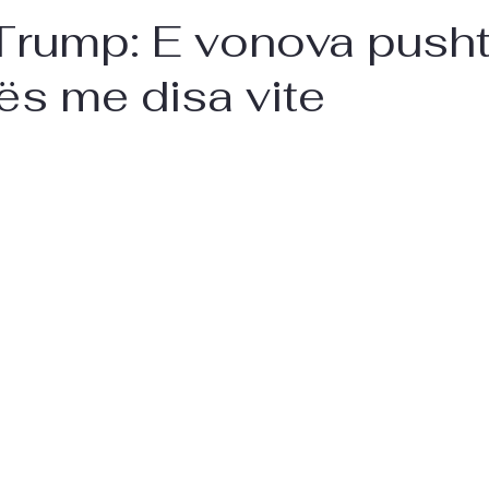
Trump: E vonova pusht
ës me disa vite