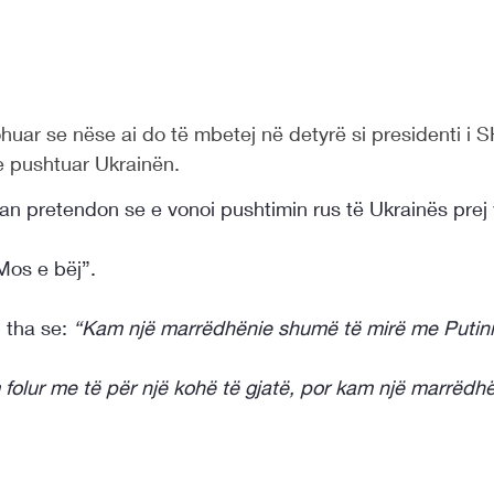
uar se nëse ai do të mbetej në detyrë si presidenti i S
e pushtuar Ukrainën. 
an pretendon se e vonoi pushtimin rus të Ukrainës prej v
“Mos e bëj”.
tha se: 
“Kam një marrëdhënie shumë të mirë me Putini
olur me të për një kohë të gjatë, por kam një marrëdh