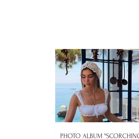
PHOTO ALBUM
"SCORCHING"/ "The sun
has come out." Françeska
Rustem delivers a seaside
show
PHOTO ALBUM "SCORCHING