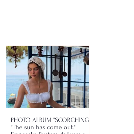
extended for entrance
Dangerous viru
exams in Medicine,
isolates Kastor
Architecture, and
surrounding ar
Urban Planning
PHOTO ALBUM "SCORCHING"/
"The sun has come out."