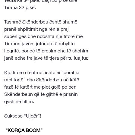
Tirana 32 pikë.
Tashmë Skënderbeu është shumë 
pranë shpëtimit nga rënia prej 
superligës dhe ndoshta një fitore me 
Tiranën javës tjetër do të mbyllte 
llogritë, por që të presim dhe të shohim 
janë edhe tre javë të tjera për tu luajtur.
Kjo fitore e sotme, ishte si “qershia 
mbi tortë” dhe Skënderbeu në këtë 
fazë të katërt me plot gojë po bën 
Skënderbeun që të gjithë e prisnin 
qysh në fillim.
Suksese “Ujqër”!
 “KORÇA BOOM”