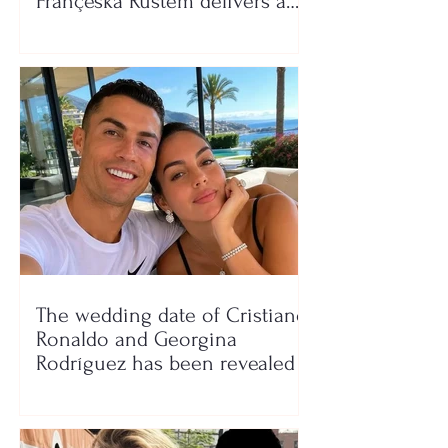
Françeska Rustem delivers a
seaside show
The wedding date of Cristiano
Ronaldo and Georgina
Rodríguez has been revealed