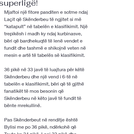
superligë!
Mjaftoi një fitore pasditen e sotme ndaj 
Laçit që Skënderbeu të ngjitet si më 
“katapult” në tabelën e klasifikimit. Një 
trepikësh i madh ky ndaj kurbinasve, 
bëri që bardhekuqtë të lenë vendet e 
fundit dhe tashmë e shikojnë veten në 
mesin e artë të tabelës së klasifikimit.
36 pikë në 33 javë të luajtura për këtë 
Skënderbeu dhe një vend i 6-të në 
tabelën e klasifikimit, bëri që të gjithë 
fanatikët të mos besonin që 
Skënderbeu në këto javë të fundit të 
bënte mrekullinë.
Pas Skënderbeut në renditje është 
Bylisi me po 36 pikë, ndërkohë që 
Teuta ka 34 pikë, Laçi 33 pikë dhe 