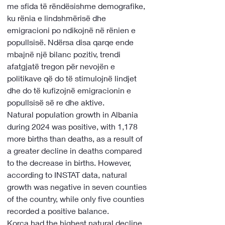
me sfida të rëndësishme demografike, 
ku rënia e lindshmërisë dhe 
emigracioni po ndikojnë në rënien e 
popullsisë. Ndërsa disa qarqe ende 
mbajnë një bilanc pozitiv, trendi 
afatgjatë tregon për nevojën e 
politikave që do të stimulojnë lindjet 
dhe do të kufizojnë emigracionin e 
popullsisë së re dhe aktive.
Natural population growth in Albania 
during 2024 was positive, with 1,178 
more births than deaths, as a result of 
a greater decline in deaths compared 
to the decrease in births. However, 
according to INSTAT data, natural 
growth was negative in seven counties 
of the country, while only five counties 
recorded a positive balance.
Korça had the highest natural decline, 