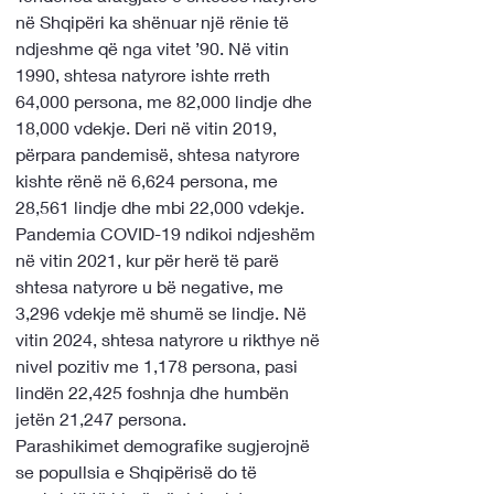
në Shqipëri ka shënuar një rënie të 
ndjeshme që nga vitet ’90. Në vitin 
1990, shtesa natyrore ishte rreth 
64,000 persona, me 82,000 lindje dhe 
18,000 vdekje. Deri në vitin 2019, 
përpara pandemisë, shtesa natyrore 
kishte rënë në 6,624 persona, me 
28,561 lindje dhe mbi 22,000 vdekje.
Pandemia COVID-19 ndikoi ndjeshëm 
në vitin 2021, kur për herë të parë 
shtesa natyrore u bë negative, me 
3,296 vdekje më shumë se lindje. Në 
vitin 2024, shtesa natyrore u rikthye në 
nivel pozitiv me 1,178 persona, pasi 
lindën 22,425 foshnja dhe humbën 
jetën 21,247 persona.
Parashikimet demografike sugjerojnë 
se popullsia e Shqipërisë do të 