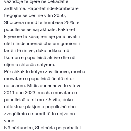
vazhdojë të bjerë në dekadat e 
ardhshme. Raportet ndërkombëtare 
tregojnë se deri në vitin 2050, 
Shqipëria mund të humbasë 25% të 
popullsisë së saj aktuale. Faktorët 
kryesorë të kësaj rënieje janë niveli i 
ulët i lindshmërisë dhe emigracioni i 
lartë i të rinjve, duke ndikuar në 
tkurrjen e popullsisë aktive dhe në 
uljen e shtesës natyrore.
Për shkak të këtyre zhvillimeve, mosha 
mesatare e popullsisë është rritur 
ndjeshëm. Midis censuseve të viteve 
2011 dhe 2023, mosha mesatare e 
popullsisë u rrit me 7.5 vite, duke 
reflektuar plakjen e popullsisë dhe 
zvogëlimin e numrit të të rinjve në 
vend.
Në përfundim, Shqipëria po përballet 