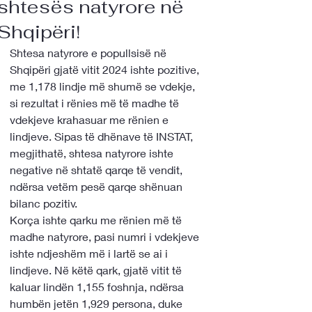
shtesës natyrore në
Shqipëri!
Shtesa natyrore e popullsisë në 
Shqipëri gjatë vitit 2024 ishte pozitive, 
me 1,178 lindje më shumë se vdekje, 
si rezultat i rënies më të madhe të 
vdekjeve krahasuar me rënien e 
lindjeve. Sipas të dhënave të INSTAT, 
megjithatë, shtesa natyrore ishte 
negative në shtatë qarqe të vendit, 
ndërsa vetëm pesë qarqe shënuan 
bilanc pozitiv.
Korça ishte qarku me rënien më të 
madhe natyrore, pasi numri i vdekjeve 
ishte ndjeshëm më i lartë se ai i 
lindjeve. Në këtë qark, gjatë vitit të 
kaluar lindën 1,155 foshnja, ndërsa 
humbën jetën 1,929 persona, duke 