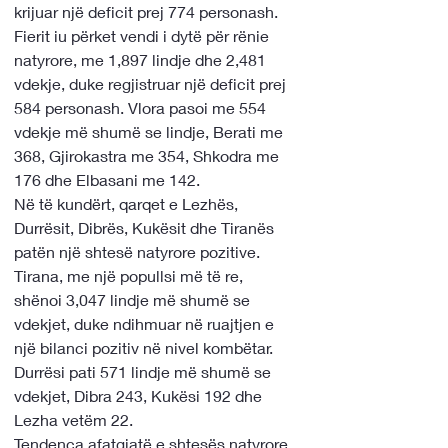
krijuar një deficit prej 774 personash. 
Fierit iu përket vendi i dytë për rënie 
natyrore, me 1,897 lindje dhe 2,481 
vdekje, duke regjistruar një deficit prej 
584 personash. Vlora pasoi me 554 
vdekje më shumë se lindje, Berati me 
368, Gjirokastra me 354, Shkodra me 
176 dhe Elbasani me 142.
Në të kundërt, qarqet e Lezhës, 
Durrësit, Dibrës, Kukësit dhe Tiranës 
patën një shtesë natyrore pozitive. 
Tirana, me një popullsi më të re, 
shënoi 3,047 lindje më shumë se 
vdekjet, duke ndihmuar në ruajtjen e 
një bilanci pozitiv në nivel kombëtar. 
Durrësi pati 571 lindje më shumë se 
vdekjet, Dibra 243, Kukësi 192 dhe 
Lezha vetëm 22.
Tendenca afatgjatë e shtesës natyrore 