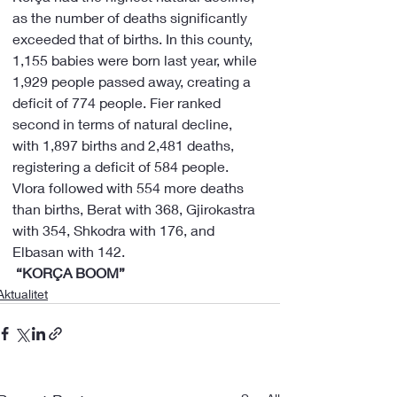
as the number of deaths significantly 
exceeded that of births. In this county, 
1,155 babies were born last year, while 
1,929 people passed away, creating a 
deficit of 774 people. Fier ranked 
second in terms of natural decline, 
with 1,897 births and 2,481 deaths, 
registering a deficit of 584 people. 
Vlora followed with 554 more deaths 
than births, Berat with 368, Gjirokastra 
with 354, Shkodra with 176, and 
Elbasan with 142.
 “KORÇA BOOM”
Aktualitet