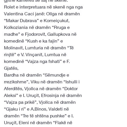
Rolet e interpretuara në skenë nga nga 
Valentina Caci janë: Ollga në dramën 
“Makar Dubrava” e Korneiçukut, 
Kolkoziania në dramën “Rruga e 
madhe” e Fjodorovit, Gallupkova në 
komedinë “Kush e ka fajin” e 
Molinavit, Lumturia në dramën “Të 
rinjtë” e V. Vinçanit, Lumtua në 
komedinë “Vajza nga fshati” e F. 
Gjatës,
Bardha në dramën “Sëmundje e 
rrezikshme”, Viku në dramën “Ishulli i 
Aferditës, Vjollca në dramën “Doktor 
Aleksi” e I. Uruçit, Efrosinja në dramën 
“Vajza pa prikë”, Vjollca në dramën 
“Gjaku i ri” e A.Binos, Valdeti në 
dramën “Tre të shtëna pushke” e I. 
Uruçit, Eleni në dramën “Flakë në 