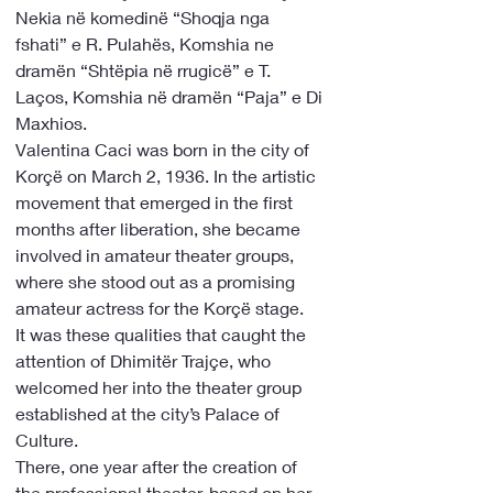
Nekia në komedinë “Shoqja nga 
fshati” e R. Pulahës, Komshia ne 
dramën “Shtëpia në rrugicë” e T. 
Laços, Komshia në dramën “Paja” e Di 
Maxhios.
Valentina Caci was born in the city of 
Korçë on March 2, 1936. In the artistic 
movement that emerged in the first 
months after liberation, she became 
involved in amateur theater groups, 
where she stood out as a promising 
amateur actress for the Korçë stage.
It was these qualities that caught the 
attention of Dhimitër Trajçe, who 
welcomed her into the theater group 
established at the city’s Palace of 
Culture.
There, one year after the creation of 
the professional theater, based on her 