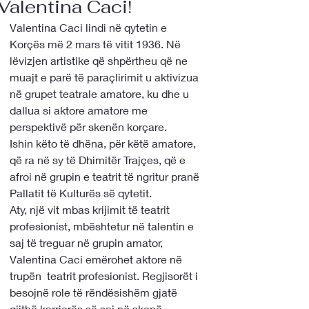
Valentina Caci!
Valentina Caci lindi në qytetin e 
Korçës më 2 mars të vitit 1936. Në 
lëvizjen artistike që shpërtheu që ne 
muajt e parë të paraçlirimit u aktivizua 
në grupet teatrale amatore, ku dhe u 
dallua si aktore amatore me 
perspektivë për skenën korçare.
Ishin këto të dhëna, për këtë amatore, 
që ra në sy të Dhimitër Trajçes, që e 
afroi në grupin e teatrit të ngritur pranë 
Pallatit të Kulturës së qytetit.
Aty, një vit mbas krijimit të teatrit 
profesionist, mbështetur në talentin e 
saj të treguar në grupin amator, 
Valentina Caci emërohet aktore në 
trupën  teatrit profesionist. Regjisorët i 
besojnë role të rëndësishëm gjatë 
gjithë karrierës së saj në skenë.