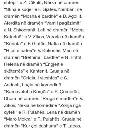
shtëpi” e Z. Cikulit, Nerka në dramën 
“Stina e kuqe” e F. Gjatës, Neribani në 
dramën “Mosha e bardhë” e D. Agollit,
Afërdita në dramën “Varri i pagëzimit” 
e N. Shkodranit, Leti në dramën “Motra 
Katerinë” e V. Zikos, Veroria në dramën 
“Këneta” e F. Gjatës, Nafia në dramën 
“Hijet e natës”e V. Kokonës, Meri në 
dramën “Rrethimi i bardhë” e N. Priftit, 
Helena në dramën “Engjejt e 
skëterrës” e Kantenit, Gruaja në 
dramën “Orteku i vjeshtës” e S. 
Andonit, Luçia në komedinë 
“Karnavalet e Korçës” e S. Çomorës,
Dhora në dramën “Rruga e madhe”e V. 
Zikos, Nekia ne komedinë “Zonja nga 
qyteti” e R. Pulahës, Lena në dramën 
“Maro Mokra” e R. Pulahës, Gruaja në 
dramën “Kur çel dashuria” e T. Laços, 