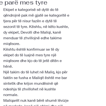
e parë mes tyre
Ekipet e kategorisë së dytë do të 
qëndrojnë pak më gjatë se kategoritë e 
tjera për të nisur fazën e dytë të 
sezonit të tyre. Kështu, në këto kushte, 
dy ekipet, Devolli dhe Maliqi, kanë 
menduar të zhvillojnë edhe takime 
miqësore.

Kështu është konfirmuar se të dy 
ekipet do të luajnë mes tyre një 
miqësore dhe kjo do të jetë ditën e 
hënë.
Një takim do të luhet në Maliq, kjo për 
faktin se fusha e Maliqit është me bar 
sintetik dhe krijon mundësinë që 
ndeshja të zhvillohet në kushte 
normale.

Maliqarët nuk kanë bërë shumë lëvizje 
në merkato, kanë një afrimi dhe një 