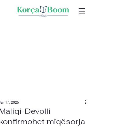
Jan 17, 2025
Maliqi-Devolli
konfirmohet miqësorja