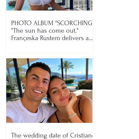
PHOTO ALBUM "SCORCHING"/
"The sun has come out."
Françeska Rustem delivers a
seaside show
The wedding date of Cristiano