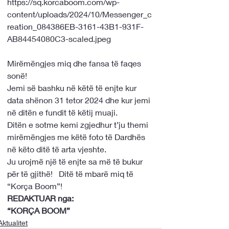
https://sq.korcaboom.com/wp-
content/uploads/2024/10/Messenger_c
reation_084386EB-3161-43B1-931F-
Mirëmëngjes miq dhe fansa të faqes 
sonë!   
Jemi së bashku në këtë të enjte kur 
data shënon 31 tetor 2024 dhe kur jemi 
në ditën e fundit të këtij muaji.
Ditën e sotme kemi zgjedhur t’ju themi 
mirëmëngjes me këtë foto të Dardhës 
në këto ditë të arta vjeshte.
Ju urojmë një të enjte sa më të bukur 
për të gjithë!   Ditë të mbarë miq të 
“Korça Boom”!
REDAKTUAR nga:
“KORÇA BOOM”
Aktualitet