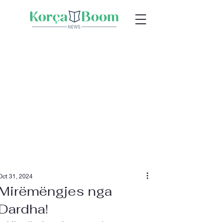
Oct 31, 2024
Mirëmëngjes nga
Dardha!