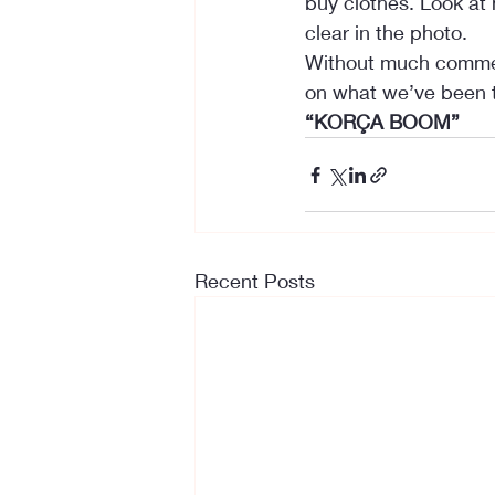
buy clothes. Look at 
clear in the photo.
Without much comment
on what we’ve been 
“KORÇA BOOM”
Recent Posts