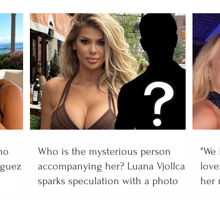
no
Who is the mysterious person
"We 
íguez
accompanying her? Luana Vjollca
lover
sparks speculation with a photo
her 