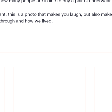
how many people are in line to buy a pair of underwear – 
, this is a photo that makes you laugh, but also makes
through and how we lived.