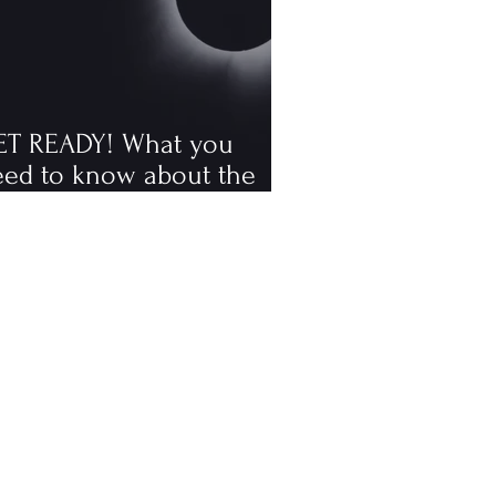
ET READY! What you
eed to know about the
tal solar eclipse
ppening in August, the
rst visible one since 2006