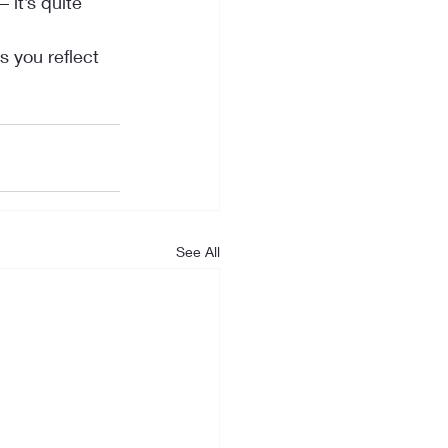
it’s quite 
 you reflect 
See All