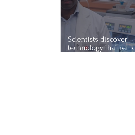
Scientists discover
technology that rem
up to 97% of micropl
from water