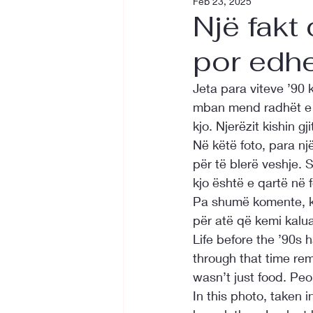
Feb 23, 2025
Një fakt
por edh
Jeta para viteve ’90 k
mban mend radhët e g
kjo. Njerëzit kishin g
Në këtë foto, para nj
për të blerë veshje. 
kjo është e qartë në f
Pa shumë komente, kj
për atë që kemi kalua
Life before the ’90s 
through that time rem
wasn’t just food. Peo
In this photo, taken i