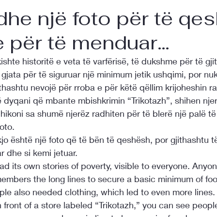
 dhe një foto për të qes
e për të menduar…
ishte historitë e veta të varfërisë, të dukshme për të gji
jata për të siguruar një minimum jetik ushqimi, por nuk
jithashtu nevojë për rroba e për këtë qëllim krijoheshin ra
ë dyqani që mbante mbishkrimin “Trikotazh”, shihen njerë
Shikoni sa shumë njerëz radhiten për të blerë një palë 
oto.
o është një foto që të bën të qeshësh, por gjithashtu 
r dhe si kemi jetuar.
had its own stories of poverty, visible to everyone. Anyo
embers the long lines to secure a basic minimum of food
ple also needed clothing, which led to even more lines.
n front of a store labeled “Trikotazh,” you can see peopl