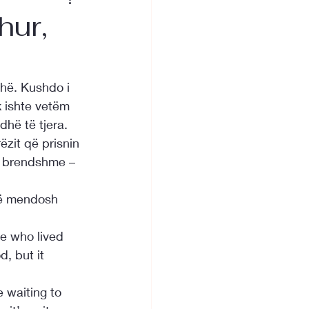
hur,
thë. Kushdo i 
 ishte vetëm 
dhë të tjera.
zit që prisnin 
të brendshme – 
të mendosh 
ne who lived 
, but it 
e waiting to 