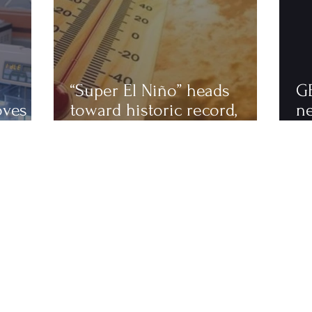
“Super El Niño” heads
G
oves
toward historic record,
n
astics
scientists warn of an
to
extremely hot 2027
ha
fi