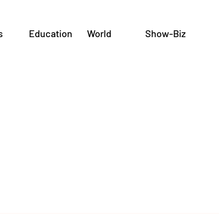
s
Education
World
Show-Biz