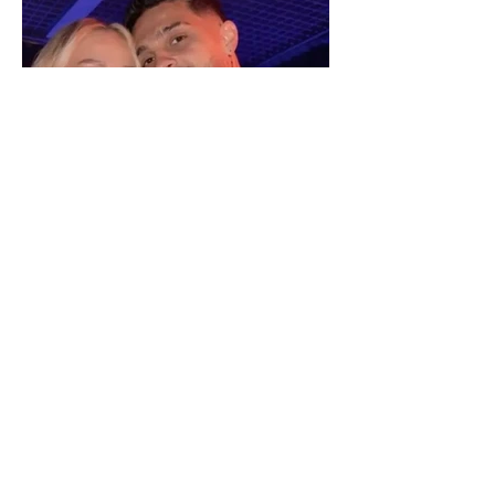
"We have not seen each other
as lovers..." Selin Bollati talks
about her relationship with DJ
Gimbo