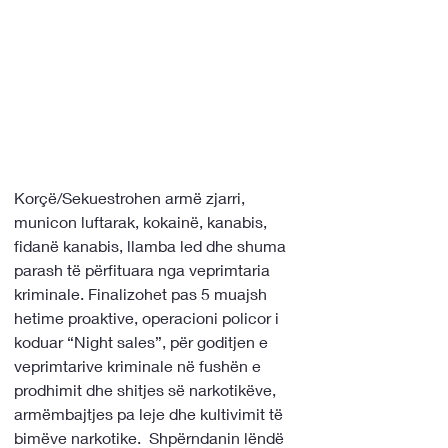
Korçë/Sekuestrohen armë zjarri, 
municon luftarak, kokainë, kanabis, 
fidanë kanabis, llamba led dhe shuma 
parash të përfituara nga veprimtaria 
kriminale. Finalizohet pas 5 muajsh 
hetime proaktive, operacioni policor i 
koduar “Night sales”, për goditjen e 
veprimtarive kriminale në fushën e 
prodhimit dhe shitjes së narkotikëve, 
armëmbajtjes pa leje dhe kultivimit të 
bimëve narkotike.  Shpërndanin lëndë 