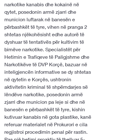
narkotike kanabis dhe kokainë në 
qytet, posedonin armë zjarri dhe 
municion luftarak në banesën e 
përbashkët të tyre, vihen në pranga 2 
shtetas njëkohësisht edhe autorë të 
dyshuar të tentativës për kultivim të 
bimëve narkotike. Specialistët për 
Hetimin e Trafiqeve të Paligjshme dhe 
Narkotikëve të DVP Korçë, bazuar në 
inteligjencën informative se dy shtetas 
në qytetin e Korçës, ushtronin 
aktivitetin kriminal të shpërndarjes së 
lëndëve narkotike, posedonin armë 
zjarri dhe municion pa leje si dhe në 
banesën e përbashkët të tyre, kishin 
kutivuar kanabis në gota plastike, kanë 
referuar materialet në Prokurori e cila 
regjistroi procedimin penal për rastin. 
Pas një hetimi proaktiv të thelluar 5-