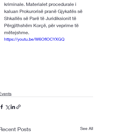
kriminale. Materialet procedurale i 
kaluan Prokurorisë pranë Gjykatës së 
Shkallës së Parë të Juridiksionit të 
Përgjithshëm Korçë, për veprime të 
mëtejshme.
https://youtu.be/W6OflOCYXGQ
Events
Recent Posts
See All