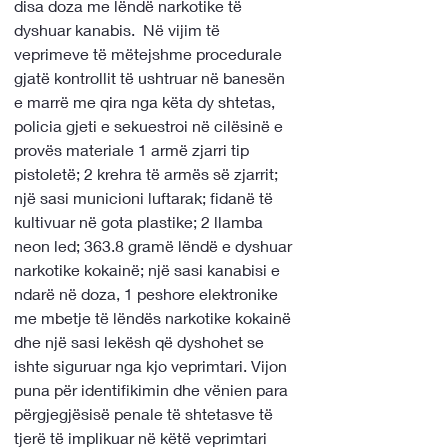
disa doza me lëndë narkotike të 
dyshuar kanabis.  Në vijim të 
veprimeve të mëtejshme procedurale 
gjatë kontrollit të ushtruar në banesën 
e marrë me qira nga këta dy shtetas, 
policia gjeti e sekuestroi në cilësinë e 
provës materiale 1 armë zjarri tip 
pistoletë; 2 krehra të armës së zjarrit; 
një sasi municioni luftarak; fidanë të 
kultivuar në gota plastike; 2 llamba 
neon led; 363.8 gramë lëndë e dyshuar 
narkotike kokainë; një sasi kanabisi e 
ndarë në doza, 1 peshore elektronike 
me mbetje të lëndës narkotike kokainë 
dhe një sasi lekësh që dyshohet se 
ishte siguruar nga kjo veprimtari. Vijon 
puna për identifikimin dhe vënien para 
përgjegjësisë penale të shtetasve të 
tjerë të implikuar në këtë veprimtari 