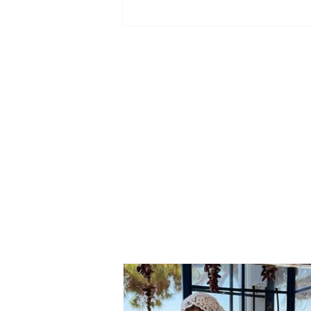
MOURNING IN ALBANIAN
MUSIC! Singer Shpat
Kasapi passes away at
the age of 40