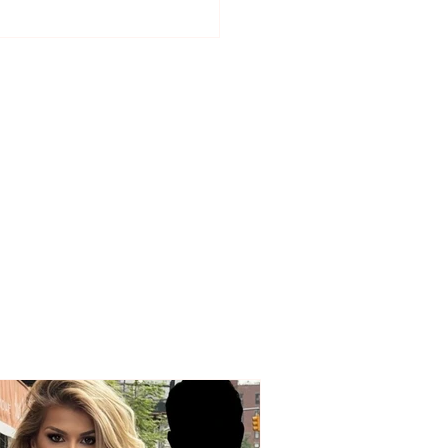
hikimi i motit për sot,
ehen reshjet e shiut
end!