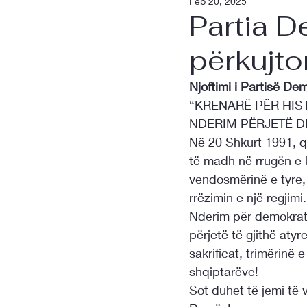
Feb 20, 2025
Partia 
përkujto
Njoftimi i Partisë D
“KRENARË PËR HIS
NDERIM PËRJETË D
Në 20 Shkurt 1991, qy
të madh në rrugën e 
vendosmërinë e tyre, 
rrëzimin e një regjimi.
Nderim për demokratë
përjetë të gjithë at
sakrificat, trimërinë e 
shqiptarëve!
Sot duhet të jemi të 