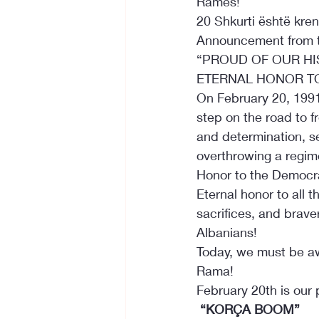
Ramës!
20 Shkurti është kren
Announcement from t
“PROUD OF OUR HI
ETERNAL HONOR TO
On February 20, 1991,
step on the road to 
and determination, se
overthrowing a regim
Honor to the Democra
Eternal honor to all 
sacrifices, and brave
Albanians!
Today, we must be awa
Rama!

February 20th is our p
 “KORÇA BOOM”