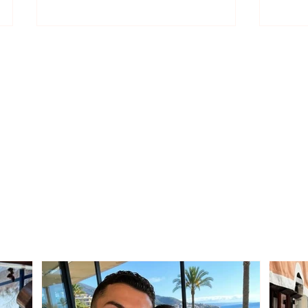
Pamje magjike mbërmjen e
Paras
djeshme: Hëna e plotë në
rikth
majë të Çardhakut
në v