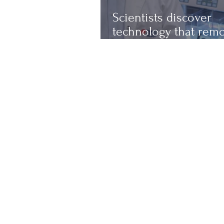
Scientists discover
technology that rem
up to 97% of micropl
from water