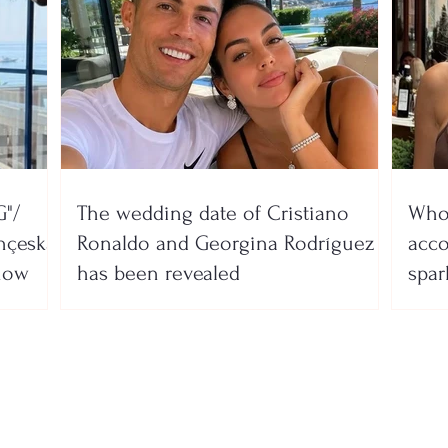
"/
The wedding date of Cristiano
Who 
nçeska
Ronaldo and Georgina Rodríguez
acco
show
has been revealed
spar