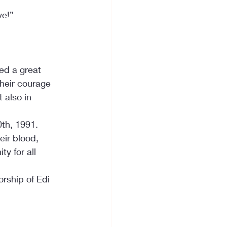
ve!”
ed a great 
heir courage 
 also in 
th, 1991. 
ir blood, 
y for all 
rship of Edi 