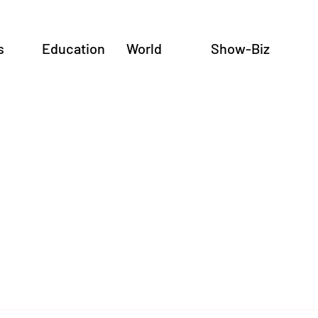
s
Education
World
Show-Biz