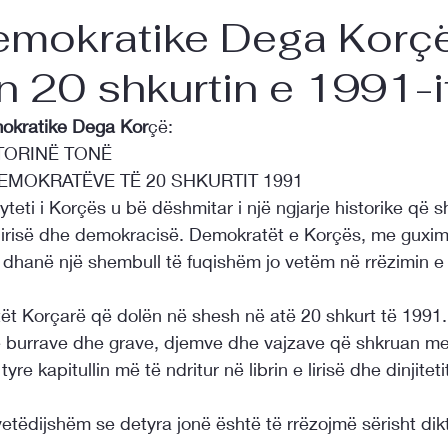
Demokratike Dega Korç
n 20 shkurtin e 1991-it
emokratike Dega Kor
çë:
TORINË TONË
EMOKRATËVE TË 20 SHKURTIT 1991
teti i Korçës u bë dëshmitar i një ngjarje historike që s
lirisë dhe demokracisë. Demokratët e Korçës, me guxim
dhanë një shembull të fuqishëm jo vetëm në rrëzimin e 
t Korçarë që dolën në shesh në atë 20 shkurt të 1991
yre burrave dhe grave, djemve dhe vajzave që shkruan me
tyre kapitullin më të ndritur në librin e lirisë dhe dinjitetit
vetëdijshëm se detyra jonë është të rrëzojmë sërisht dik