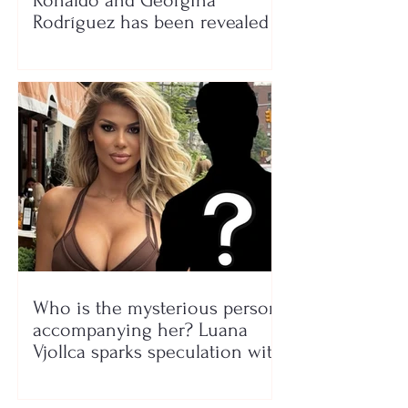
Ronaldo and Georgina
Rodríguez has been revealed
Who is the mysterious person
accompanying her? Luana
Vjollca sparks speculation with
a photo