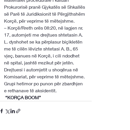
Prokurorisë pranë Gjykatës së Shkallës 
së Parë të Juridiksionit të Përgjithshëm 
Korçë, për veprime të mëtejshme. 
– Korçë/Rreth orës 08:20, në lagjen nr. 
17, automjeti me drejtues shtetasin A. 
L. dyshohet se ka përplasur biçikletën 
me të cilën lëvizte shtetasi A. B., 65 
vjeç, banues në Korçë, i cili ndodhet 
në spital, jashtë rrezikut për jetën. 
Drejtuesi i automjetit u shoqërua në 
Komisariat, për veprime të mëtejshme. 
Grupi hetimor po punon për zbardhjen 
e rethanave të aksidentit.
 “KORÇA BOOM”