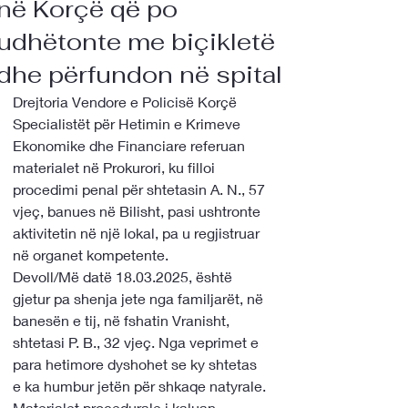
në Korçë që po
udhëtonte me biçikletë
dhe përfundon në spital
Drejtoria Vendore e Policisë Korçë 
Specialistët për Hetimin e Krimeve 
Ekonomike dhe Financiare referuan 
materialet në Prokurori, ku filloi 
procedimi penal për shtetasin A. N., 57 
vjeç, banues në Bilisht, pasi ushtronte 
aktivitetin në një lokal, pa u regjistruar 
në organet kompetente. 
Devoll/Më datë 18.03.2025, është 
gjetur pa shenja jete nga familjarët, në 
banesën e tij, në fshatin Vranisht, 
shtetasi P. B., 32 vjeç. Nga veprimet e 
para hetimore dyshohet se ky shtetas 
e ka humbur jetën për shkaqe natyrale. 
Materialet procedurale i kaluan 