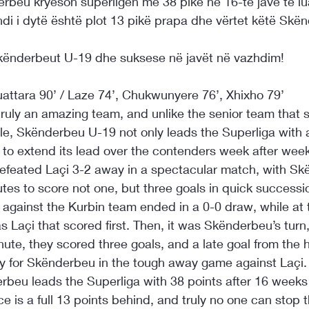
rbeu kryeson superligën me 38 pikë në 16-të javë të lua
ndi i dytë është plot 13 pikë prapa dhe vërtet këtë Skë
kënderbeut U-19 dhe suksese në javët në vazhdim!
uattara 90’ / Laze 74’, Chukwunyere 76’, Xhixho 79’
uly an amazing team, and unlike the senior team that s
ble, Skënderbeu U-19 not only leads the Superliga with 
 to extend its lead over the contenders week after week
feated Laçi 3-2 away in a spectacular match, with Sk
utes to score not one, but three goals in quick successio
against the Kurbin team ended in a 0-0 draw, while at t
as Laçi that scored first. Then, it was Skënderbeu’s tur
ute, they scored three goals, and a late goal from the 
tory for Skënderbeu in the tough away game against Laçi.
rbeu leads the Superliga with 38 points after 16 weeks 
e is a full 13 points behind, and truly no one can stop t