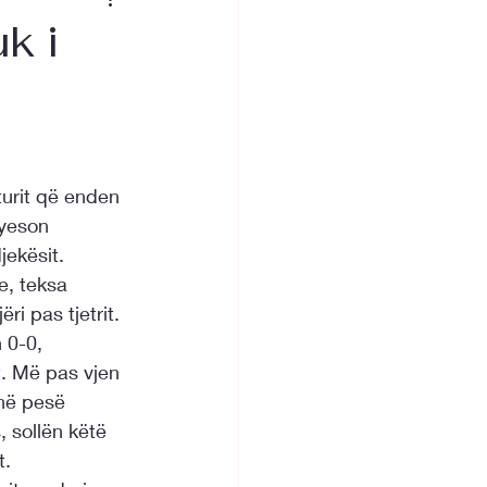
k i
turit që enden 
ryeson 
jekësit.
e, teksa 
ri pas tjetrit.
 0-0, 
t. Më pas vjen 
në pesë 
 sollën këtë 
t.