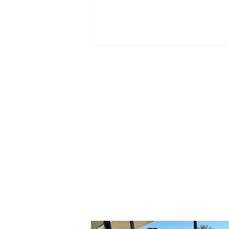
SERIOUS INCIDENT / Two
masked individuals rob
taxi driver! His testimony:
They took my money and
“Rolex” watch