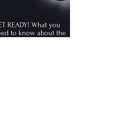
ET READY! What you
eed to know about the
tal solar eclipse
ppening in August, the
rst visible one since 2006