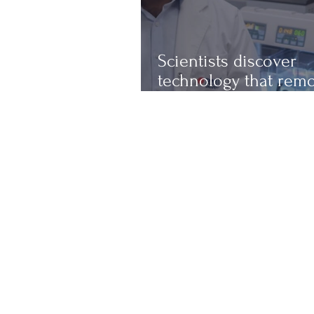
Scientists discover
technology that rem
up to 97% of micropl
from water