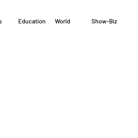
s
Education
World
Show-Biz