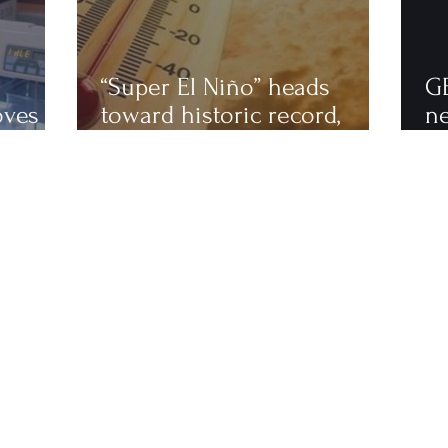
“Super El Niño” heads
G
oves
toward historic record,
n
astics
scientists warn of an
to
extremely hot 2027
ha
fi