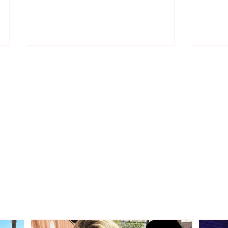
SECOND CATEGORY /
Alarm
AFF officially announces
virus
the two groups for the
6 de
new season, here is where
hosp
Devolli and Maliqi will play!