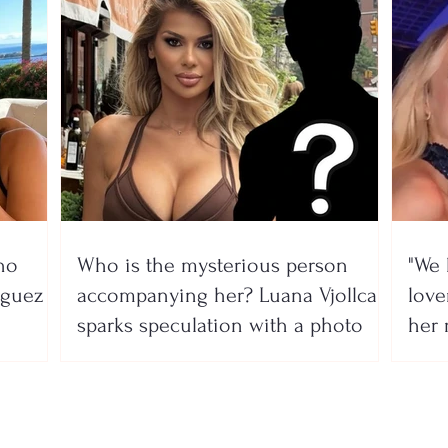
no
Who is the mysterious person
"We 
íguez
accompanying her? Luana Vjollca
lover
sparks speculation with a photo
her 