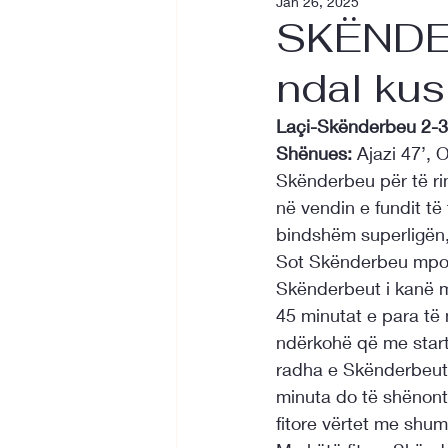
Jan 26, 2025
SKËNDER
ndal kus
Laçi-Skënderbeu 2-3
Shënues:
 Ajazi 47’,
Skënderbeu për të rin
në vendin e fundit të
bindshëm superligën, 
Sot Skënderbeu mposh
Skënderbeut i kanë mja
45 minutat e para të
ndërkohë që me starti
radha e Skënderbeut 
minuta do të shënonte
fitore vërtet me shum