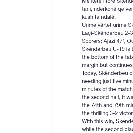
Me këtë fitore Skënde
tani, ndërkohë që ve
kush ta ndalë.
Urime vërtet urime S
Laçi-Skënderbeu 2-3

Scorers: Ajazi 47’, O
Skënderbeu U-19 is tr
the bottom of the ta
margin but continues
Today, Skënderbeu de
needing just five min
minutes of the match 
the second half, it w
the 74th and 79th min
the thrilling 3-2 vic
With this win, Skënde
while the second plac