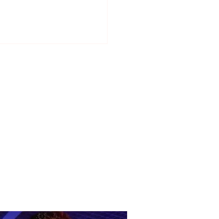
 in Greece! West Nile
 is spreading rapidly,
aths and dozens
italized