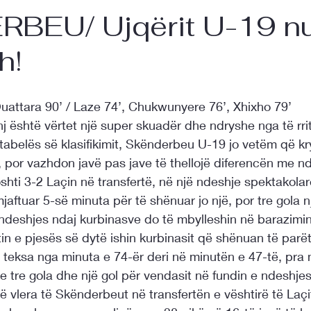
BEU/ Ujqërit U-19 nu
h!
 Ouattara 90’ / Laze 74’, Chukwunyere 76’, Xhixho 79’
j është vërtet një super skuadër dhe ndryshe nga të rri
 tabelës së klasifikimit, Skënderbeu U-19 jo vetëm që k
por vazhdon javë pas jave të thellojë diferencën me nd
ti 3-2 Laçin në transfertë, në një ndeshje spektakolar
ftuar 5-së minuta për të shënuar jo një, por tre gola një
 ndeshjes ndaj kurbinasve do të mbylleshin në barazimin
n e pjesës së dytë ishin kurbinasit që shënuan të parë
teksa nga minuta e 74-ër deri në minutën e 47-të, pra 
 tre gola dhe një gol për vendasit në fundin e ndeshjes,
ë vlera të Skënderbeut në transfertën e vështirë të Laçi