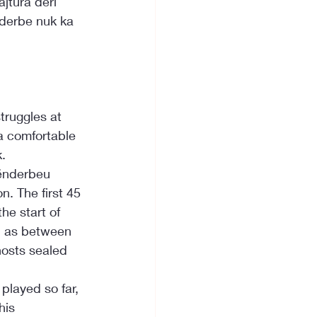
jtura deri 
nderbe nuk ka 
truggles at 
a comfortable 
.
ënderbeu 
n. The first 45 
he start of 
n, as between 
hosts sealed 
played so far, 
his 