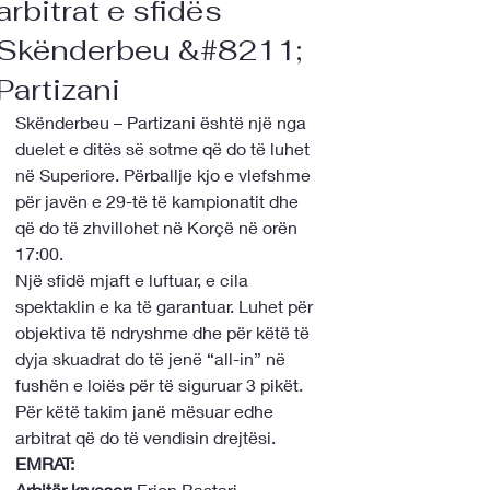
arbitrat e sfidës
Skënderbeu &#8211;
Partizani
Skënderbeu – Partizani është një nga 
duelet e ditës së sotme që do të luhet 
në Superiore. Përballje kjo e vlefshme 
për javën e 29-të të kampionatit dhe 
që do të zhvillohet në Korçë në orën 
17:00.
Një sfidë mjaft e luftuar, e cila 
spektaklin e ka të garantuar. Luhet për 
objektiva të ndryshme dhe për këtë të 
dyja skuadrat do të jenë “all-in” në 
fushën e loiës për të siguruar 3 pikët. 
Për këtë takim janë mësuar edhe 
arbitrat që do të vendisin drejtësi.
EMRAT:
Arbitër kryesor:
 Erjon Bastari