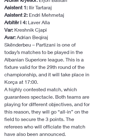
Asistent 1:
 Ilir Tartaraj
Asistent 2:
 Endri Mehmetaj
Arbitër i 4:
 Laver Alla
Var:
 Kreshnik Cjapi
Avar: 
Adrian Beqiraj
Skënderbeu – Partizani is one of 
today’s matches to be played in the 
Albanian Superiore league. This is a 
fixture valid for the 29th round of the 
championship, and it will take place in 
Korça at 17:00.
A highly contested match, which 
guarantees spectacle. Both teams are 
playing for different objectives, and for 
this reason, they will go “all-in” on the 
field to secure the 3 points. The 
referees who will officiate the match 
have also been announced.