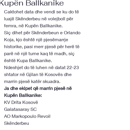
Kupën Ballkanike
Caktohet data dhe vendi se ku do të 
luajë Skënderbeu në volejboll për 
femra, në Kupën Ballkanike.
Siç dihet për Skënderbeun e Orlando 
Koja, kjo është një pjesëmarrje 
historike, pasi merr pjesë për herë të 
parë në një turne kaq të madh, siç 
është Kupa Ballkanike. 
Ndeshjet do të luhen në datat 22-23 
shtator në Gjilan të Kosovës dhe 
marrin pjesë katër skuadra.
Ja dhe ekipet që marrin pjesë në 
Kupën Ballkanike:
KV Drita Kosovë
Galatasaray SC
AO Markopoulo Revoil
Skënderbeu