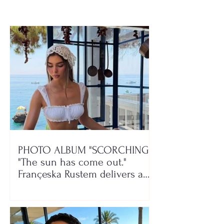
PHOTO ALBUM "SCORCHING"/
"The sun has come out."
Françeska Rustem delivers a
seaside show