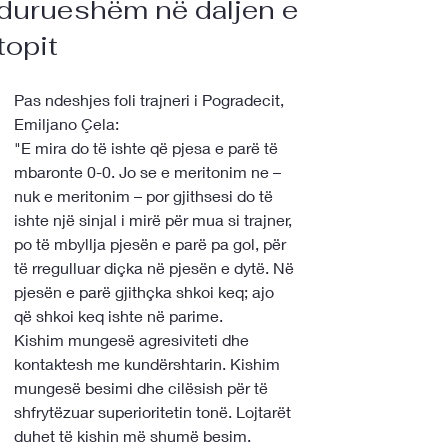
durueshëm në daljen e
topit
Pas ndeshjes foli trajneri i Pogradecit, 
Emiljano Çela:
"E mira do të ishte që pjesa e parë të 
mbaronte 0-0. Jo se e meritonim ne – 
nuk e meritonim – por gjithsesi do të 
ishte një sinjal i mirë për mua si trajner, 
po të mbyllja pjesën e parë pa gol, për 
të rregulluar diçka në pjesën e dytë. Në 
pjesën e parë gjithçka shkoi keq; ajo 
që shkoi keq ishte në parime.
Kishim mungesë agresiviteti dhe 
kontaktesh me kundërshtarin. Kishim 
mungesë besimi dhe cilësish për të 
shfrytëzuar superioritetin tonë. Lojtarët 
duhet të kishin më shumë besim. 