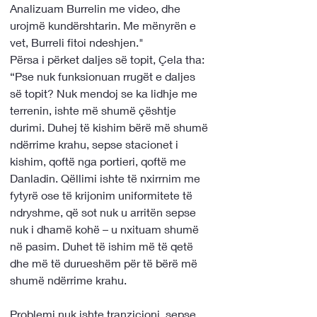
Analizuam Burrelin me video, dhe 
urojmë kundërshtarin. Me mënyrën e 
vet, Burreli fitoi ndeshjen."
Përsa i përket daljes së topit, Çela tha:
“Pse nuk funksionuan rrugët e daljes 
së topit? Nuk mendoj se ka lidhje me 
terrenin, ishte më shumë çështje 
durimi. Duhej të kishim bërë më shumë 
ndërrime krahu, sepse stacionet i 
kishim, qoftë nga portieri, qoftë me 
Danladin. Qëllimi ishte të nxirrnim me 
fytyrë ose të krijonim uniformitete të 
ndryshme, që sot nuk u arritën sepse 
nuk i dhamë kohë – u nxituam shumë 
në pasim. Duhet të ishim më të qetë 
dhe më të durueshëm për të bërë më 
shumë ndërrime krahu.
Problemi nuk ishte tranzicioni, sepse 