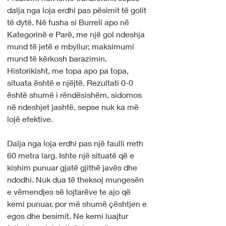
dalja nga loja erdhi pas pësimit të golit 
të dytë. Në fusha si Burreli apo në 
Kategorinë e Parë, me një gol ndeshja 
mund të jetë e mbyllur; maksimumi 
mund të kërkosh barazimin. 
Historikisht, me topa apo pa topa, 
situata është e njëjtë. Rezultati 0-0 
është shumë i rëndësishëm, sidomos 
në ndeshjet jashtë, sepse nuk ka më 
lojë efektive.
Dalja nga loja erdhi pas një faulli rreth 
60 metra larg. Ishte një situatë që e 
kishim punuar gjatë gjithë javës dhe 
ndodhi. Nuk dua të theksoj mungesën 
e vëmendjes së lojtarëve te ajo që 
kemi punuar, por më shumë çështjen e 
egos dhe besimit. Ne kemi luajtur 