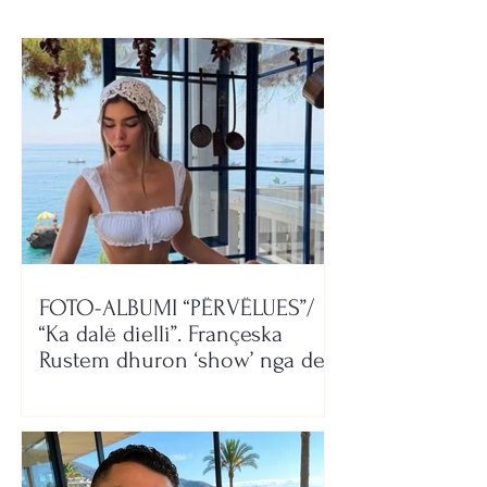
FOTO-ALBUMI “PËRVËLUES”/
“Ka dalë dielli”. Françeska
Rustem dhuron ‘show’ nga deti