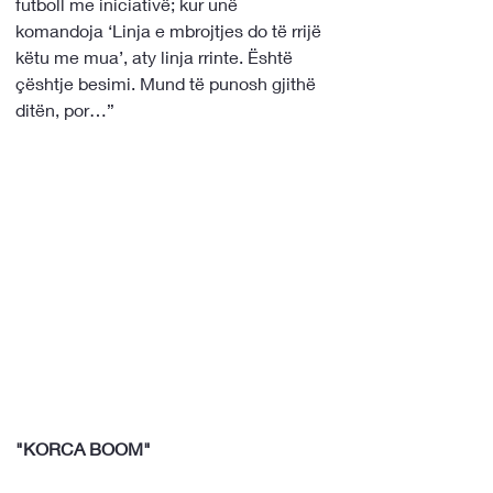
futboll me iniciativë; kur unë 
komandoja ‘Linja e mbrojtjes do të rrijë 
këtu me mua’, aty linja rrinte. Është 
çështje besimi. Mund të punosh gjithë 
ditën, por…”
"KORCA BOOM"