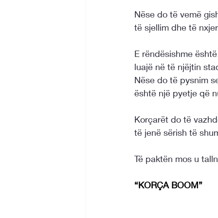
Nëse do të vemë gish
të sjellim dhe të nxje
E rëndësishme është 
luajë në të njëjtin s
Nëse do të pysnim se 
është një pyetje që n
Korçarët do të vazh
të jenë sërish të shu
Të paktën mos u talln
“KORÇA BOOM”