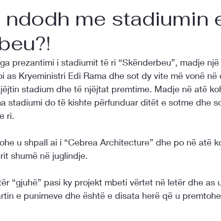
 ndodh me stadiumin e
beu?!
ga prezantimi i stadiumit të ri “Skënderbeu”, madje një
i as Kryeministri Edi Rama dhe sot dy vite më vonë në 
njëjtin stadium dhe të njëjtat premtime. Madje në atë k
a stadiumi do të kishte përfunduar ditët e sotme dhe so
 ri.
 kohe u shpall ai i “Cebrea Architecture” dhe po në atë k
rit shumë në juglindje.
tër “gjuhë” pasi ky projekt mbeti vërtet në letër dhe as 
artin e punimeve dhe është e disata herë që u premtohe