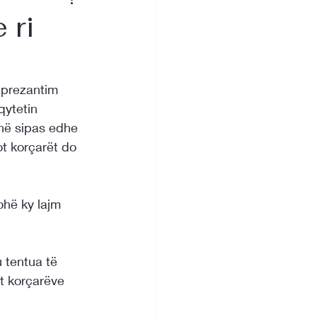
 ri
 prezantim 
qytetin 
ohë sipas edhe 
t korçarët do 
ohë ky lajm 
u tentua të 
t korçarëve 