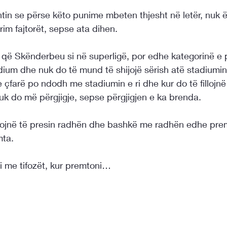
tin se përse këto punime mbeten thjesht në letër, nuk 
rrim fajtorët, sepse ata dihen.
që Skënderbeu si në superligë, por edhe kategorinë e p
tadium dhe nuk do të mund të shijojë sërish atë stadium
çfarë po ndodh me stadiumin e ri dhe kur do të fillojn
uk do më përgjigje, sepse përgjigjen e ka brenda.
dojnë të presin radhën dhe bashkë me radhën edhe pre
mta.
i me tifozët, kur premtoni…