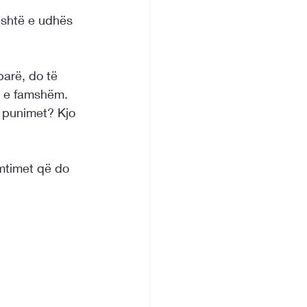
është e udhës 
arë, do të 
in e famshëm.
ë punimet? Kjo 
mtimet që do 