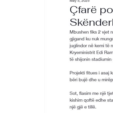
May 5, 2025
Çfarë po
Skënder
Mbushen fiks 2 vjet n
gjigand ku nuk mungo
juglindor në kemi të 
Kryeministrit Edi Ram
të shijonin stadiumin e
Projekti fitues i asaj
bëri bujë dhe u mirëp
Sot, flasim me një tje
kishim qoftë edhe st
një gjë e tillë.