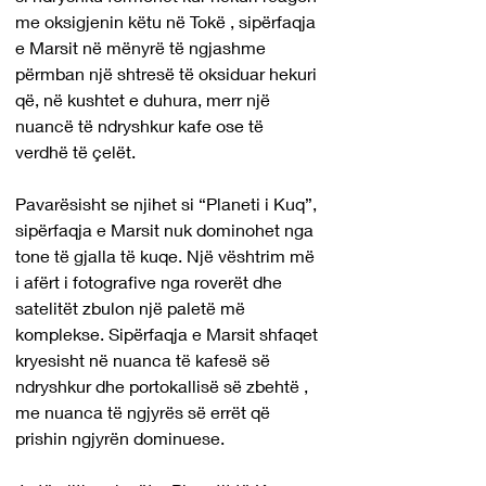
me oksigjenin këtu në Tokë , sipërfaqja 
e Marsit në mënyrë të ngjashme 
përmban një shtresë të oksiduar hekuri 
që, në kushtet e duhura, merr një 
nuancë të ndryshkur kafe ose të 
verdhë të çelët.
Pavarësisht se njihet si “Planeti i Kuq”, 
sipërfaqja e Marsit nuk dominohet nga 
tone të gjalla të kuqe. Një vështrim më 
i afërt i fotografive nga roverët dhe 
satelitët zbulon një paletë më 
komplekse. Sipërfaqja e Marsit shfaqet 
kryesisht në nuanca të kafesë së 
ndryshkur dhe portokallisë së zbehtë , 
me nuanca të ngjyrës së errët që 
prishin ngjyrën dominuese.