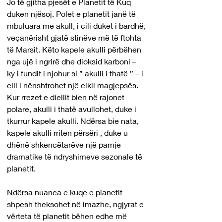
Jo të gjitha pjesët e Planetit të Kuq 
duken njësoj. Polet e planetit janë të 
mbuluara me akull, i cili duket i bardhë, 
veçanërisht gjatë stinëve më të ftohta 
të Marsit. Këto kapele akulli përbëhen 
nga ujë i ngrirë dhe dioksid karboni – 
ky i fundit i njohur si ” akulli i thatë ” – i 
cili i nënshtrohet një cikli magjepsës. 
Kur rrezet e diellit bien në rajonet 
polare, akulli i thatë avullohet, duke i 
tkurrur kapele akulli. Ndërsa bie nata, 
kapele akulli rriten përsëri , duke u 
dhënë shkencëtarëve një pamje 
dramatike të ndryshimeve sezonale të 
planetit.
Ndërsa nuanca e kuqe e planetit 
shpesh theksohet në imazhe, ngjyrat e 
vërteta të planetit bëhen edhe më 