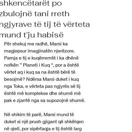
shkencëtarët po
zbulojnë tani rreth
ngjyrave të tij të vërteta
mund t’ju habisë
Për shekuj me radhë, Marsi ka 
magjepsur imagjinatën njerëzore. 
Pamja e tij e kuqërremtë i ka dhënë 
nofkën ” Planeti i Kuq “, por a është 
vërtet aq i kuq sa na është bërë të 
besojmë? Ndërsa Marsi duket i kuq 
nga Toka, e vërteta pas ngjyrës së tij 
është më komplekse dhe shumë më 
pak e zjarrtë nga sa supozojnë shumë.
Në shikim të parë, Marsi mund të 
duket si një prush gjigant që shkëlqen 
në qiell, por sipërfaqja e tij është larg 