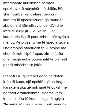
interesante kur shihen përmes 
spektrave të ndryshëm të dritës. Për 
shembull, shkencëtarët përdorin 
kamera të specializuara që mund të 
zbulojnë dritën ultravjollcë (UV) dhe 
infra të kuqe (IR) , duke zbuluar 
karakteristika të padukshme për syrin e 
njeriut. Këto vëzhgime të specializuara 
i ndihmojnë studiuesit të kuptojnë më 
shumë rreth sipërfaqes, atmosferës 
dhe madje edhe potencialit të planetit 
për të mbështetur jetën.
Planeti i Kuq vërehet edhe në dritën 
infra të kuqe, një spektër që na tregon 
karakteristika që nuk janë të dukshme 
në fotot e zakonshme. Ndërsa këto 
imazhe infra të kuqe nuk janë ngjyra 
“të vërteta” (pasi njerëzit nuk mund ta 