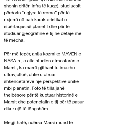
shohin dritën infra të kuqe), studiuesit 
përdorin “ngjyra të rreme” për të 
nxjerrë në pah karakteristikat e 
sipërfaqes së planetit dhe për të 
studiuar gjeografinë e tij në detaje më 
të mëdha.
Për më tepër, anija kozmike MAVEN e 
NASA-s , e cila studion atmosferën e 
Marsit, ka marrë gjithashtu imazhe 
ultravjollcë, duke u ofruar 
shkencëtarëve një perspektivë unike 
mbi planetin. Foto të tilla janë 
thelbësore për të kuptuar historinë e 
Marsit dhe potencialin e tij për të pasur 
dikur ujë të lëngshëm.
Megjithatë, ndërsa Marsi mund të 