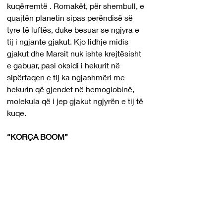
kuqërremtë . Romakët, për shembull, e 
quajtën planetin sipas perëndisë së 
tyre të luftës, duke besuar se ngjyra e 
tij i ngjante gjakut. Kjo lidhje midis 
gjakut dhe Marsit nuk ishte krejtësisht 
e gabuar, pasi oksidi i hekurit në 
sipërfaqen e tij ka ngjashmëri me 
hekurin që gjendet në hemoglobinë, 
molekula që i jep gjakut ngjyrën e tij të 
kuqe.
“KORÇA BOOM”