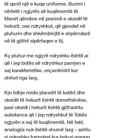
të qenit një e kuqe uniforme. Burimi i 
vërtetë i ngjyrës së kuqërremtë të 
Marsit qëndron në praninë e oksidit të 
hekurit, ose ndryshkut, që gjendet në 
pluhurin dhe shkëmbinjtë e shpërndarë 
në të gjithë sipërfaqen e tij.
Ky pluhur me ngjyrë ndryshku është ai 
që i jep botës së ndryshkur pamjen e 
saj karakteristike, veçanërisht kur 
shihet nga larg.
Kjo lidhje midis planetit të katërt dhe 
oksidit të hekurit është domethënëse, 
pasi oksidi i hekurit është gjithashtu 
substanca që i jep ndryshkut të Tokës 
ngjyrën e saj të kuqërremtë. Në fakt, 
analogjia nuk është shumë larg – ashtu 
si ndryshku formohet kur hekuri reagon 