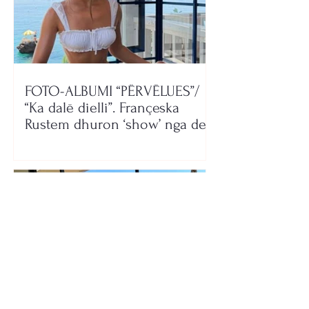
FOTO-ALBUMI “PËRVËLUES”/
“Ka dalë dielli”. Françeska
Rustem dhuron ‘show’ nga deti