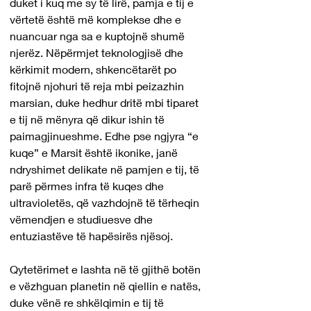
duket i kuq me sy të lirë, pamja e tij e 
vërtetë është më komplekse dhe e 
nuancuar nga sa e kuptojnë shumë 
njerëz. Nëpërmjet teknologjisë dhe 
kërkimit modern, shkencëtarët po 
fitojnë njohuri të reja mbi peizazhin 
marsian, duke hedhur dritë mbi tiparet 
e tij në mënyra që dikur ishin të 
paimagjinueshme. Edhe pse ngjyra “e 
kuqe” e Marsit është ikonike, janë 
ndryshimet delikate në pamjen e tij, të 
parë përmes infra të kuqes dhe 
ultravioletës, që vazhdojnë të tërheqin 
vëmendjen e studiuesve dhe 
entuziastëve të hapësirës njësoj.
Qytetërimet e lashta në të gjithë botën 
e vëzhguan planetin në qiellin e natës, 
duke vënë re shkëlqimin e tij të 