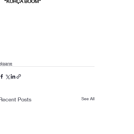
“KORÇA BOOM”
Ngjarje
Recent Posts
See All