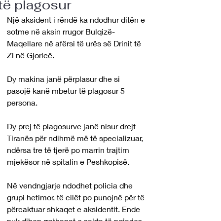
të plagosur
Një aksident i rëndë ka ndodhur ditën e 
sotme në aksin rrugor Bulqizë-
Maqellare në afërsi të urës së Drinit të 
Zi në Gjoricë.
Dy makina janë përplasur dhe si 
pasojë kanë mbetur të plagosur 5 
persona.
Dy prej të plagosurve janë nisur drejt 
Tiranës për ndihmë më të specializuar, 
ndërsa tre të tjerë po marrin trajtim 
mjekësor në spitalin e Peshkopisë.
Në vendngjarje ndodhet policia dhe 
grupi hetimor, të cilët po punojnë për të 
përcaktuar shkaqet e aksidentit. Ende 
nuk dihen rrethanat e sakta të ngjarjes.