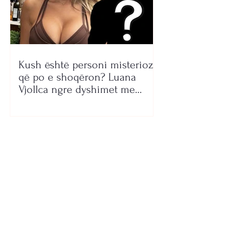
Kush është personi misterioz
që po e shoqëron? Luana
Vjollca ngre dyshimet me
foton