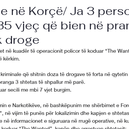
e në Korçë/ Ja 3 pers
5 vjeç që bien në pra
ik droge
let në kuadër të operacionit policor të koduar “The Wan
ë kërkim.
kriminale që shitnin doza të drogave të forta në qytetin
ranga 3 shtetas të shpallur më parë.
uar secili me mbi 7 vjet burgim.
imin e Narkotikëve, në bashkëpunim me shërbimet e For
në vijim të punës për lokalizimin dhe kapjen e shtetas
 në informacionet e siguruara në rrugë operative, në ku
të koduar “The Wanted”, kapën dhe arrestuan shtetasit: