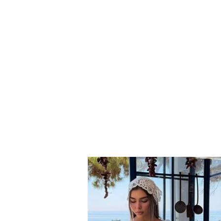
Ma ngacmoi të dashurën,
e më shau nënën…”.
Zbardhet dëshmia e
Kristjon Sterjos, autorit të
vr*sjes së Joan Zukos