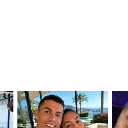
POLICIA në deklaratë/
Vr*u 
Njofton ngjarjen e
me p
djeshme që tronditi
shka
Korçën
një 
Zuko
ushta
NGA
KOR