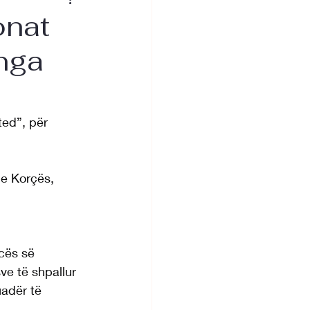
onat
nga
ted”, për 
 e Korçës, 
cës së 
ve të shpallur 
adër të 