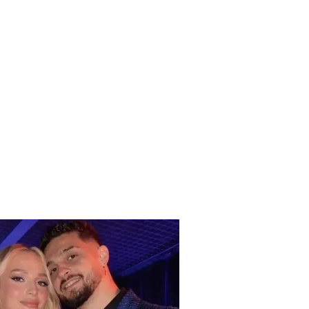
shokun e fëmijërisë
lumb pas shpine,
k dyshohet se u bë
VAJZË, 20-vjeçari
 ëndërr të bëhej
rak i lartë (DETAJE
 NGJARJA NË
ÇË)