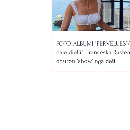
FOTO-ALBUMI “PËRVËLUES”/
dalë dielli”. Françeska Ruste
dhuron ‘show’ nga deti