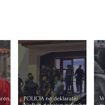
rën, e
POLICIA në deklaratë/
Vr