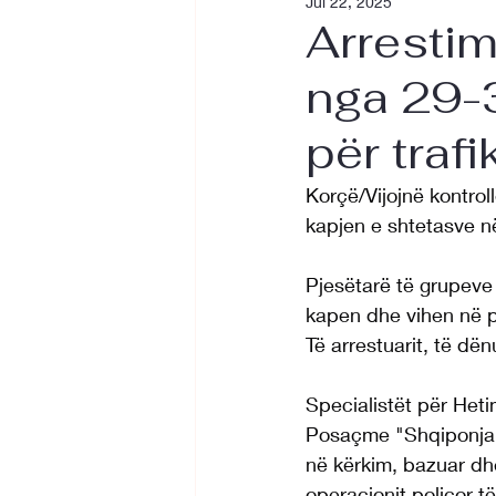
Jul 22, 2025
Arrestim
nga 29-3
për traf
Korçë/Vijojnë kontrol
kapjen e shtetasve n
Pjesëtarë të grupeve 
kapen dhe vihen në p
Të arrestuarit, të dën
Specialistët për Het
Posaçme "Shqiponja", 
në kërkim, bazuar dhe
operacionit policor 