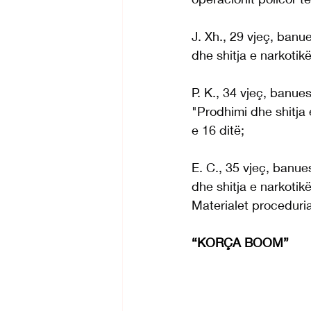
J. Xh., 29 vjeç, ban
dhe shitja e narkotikë
P. K., 34 vjeç, banue
"Prodhimi dhe shitja e
e 16 ditë;
E. C., 35 vjeç, banu
dhe shitja e narkotikë
Materialet proceduria
“KORÇA BOOM”