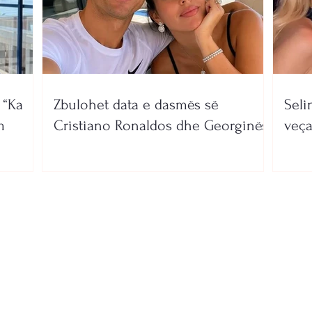
 “Ka
Zbulohet data e dasmës së
Seli
m
Cristiano Ronaldos dhe Georginës
veça