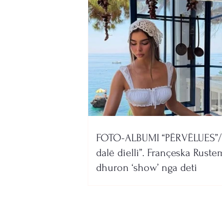
FOTO-ALBUMI “PËRVËLUES”/
dalë dielli”. Françeska Ruste
dhuron ‘show’ nga deti