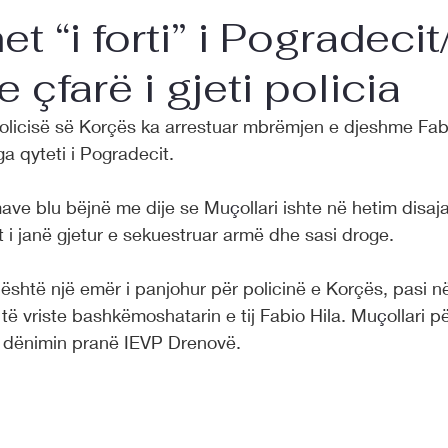
t “i forti” i Pogradecit
çfarë i gjeti policia
policisë së Korçës ka arrestuar mbrëmjen e djeshme Fab
ga qyteti i Pogradecit.
ave blu bëjnë me dije se Mu
ç
ollari ishte në hetim disaj
 i janë gjetur e sekuestruar armë dhe sasi droge.
k është një emër i panjohur për policinë e Korçës, pasi në
të vriste bashkëmoshatarin e tij Fabio Hila. Mu
ç
ollari p
r dënimin pranë IEVP Drenovë.