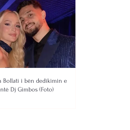
ÇË)
n Bollati i bën dedikimin e
ntë Dj Gimbos (Foto)