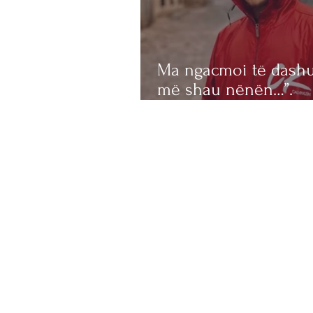
Ma ngacmoi të dashu
më shau nënën…”.
Zbardhet dëshmia e
Kristjon Sterjos, autor
vr*sjes së Joan Zukos