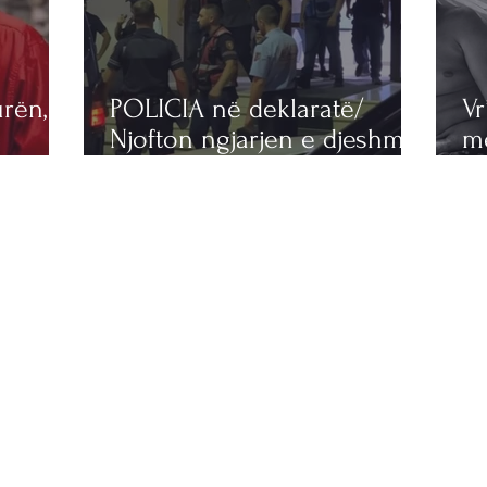
rën, e
POLICIA në deklaratë/
Vr
Njofton ngjarjen e djeshme
m
që tronditi Korçën
sh
it të
VA
ën
la
N