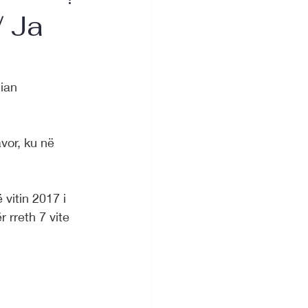
/ Ja
ian 
avor, ku në 
 vitin 2017 i 
ër rreth 7 vite 