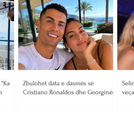
KOR
 “Ka
Zbulohet data e dasmës së
Seli
m
Cristiano Ronaldos dhe Georginës
veça