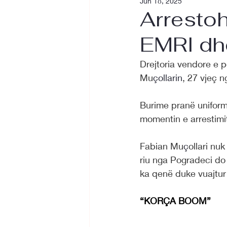
Jun 18, 2025
Arrestohe
EMRI dhe 
Drejtoria vendore e 
Mu
çollarin
, 27 vjeç n
Burime pranë uniform
momentin e arrestimit
Fabian Mu
ç
ollari nu
riu nga Pogradeci do 
ka qenë duke vuajtu
“KORÇA BOOM”