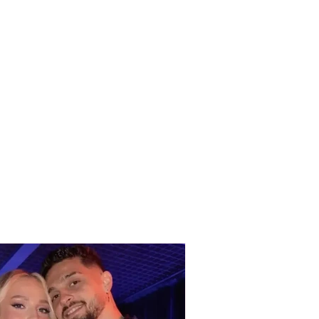
dhat e huaja në krizë/
 i këmbimit, 7 gusht
6