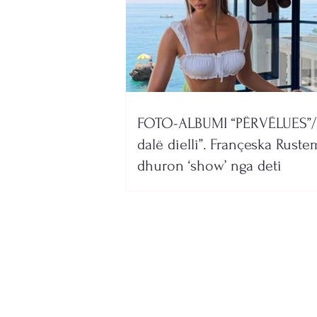
FOTO-ALBUMI “PËRVËLUES”/
dalë dielli”. Françeska Ruste
dhuron ‘show’ nga deti