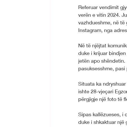
Referuar vendimit gjy
verën e vitin 2024. J
vazhdueshme, në të gj
Instagram, nga adresa 
Në të njëjtat komuni
duke i krijuar bindje
jetën apo shëndetin. P
pasuksesshme, pasi p
Situata ka ndryshuar 
ishte 28-vjeçari Egzon
përgjigje një foto të 
Sipas kallëzueses, i 
duke i shkaktuar një 