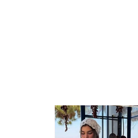
Hyjnë në fuqi ndryshimet
në Kodin Rrugor, ja kur
shoferët rrezikojnë t'u
hiqet patenta
përgjithmonë