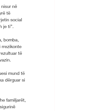
 nisur në 
rë të 
etin social 
 je ti”.
a, bomba, 
 rrezikonte 
rezultuar të 
vazin.
guesi mund të 
 ka dërguar si 
e familjarët, 
sigurinë 