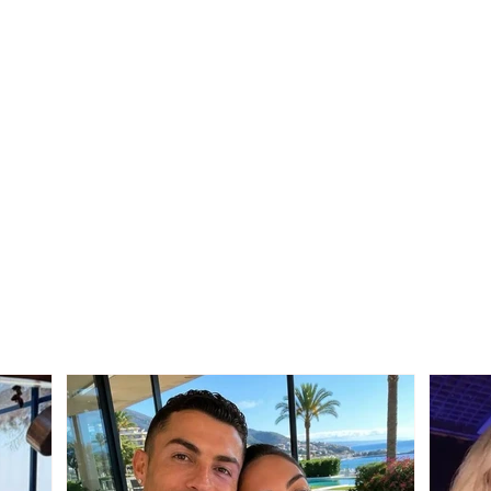
Rama: Punimet në aksin
Mone
Elbasan–Qafë Thanë po
Kursi
vijojnë me ritme të larta
202