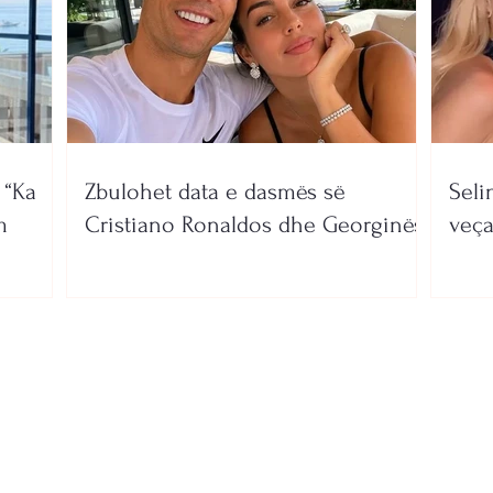
 “Ka
Zbulohet data e dasmës së
Seli
m
Cristiano Ronaldos dhe Georginës
veça