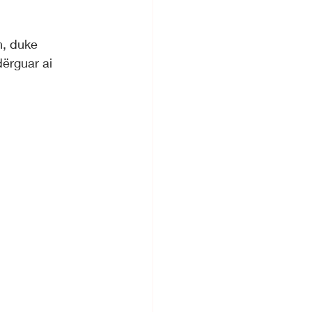
n, duke 
dërguar ai 