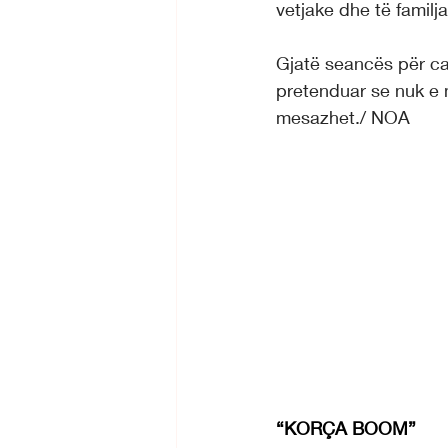
vetjake dhe të familj
Gjatë seancës për ca
pretenduar se nuk e nj
mesazhet./ NOA
“KORÇA BOOM”