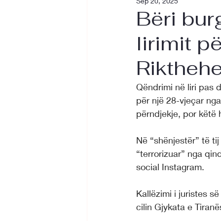
Sep 20, 2025
Bëri bur
lirimit p
Rikthehe
Qëndrimi në liri pas
për një 28-vjeçar nga 
përndjekje, por këtë 
Në “shënjestër” të tij
“terrorizuar” nga qi
social Instagram.
Kallëzimi i juristes s
cilin Gjykata e Tiran