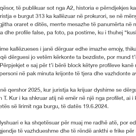
qësor, të publikuar sot nga A2, historia e përndjekjes ka
uristja e burgut 313 ka kallëzuar në prokurori, se në mëny
itha oraret e ditës, merrte mesazhe të panumërta në rrj
dhe profile false, pa foto, pa postime, ku i thuhej “kush
kime kallëzueses i janë dërguar edhe imazhe emojy, thik
n që dërguesi jo vetëm kërkonte ta bezdiste, por mund t’i
ërpjekjet e saj për t’i bërë block këtyre profileve kanë 
ersoni në pak minuta krijonte të tjera dhe vazhdonte a
në qershor 2025, kur juristja ka krijuar dyshime se dër
 T. Kur i ka shkruar atij në emër në një nga profilet, ai i
fletës së lirimit nga burgu, të datës 19.6.2024.
dyshuari e ka shqetësuar për muaj me radhë atë, por edh
gjendje të vazhdueshme dhe të rëndë ankthi e frike për 