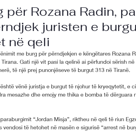
g për Rozana Radin, p
ërndjek juristen e burg
t në qeli
 dënimit me burg për përndjekjen e këngëtares Rozana Ra
Tirana. Gati një vit pasi la qelinë ai përfundoi sërish në
herë, të një prej punonjëseve të burgut 313 në Tiranë.
 është vënë juristja e burgut të njohur të kryeqytetit, e c
ndra mesazhe dhe emojy me thika e bomba të dërguara në 
ë paraburgimit “Jordan Misja”, riktheu në qeli të riun Egzo
ës vendosi të hetohet në masën e sigurisë “arrest në bur