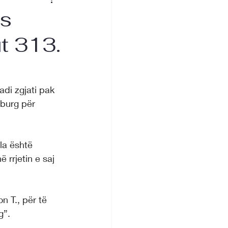
as
ut 313.
di zgjati pak 
 burg për 
ila është 
rrjetin e saj 
n T., për të 
g”.