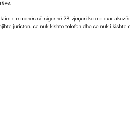
arëve.
ktimin e masës së sigurisë 28-vjeçari ka mohuar akuzë
ihte juristen, se nuk kishte telefon dhe se nuk i kishte 