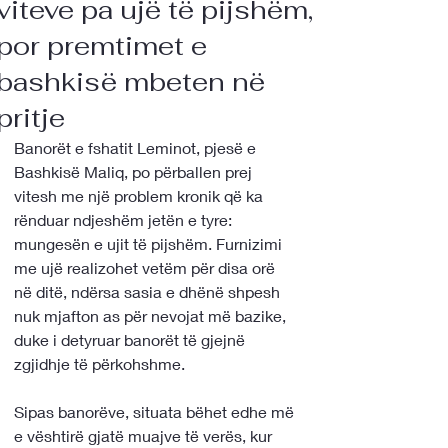
viteve pa ujë të pijshëm,
por premtimet e
bashkisë mbeten në
pritje
Banorët e fshatit Leminot, pjesë e 
Bashkisë Maliq, po përballen prej 
vitesh me një problem kronik që ka 
rënduar ndjeshëm jetën e tyre: 
mungesën e ujit të pijshëm. Furnizimi 
me ujë realizohet vetëm për disa orë 
në ditë, ndërsa sasia e dhënë shpesh 
nuk mjafton as për nevojat më bazike, 
duke i detyruar banorët të gjejnë 
zgjidhje të përkohshme.
Sipas banorëve, situata bëhet edhe më 
e vështirë gjatë muajve të verës, kur 