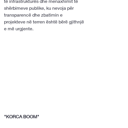
të infrastrukturës dhe menaxhimit të 
shërbimeve publike, ku nevoja për 
transparencë dhe zbatimin e 
projekteve në terren është bërë gjithnjë 
e më urgjente.
"KORCA BOOM"