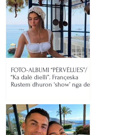
FOTO-ALBUMI “PËRVËLUES”/
“Ka dalë dielli”. Françeska
Rustem dhuron ‘show’ nga deti