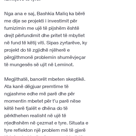
Nga ana e saj, Bashkia Maliq ka bërë 
me dije se projekti i investimit për 
furnizimin me ujë të pijshëm është 
drejt përfundimit dhe pritet të mbyllet 
në fund të këtij viti. Sipas zyrtarëve, ky 
projekt do të zgjidhë njëherë e 
përgjithmonë problemin shumëvjeçar 
të mungesës së ujit në Leminot.
Megjithatë, banorët mbeten skeptikë. 
Ata kanë dëgjuar premtime të 
ngjashme edhe më parë dhe për 
momentin mbetet për t’u parë nëse 
këtë herë fjalët e dhëna do të 
përkthehen realisht në ujë të 
rrjedhshëm në çezmat e tyre. Situata e 
tyre reflekton një problem më të gjerë 