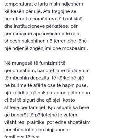
temperaturat e larta rrisin ndjeshëm 
kërkesën për ujë. Ata tregojnë se 
premtimet e përsëritura të bashkisë 
dhe institucioneve përkatëse, për 
përmirësime apo investime të reja, 
shpesh nuk shihen në terren dhe lënë 
një ndjenjë zhgënjimi dhe mosbesimi.
Në mungesë të furnizimit të 
qëndrueshëm, banorët janë të detyruar 
të mbushin depozita, të kërkojnë ujë 
në burime të afërta ose të hapin puse, 
një zgjidhje që nuk garanton gjithmonë 
cilësi të sigurt dhe që sjell kosto 
shtesë për familjet. Kjo situatë ka bërë 
që banorët të përjetojnë jo vetëm 
vështirësi praktike, por edhe shqetësim 
për shëndetin dhe higjienën e 
familjeve të tyre.