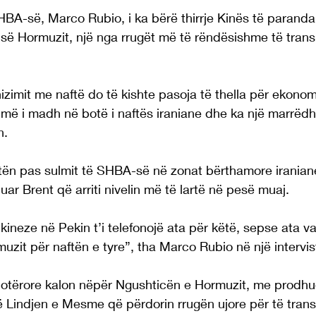
 SHBA-së, Marco Rubio, i ka bërë thirrje Kinës të parandal
së Hormuzit, një nga rrugët më të rëndësishme të transp
izimit me naftë do të kishte pasoja të thella për ekonom
 më i madh në botë i naftës iraniane dhe ka një marrëdh
n.
itën pas sulmit të SHBA-së në zonat bërthamore irania
ar Brent që arriti nivelin më të lartë në pesë muaj.
kineze në Pekin t’i telefonojë ata për këtë, sepse ata 
zit për naftën e tyre”, tha Marco Rubio në një intervi
otërore kalon nëpër Ngushticën e Hormuzit, me prodhue
ë Lindjen e Mesme që përdorin rrugën ujore për të trans