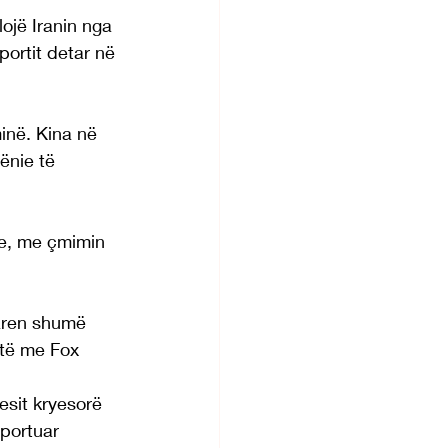
ojë Iranin nga 
ortit detar në 
inë. Kina në 
ënie të 
ne, me çmimin 
varen shumë 
stë me Fox 
sit kryesorë 
portuar 