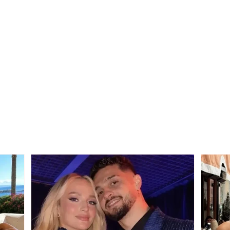
Alarm në Greqi! Virusi i Nilit
TMER
përhapet me shpejtësi, 6
në Sh
viktima dhe dhjetëra të
P*RD
shtruar në spital
vjeça
(DET