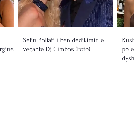
Selin Bollati i bën dedikimin e
Kush
rginës
veçantë Dj Gimbos (Foto)
po e
dysh