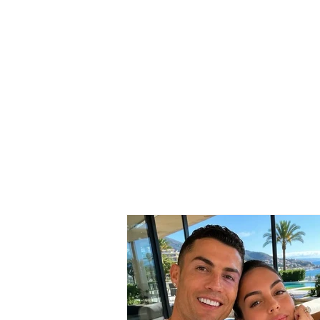
Alarm në Greqi, virusi i
rrezikshëm izolon Kosturin
dhe zonat përreth