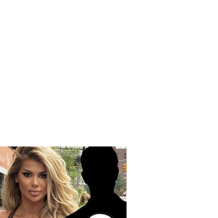
R! Mamaja udhëton
qipëri, njerku
HUNON vajzën 9-
re sistematikisht
AJE)