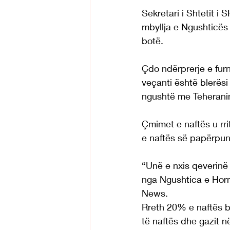
Sekretari i Shtetit i
mbyllja e Ngushticës 
botë.
Çdo ndërprerje e furn
veçanti është blerësi
ngushtë me Teherani
Çmimet e naftës u rr
e naftës së papërpunu
“Unë e nxis qeverinë 
nga Ngushtica e Hormu
News.
Rreth 20% e naftës b
të naftës dhe gazit n