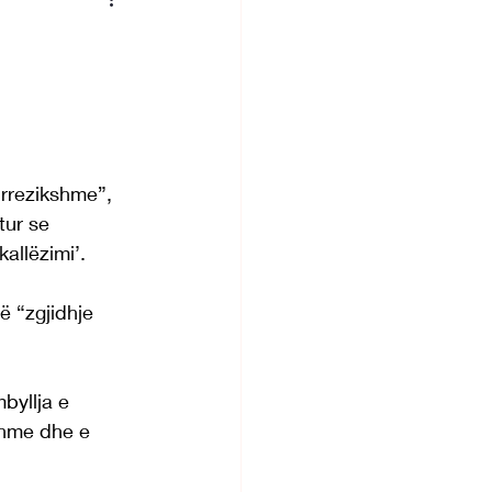
 rrezikshme”, 
tur se 
allëzimi’.
 “zgjidhje 
byllja e 
shme dhe e 