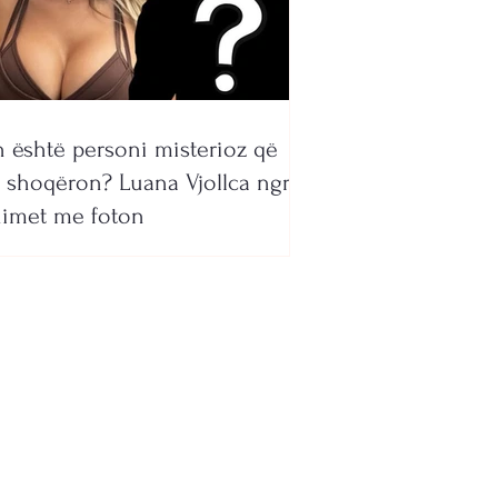
 është personi misterioz që
 shoqëron? Luana Vjollca ngre
imet me foton