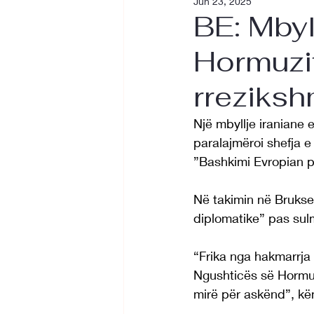
Jun 23, 2025
BE: Mbyl
Hormuzit
rreziks
Një mbyllje iraniane 
paralajmëroi shefja e
”Bashkimi Evropian po
Në takimin në Brukse
diplomatike” pas su
“Frika nga hakmarrja 
Ngushticës së Hormuzi
mirë për askënd”, kë