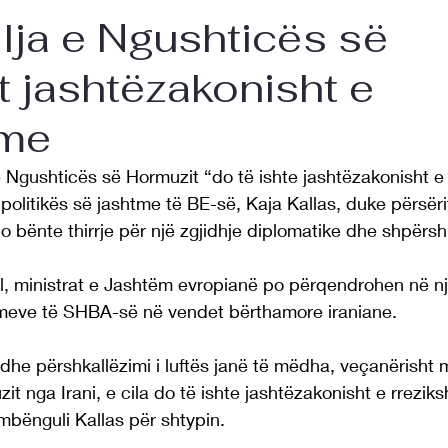
lja e Ngushticës së
 jashtëzakonisht e
hme
e Ngushticës së Hormuzit “do të ishte jashtëzakonisht e
 politikës së jashtme të BE-së, Kaja Kallas, duke përsëri
 bënte thirrje për një zgjidhje diplomatike dhe shpërshk
l, ministrat e Jashtëm evropianë po përqendrohen në një
lmeve të SHBA-së në vendet bërthamore iraniane.
dhe përshkallëzimi i luftës janë të mëdha, veçanërisht m
t nga Irani, e cila do të ishte jashtëzakonisht e rrezik
mbënguli Kallas për shtypin.