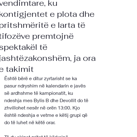
vendimtare, ku
kontigjentet e plota dhe
pritshmëritë e larta të
tifozëve premtojnë
spektakël të
jashtëzakonshëm, ja ora
e takimit
Është bërë e ditur zyrtarisht se ka 
pasur ndryshim në kalendarin e javës 
së ardhshme të kampionatit, ku 
ndeshja mes Bylis B dhe Devollit do të 
zhvillohet nesër në orën 13:00. Kjo 
është ndeshja e vetme e këtij grupi që 
do të luhet në këtë orar.
Të dy ekipet pritet të kërkojnë 