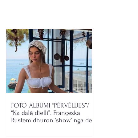
miqësore
çfarë ka ndodhu
FOTO-ALBUMI “PËRVËLUES”/
“Ka dalë dielli”. Françeska
Rustem dhuron ‘show’ nga deti