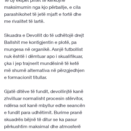
maksimumin nga kjo përballje, e cila 
parashikohet të jetë mjaft e fortë dhe 
me rivalitet të lartë.
Skuadra e Devollit do të udhëtojë drejt 
Ballshit me kontigjentin e plotë, pa 
mungesa në organikë. Asnjë futbollist 
nuk është i dëmtuar apo i skualifikuar, 
çka i jep trajnerit mundësinë të ketë 
më shumë alternativa në përzgjedhjen 
e formacionit titullar.
Gjatë ditëve të fundit, devollinjtë kanë 
zhvilluar normalisht procesin stërvitor, 
ndërsa sot kanë mbyllur edhe seancën 
e fundit para udhëtimit. Burime pranë 
skuadrës bëjnë të ditur se ka pasur 
përkushtim maksimal dhe atmosferë 