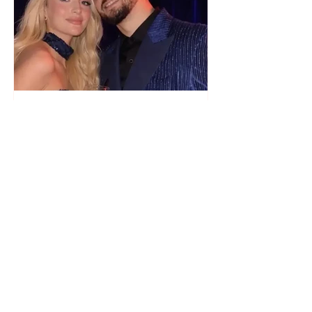
Selin Bollati i bën dedikimin e
veçantë Dj Gimbos (Foto)