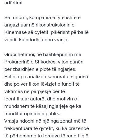
ndërtimi.
Së fundmi, kompania e tyre ishte e 
angazhuar në rikonstruksionin e 
Kinemasë së qytetit, pikërisht përballë 
vendit ku ndodhi edhe vrasja.
Grupi hetimor, në bashkëpunim me 
Prokurorinë e Shkodrës, vijon punën 
për zbardhjen e plotë të ngjarjes. 
Policia po analizon kamerat e sigurisë 
dhe po verifikon lëvizjet e fundit të 
viktimës në përpjekje për të 
identifikuar autorët dhe motivin e 
mundshëm të kësaj ngjarjeje që ka 
tronditur opinionin publik. 
Vrasja ndodhi në një nga zonat më të 
frekuentuara të qytetit, ku ka prezencë 
të përhershme të forcave të rendit, gjë 