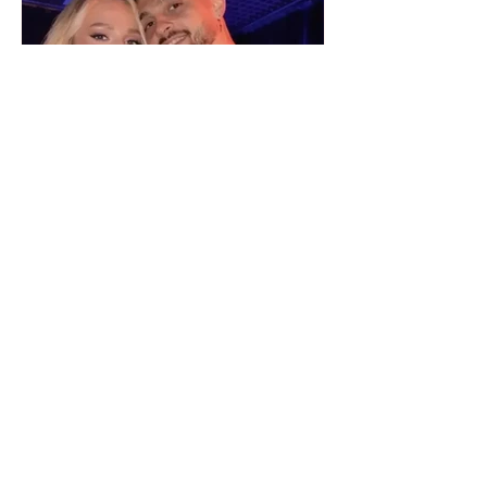
Selin Bollati i bën dedikimin e
veçantë Dj Gimbos (Foto)