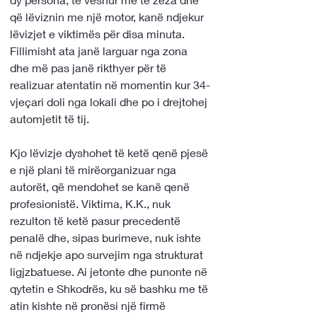
që lëviznin me një motor, kanë ndjekur 
lëvizjet e viktimës për disa minuta. 
Fillimisht ata janë larguar nga zona 
dhe më pas janë rikthyer për të 
realizuar atentatin në momentin kur 34-
vjeçari doli nga lokali dhe po i drejtohej 
automjetit të tij.
Kjo lëvizje dyshohet të ketë qenë pjesë 
e një plani të mirëorganizuar nga 
autorët, që mendohet se kanë qenë 
profesionistë. Viktima, K.K., nuk 
rezulton të ketë pasur precedentë 
penalë dhe, sipas burimeve, nuk ishte 
në ndjekje apo survejim nga strukturat 
ligjzbatuese. Ai jetonte dhe punonte në 
qytetin e Shkodrës, ku së bashku me të 
atin kishte në pronësi një firmë 