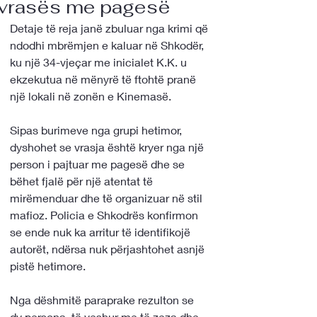
vrasës me pagesë
Detaje të reja janë zbuluar nga krimi që 
ndodhi mbrëmjen e kaluar në Shkodër, 
ku një 34-vjeçar me inicialet K.K. u 
ekzekutua në mënyrë të ftohtë pranë 
një lokali në zonën e Kinemasë.
Sipas burimeve nga grupi hetimor, 
dyshohet se vrasja është kryer nga një 
person i pajtuar me pagesë dhe se 
bëhet fjalë për një atentat të 
mirëmenduar dhe të organizuar në stil 
mafioz. Policia e Shkodrës konfirmon 
se ende nuk ka arritur të identifikojë 
autorët, ndërsa nuk përjashtohet asnjë 
pistë hetimore.
Nga dëshmitë paraprake rezulton se 
dy persona, të veshur me të zeza dhe 