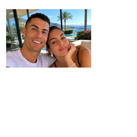
Zbulohet data e dasmës së
Cristiano Ronaldos dhe
Georginës