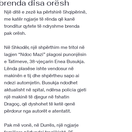
brenda disa orësh
Një ditë e zezë ka përfshirë Shqipërinë, 
me katër ngjarje të rënda që kanë 
tronditur qytete të ndryshme brenda 
pak orësh.
Në Shkodër, një shpërthim me tritol në 
lagjen “Ndoc Mazi” plagosi punonjësin 
e Tatimeve, 38-vjeçarin Enea Busukja. 
Lënda plasëse ishte vendosur në 
makinën e tij dhe shpërtheu sapo ai 
ndezi automjetin. Busukja ndodhet 
aktualisht në spital, ndërsa policia gjeti 
një makinë të djegur në fshatin 
Dragoç, që dyshohet të ketë qenë 
përdorur nga autorët e atentatit.
Pak më vonë, në Durrës, një ngjarje 
familjare përfundoi tragjikisht. 25-