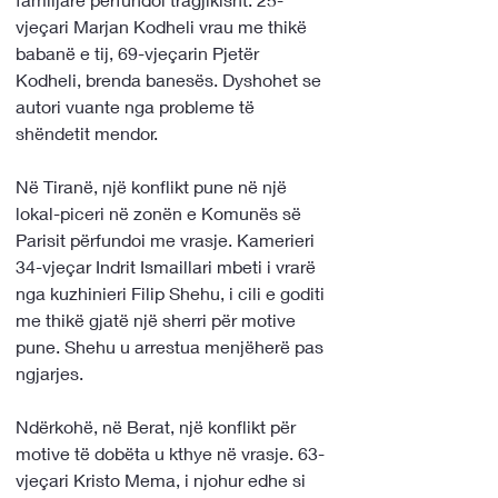
vjeçari Marjan Kodheli vrau me thikë 
babanë e tij, 69-vjeçarin Pjetër 
Kodheli, brenda banesës. Dyshohet se 
autori vuante nga probleme të 
shëndetit mendor.
Në Tiranë, një konflikt pune në një 
lokal-piceri në zonën e Komunës së 
Parisit përfundoi me vrasje. Kamerieri 
34-vjeçar Indrit Ismaillari mbeti i vrarë 
nga kuzhinieri Filip Shehu, i cili e goditi 
me thikë gjatë një sherri për motive 
pune. Shehu u arrestua menjëherë pas 
ngjarjes.
Ndërkohë, në Berat, një konflikt për 
motive të dobëta u kthye në vrasje. 63-
vjeçari Kristo Mema, i njohur edhe si 