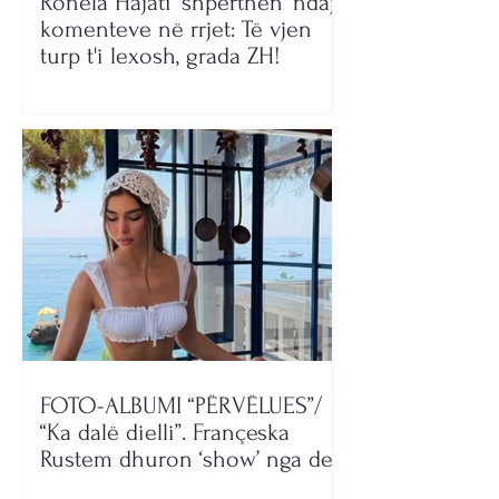
Ronela Hajati 'shpërthen' ndaj
komenteve në rrjet: Të vjen
turp t'i lexosh, grada ZH!
FOTO-ALBUMI “PËRVËLUES”/
“Ka dalë dielli”. Françeska
Rustem dhuron ‘show’ nga deti