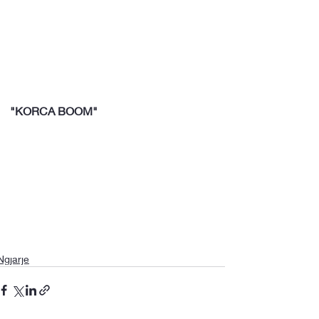
"KORCA BOOM"
Ngjarje