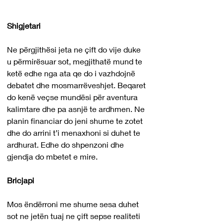
Shigjetari
Ne përgjithësi jeta ne çift do vije duke 
u përmirësuar sot, megjithatë mund te 
ketë edhe nga ata qe do i vazhdojnë 
debatet dhe mosmarrëveshjet. Beqaret 
do kenë veçse mundësi për aventura 
kalimtare dhe pa asnjë te ardhmen. Ne 
planin financiar do jeni shume te zotet 
dhe do arrini t’i menaxhoni si duhet te 
ardhurat. Edhe do shpenzoni dhe 
gjendja do mbetet e mire.
Bricjapi
Mos ëndërroni me shume sesa duhet 
sot ne jetën tuaj ne çift sepse realiteti 