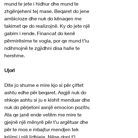
mund te jete i hidhur dhe mund te 
zhgënjeheni tej mase. Beqaret do jene 
ambicioze dhe nuk do kënaqen me 
takimet qe do realizojnë. Ky do jete një 
gabim i rende. Financat do kenë 
përmirësime te vogla, por qe mund t’iu 
ndihmojnë te zgjidhni disa halle te 
hershme.
Ujori
Dite jo shume e mire kjo si për çiftet 
ashtu edhe për beqaret. Asgjë nuk do 
shkoje ashtu si ju e kishit menduar dhe 
nuk do përjetoni asnjë emocion pozitiv. 
Ata qe janë ende vetëm me mire te 
gjejnë një mënyrë për t’u argëtuar dhe 
për te mos e mbajtur mendjen tek 
krijimi i një lidhjeje. Nëse doni t’i 