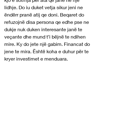
lidhje. Do iu duket vetja sikur jeni ne 
ëndërr pranë atij qe doni. Beqaret do 
refuzojnë disa persona qe edhe pse ne 
dukje nuk duken interesante janë te 
veçante dhe mund t’i bëjnë te ndihen 
mire. Ky do jete një gabim. Financat do 
jene te mira. Është koha e duhur për te 
kryer investimet e menduara.