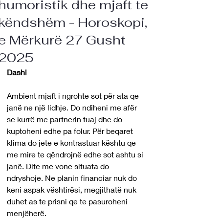
humoristik dhe mjaft te
këndshëm - Horoskopi,
e Mërkurë 27 Gusht
2025
Dashi
Ambient mjaft i ngrohte sot për ata qe 
janë ne një lidhje. Do ndiheni me afër 
se kurrë me partnerin tuaj dhe do 
kuptoheni edhe pa folur. Për beqaret 
klima do jete e kontrastuar kështu qe 
me mire te qëndrojnë edhe sot ashtu si 
janë. Dite me vone situata do 
ndryshoje. Ne planin financiar nuk do 
keni aspak vështirësi, megjithatë nuk 
duhet as te prisni qe te pasuroheni 
menjëherë.