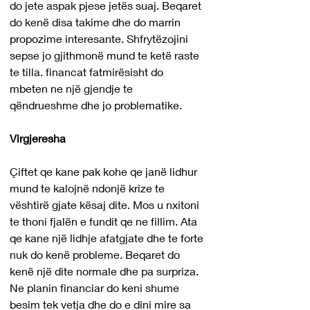
do jete aspak pjese jetës suaj. Beqaret 
do kenë disa takime dhe do marrin 
propozime interesante. Shfrytëzojini 
sepse jo gjithmonë mund te ketë raste 
te tilla. financat fatmirësisht do 
mbeten ne një gjendje te 
qëndrueshme dhe jo problematike.
Virgjeresha
Çiftet qe kane pak kohe qe janë lidhur 
mund te kalojnë ndonjë krize te 
vështirë gjate kësaj dite. Mos u nxitoni 
te thoni fjalën e fundit qe ne fillim. Ata 
qe kane një lidhje afatgjate dhe te forte 
nuk do kenë probleme. Beqaret do 
kenë një dite normale dhe pa surpriza. 
Ne planin financiar do keni shume 
besim tek vetja dhe do e dini mire sa 