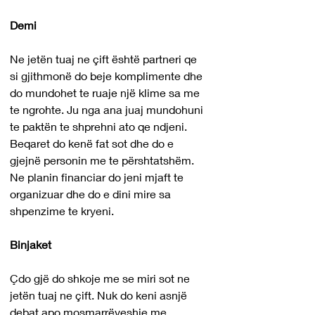
Demi
Ne jetën tuaj ne çift është partneri qe 
si gjithmonë do beje komplimente dhe 
do mundohet te ruaje një klime sa me 
te ngrohte. Ju nga ana juaj mundohuni 
te paktën te shprehni ato qe ndjeni. 
Beqaret do kenë fat sot dhe do e 
gjejnë personin me te përshtatshëm. 
Ne planin financiar do jeni mjaft te 
organizuar dhe do e dini mire sa 
shpenzime te kryeni.
Binjaket
Çdo gjë do shkoje me se miri sot ne 
jetën tuaj ne çift. Nuk do keni asnjë 
debat apo mosmarrëveshje me 