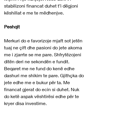
stabilizoni financat duhet t’i dëgjoni 
këshillat e me te mëdhenjve.
Peshqit
Merkuri do e favorizoje mjaft sot jetën 
tuaj ne çift dhe pasioni do jete akoma 
me i zjarrte se me pare. Shfrytëzojeni 
ditën deri ne sekondën e fundit. 
Beqaret me ne fund do kenë edhe 
dashuri me shikim te pare. Gjithçka do 
jete edhe me e bukur për ta. Me 
financat gjerat do ecin si duhet. Nuk 
do ketë aspak vështirësi edhe për te 
kryer disa investime.