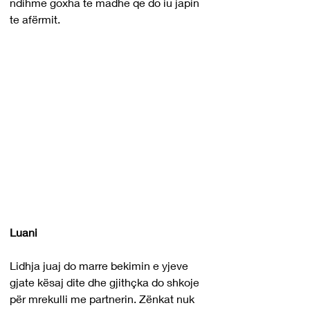
ndihme goxha te madhe qe do iu japin 
te afërmit.
Luani
Lidhja juaj do marre bekimin e yjeve 
gjate kësaj dite dhe gjithçka do shkoje 
për mrekulli me partnerin. Zënkat nuk 