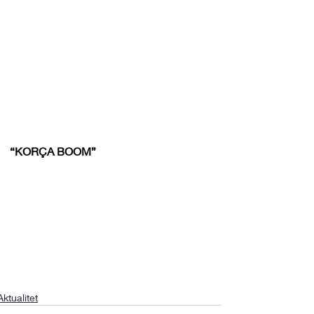
“KORÇA BOOM”
Aktualitet