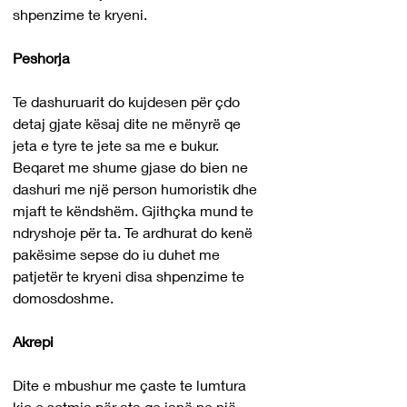
shpenzime te kryeni.
Peshorja
Te dashuruarit do kujdesen për çdo 
detaj gjate kësaj dite ne mënyrë qe 
jeta e tyre te jete sa me e bukur. 
Beqaret me shume gjase do bien ne 
dashuri me një person humoristik dhe 
mjaft te këndshëm. Gjithçka mund te 
ndryshoje për ta. Te ardhurat do kenë 
pakësime sepse do iu duhet me 
patjetër te kryeni disa shpenzime te 
domosdoshme.
Akrepi
Dite e mbushur me çaste te lumtura 
kjo e sotmja për ata qe janë ne një 