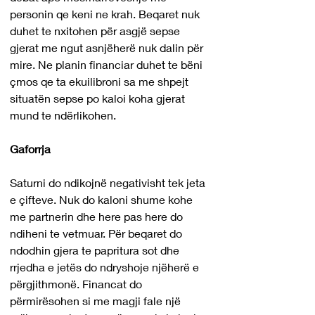
personin qe keni ne krah. Beqaret nuk 
duhet te nxitohen për asgjë sepse 
gjerat me ngut asnjëherë nuk dalin për 
mire. Ne planin financiar duhet te bëni 
çmos qe ta ekuilibroni sa me shpejt 
situatën sepse po kaloi koha gjerat 
mund te ndërlikohen.
Gaforrja 
Saturni do ndikojnë negativisht tek jeta 
e çifteve. Nuk do kaloni shume kohe 
me partnerin dhe here pas here do 
ndiheni te vetmuar. Për beqaret do 
ndodhin gjera te papritura sot dhe 
rrjedha e jetës do ndryshoje njëherë e 
përgjithmonë. Financat do 
përmirësohen si me magji fale një 