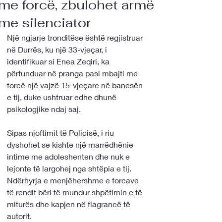
me forcë, zbulohet armë
me silenciator
Një ngjarje tronditëse është regjistruar 
në Durrës, ku një 33-vjeçar, i 
identifikuar si Enea Zeqiri, ka 
përfunduar në pranga pasi mbajti me 
forcë një vajzë 15-vjeçare në banesën 
e tij, duke ushtruar edhe dhunë 
psikologjike ndaj saj.
Sipas njoftimit të Policisë, i riu 
dyshohet se kishte një marrëdhënie 
intime me adoleshenten dhe nuk e 
lejonte të largohej nga shtëpia e tij. 
Ndërhyrja e menjëhershme e forcave 
të rendit bëri të mundur shpëtimin e të 
miturës dhe kapjen në flagrancë të 
autorit.