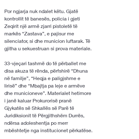
Por ngjarja nuk ndalet këtu. Gjatë 
kontrollit të banesës, policia i gjeti 
Zeqirit një armë zjarri pistoletë të 
markës “Zastava”, e pajisur me 
silenciator, si dhe municion luftarak. Të 
gjitha u sekuestruan si prova materiale.
33-vjeçari tashmë do të përballet me 
disa akuza të rënda, përfshirë “Dhuna 
në familje”, “Heqja e paligjshme e 
lirisë” dhe “Mbajtja pa leje e armëve 
dhe municioneve”. Materialet hetimore 
i janë kaluar Prokurorisë pranë 
Gjykatës së Shkallës së Parë të 
Juridiksionit të Përgjithshëm Durrës, 
ndërsa adoleshentja po merr 
mbështetje nga institucionet përkatëse.