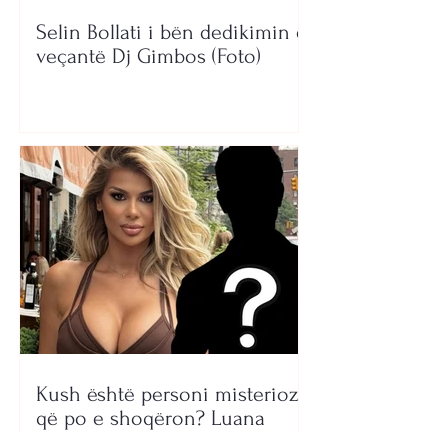
Selin Bollati i bën dedikimin e
veçantë Dj Gimbos (Foto)
Kush është personi misterioz
që po e shoqëron? Luana
Vjollca ngre dyshimet me