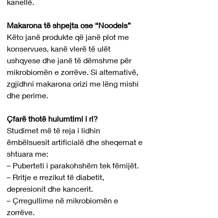
kanellë.
Makarona të shpejta ose “Noodels”
Këto janë produkte që janë plot me 
konservues, kanë vlerë të ulët 
ushqyese dhe janë të dëmshme për 
mikrobiomën e zorrëve. Si alternativë, 
zgjidhni makarona orizi me lëng mishi 
dhe perime.
Çfarë thotë hulumtimi i ri?
Studimet më të reja i lidhin 
ëmbëlsuesit artificialë dhe sheqernat e 
shtuara me:
– Puberteti i parakohshëm tek fëmijët.
– Rritje e rrezikut të diabetit, 
depresionit dhe kancerit.
– Çrregullime në mikrobiomën e 
zorrëve.