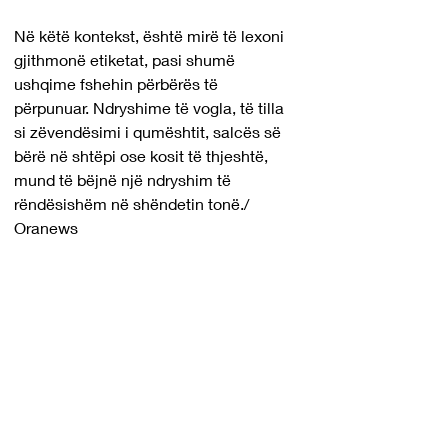
Në këtë kontekst, është mirë të lexoni 
gjithmonë etiketat, pasi shumë 
ushqime fshehin përbërës të 
përpunuar. Ndryshime të vogla, të tilla 
si zëvendësimi i qumështit, salcës së 
bërë në shtëpi ose kosit të thjeshtë, 
mund të bëjnë një ndryshim të 
rëndësishëm në shëndetin tonë./ 
Oranews