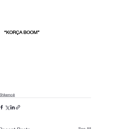
“KORÇA BOOM”
Shkencë
See All