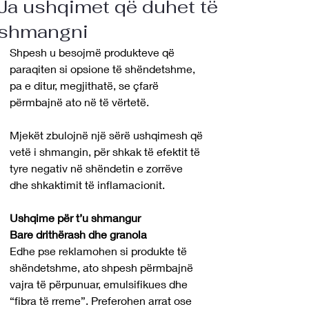
Ja ushqimet që duhet të
shmangni
Shpesh u besojmë produkteve që 
paraqiten si opsione të shëndetshme, 
pa e ditur, megjithatë, se çfarë 
përmbajnë ato në të vërtetë.
Mjekët zbulojnë një sërë ushqimesh që 
vetë i shmangin, për shkak të efektit të 
tyre negativ në shëndetin e zorrëve 
dhe shkaktimit të inflamacionit.
Ushqime për t’u shmangur
Bare drithërash dhe granola
Edhe pse reklamohen si produkte të 
shëndetshme, ato shpesh përmbajnë 
vajra të përpunuar, emulsifikues dhe 
“fibra të rreme”. Preferohen arrat ose 