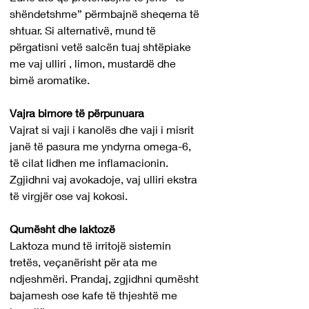
shëndetshme” përmbajnë sheqerna të 
shtuar. Si alternativë, mund të 
përgatisni vetë salcën tuaj shtëpiake 
me vaj ulliri , limon, mustardë dhe 
bimë aromatike.
Vajra bimore të përpunuara
Vajrat si vaji i kanolës dhe vaji i misrit 
janë të pasura me yndyrna omega-6, 
të cilat lidhen me inflamacionin. 
Zgjidhni vaj avokadoje, vaj ulliri ekstra 
të virgjër ose vaj kokosi.
Qumësht dhe laktozë
Laktoza mund të irritojë sistemin 
tretës, veçanërisht për ata me 
ndjeshmëri. Prandaj, zgjidhni qumësht 
bajamesh ose kafe të thjeshtë me 