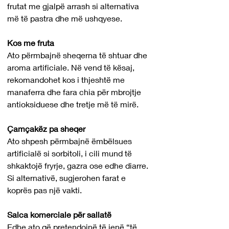
frutat me gjalpë arrash si alternativa 
më të pastra dhe më ushqyese.
Kos me fruta
Ato përmbajnë sheqerna të shtuar dhe 
aroma artificiale. Në vend të kësaj, 
rekomandohet kos i thjeshtë me 
manaferra dhe fara chia për mbrojtje 
antioksiduese dhe tretje më të mirë.
Çamçakëz pa sheqer
Ato shpesh përmbajnë ëmbëlsues 
artificialë si sorbitoli, i cili mund të 
shkaktojë fryrje, gazra ose edhe diarre. 
Si alternativë, sugjerohen farat e 
koprës pas një vakti.
Salca komerciale për sallatë
Edhe ato që pretendojnë të jenë “të 