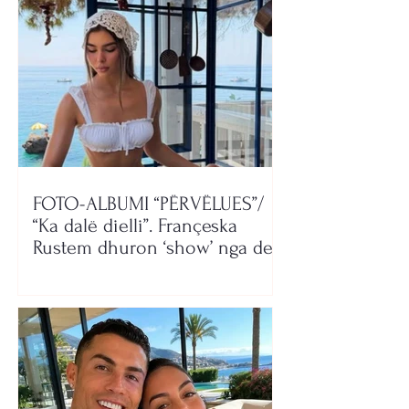
FOTO-ALBUMI “PËRVËLUES”/
“Ka dalë dielli”. Françeska
Rustem dhuron ‘show’ nga deti