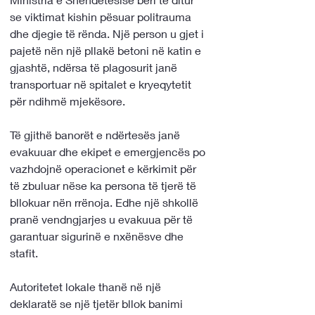
se viktimat kishin pësuar politrauma 
dhe djegie të rënda. Një person u gjet i 
pajetë nën një pllakë betoni në katin e 
gjashtë, ndërsa të plagosurit janë 
transportuar në spitalet e kryeqytetit 
për ndihmë mjekësore.
Të gjithë banorët e ndërtesës janë 
evakuuar dhe ekipet e emergjencës po 
vazhdojnë operacionet e kërkimit për 
të zbuluar nëse ka persona të tjerë të 
bllokuar nën rrënoja. Edhe një shkollë 
pranë vendngjarjes u evakuua për të 
garantuar sigurinë e nxënësve dhe 
stafit.
Autoritetet lokale thanë në një 
deklaratë se një tjetër bllok banimi 