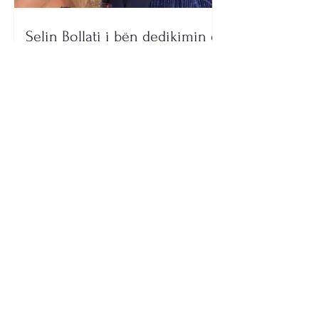
Selin Bollati i bën dedikimin e
veçantë Dj Gimbos (Foto)