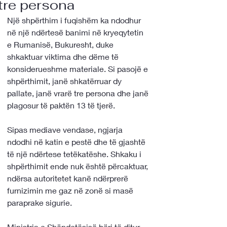
tre persona
Një shpërthim i fuqishëm ka ndodhur 
në një ndërtesë banimi në kryeqytetin 
e Rumanisë, Bukuresht, duke 
shkaktuar viktima dhe dëme të 
konsiderueshme materiale. Si pasojë e 
shpërthimit, janë shkatërruar dy 
pallate, janë vrarë tre persona dhe janë 
plagosur të paktën 13 të tjerë.
Sipas mediave vendase, ngjarja 
ndodhi në katin e pestë dhe të gjashtë 
të një ndërtese tetëkatëshe. Shkaku i 
shpërthimit ende nuk është përcaktuar, 
ndërsa autoritetet kanë ndërprerë 
furnizimin me gaz në zonë si masë 
paraprake sigurie.
Ministria e Shëndetësisë bëri të ditur 