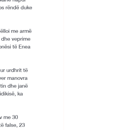
agos rëndë duke 
qëlloi me armë 
ge dhe veprime 
onësi të Enea 
r urdhrit të 
ryer manovra 
tin dhe janë 
dikisë, ka 
ov me 30 
ë false, 23 