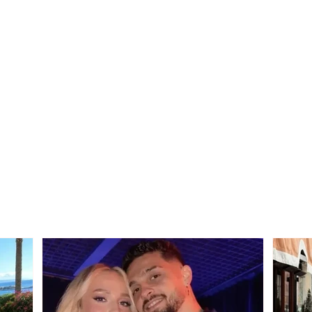
Humb kontrollin e
Alar
motomjetit, humb jetën
dhe 
38-vjeçari