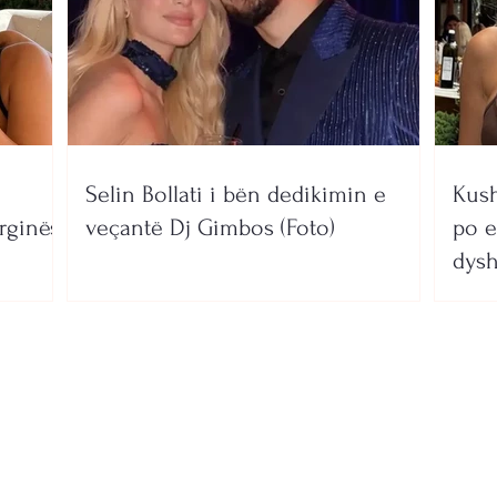
Selin Bollati i bën dedikimin e
Kush
rginës
veçantë Dj Gimbos (Foto)
po e
dysh