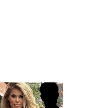
m! Digjen 10 kazanë
3 automjete