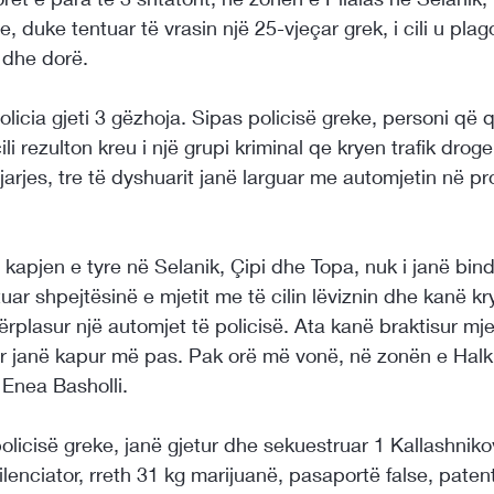
ne, duke tentuar të vrasin një 25-vjeçar grek, i cili u pl
 dhe dorë.
olicia gjeti 3 gëzhoja. Sipas policisë greke, personi që 
cili rezulton kreu i një grupi kriminal qe kryen trafik dro
rjes, tre të dyshuarit janë larguar me automjetin në pr
 kapjen e tyre në Selanik, Çipi dhe Topa, nuk i janë bindu
tuar shpejtësinë e mjetit me të cilin lëviznin dhe kanë k
rplasur një automjet të policisë. Ata kanë braktisur mje
r janë kapur më pas. Pak orë më vonë, në zonën e Halki
Enea Basholli.
policisë greke, janë gjetur dhe sekuestruar 1 Kallashnik
silenciator, rreth 31 kg marijuanë, pasaportë false, patent