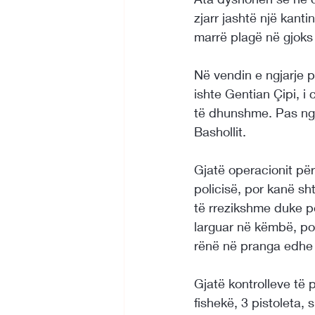
zjarr jashtë një kanti
marrë plagë në gjoks
Në vendin e ngjarje p
ishte Gentian Çipi, i 
të dhunshme. Pas ngja
Bashollit.
Gjatë operacionit për
policisë, por kanë sh
të rrezikshme duke pë
larguar në këmbë, po
rënë në pranga edhe 
Gjatë kontrolleve të 
fishekë, 3 pistoleta, 