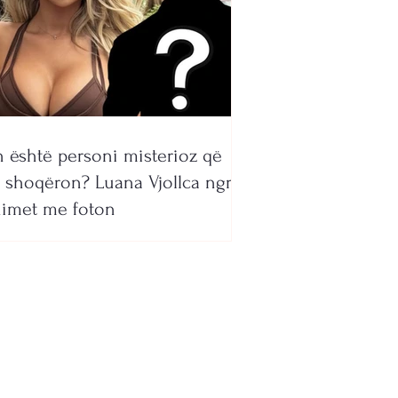
 është personi misterioz që
 shoqëron? Luana Vjollca ngre
imet me foton