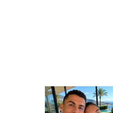
Gjendet pa shenja jete
47-vjeçari në shkallët e
pallatit/ Nuk janë
konstatuar shenja dhune.
Nisin hetimet