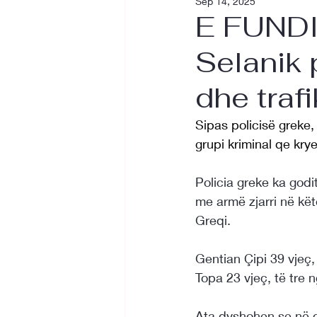
Sep 14, 2025
E FUNDI
Selanik 
dhe traf
Sipas policisë greke, 
grupi kriminal qe kr
Policia greke ka godit
me armë zjarri në kët
Greqi.
Gentian Çipi 39 vjeç
Topa 23 vjeç, të tre 
Ata dyshohen se në or