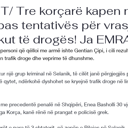
T/ Tre korçarë kapen 
pas tentativës për vras
ikut të drogës! Ja EMR
personi që qëlloi me armë ishte Gentian Çipi, i cili rezult
yen trafik droge dhe veprime të dhunshme.
ur një grup kriminal në Selanik, të cilët janë përgjegjës 
ë qytet, ndërkohë dyshohet se kryejnë trafik droge në li
, me precedentë penalë në Shqipëri, Enea Basholli 30 v
nga Korça, kanë rënë në prangat e policisë grek.
ët e para të 3 shtatorit, në zonën e Pilaias në Selanik,