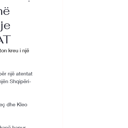
në
je
AT
on kreu i një 
për një atentat 
njën Shqipëri-
jeç dhe Kleo 
 kanë hapur 