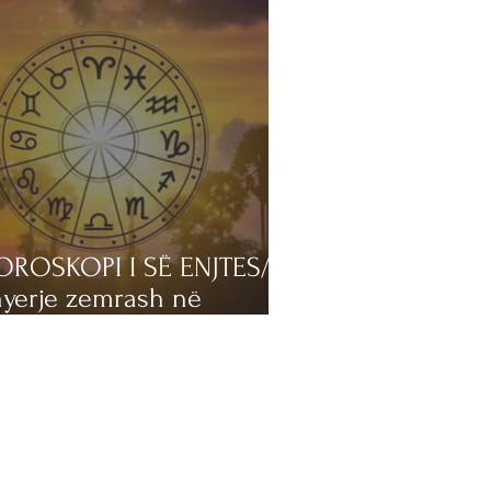
OROSKOPI I SË ENJTES/
yerje zemrash në
rizont! Këto 3 shenja
jnë mirë të përgatiten
r tradhti