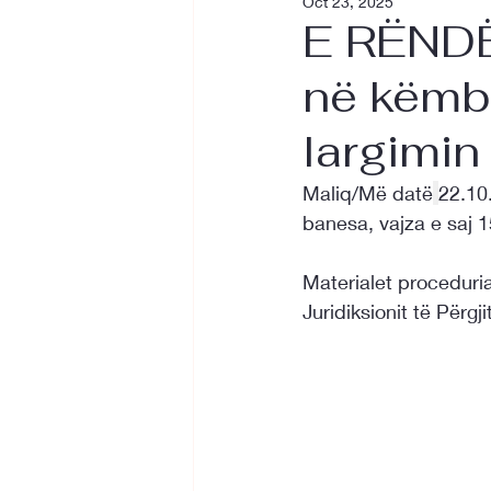
Oct 23, 2025
E RËNDË
në këmb
largimin
Maliq/Më datë
22.10.
banesa, vajza e saj 1
Materialet proceduria
Juridiksionit të Për