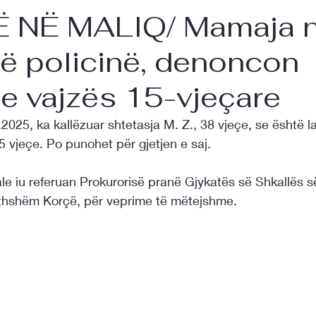
 NË MALIQ/ Mamaja 
ë policinë, denoncon
 e vajzës 15-vjeçare
2025, ka kallëzuar shtetasja M. Z., 38 vjeçe, se është l
5 vjeçe. Po punohet për gjetjen e saj.
le iu referuan Prokurorisë pranë Gjykatës së Shkallës s
gjithshëm Korçë, për veprime të mëtejshme.