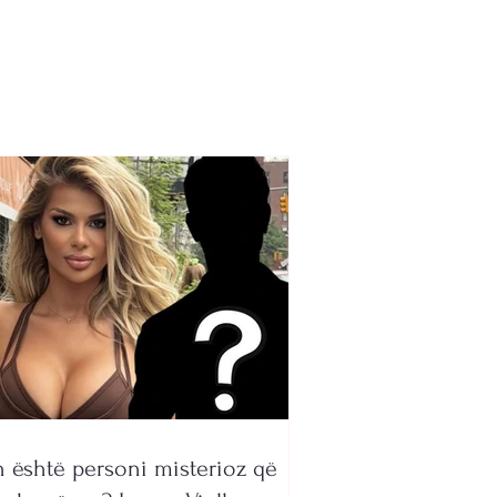
-lojtarit të
ëtares shqiptare,
stohet për shpërndarje
ine (EMRI)
 është personi misterioz që