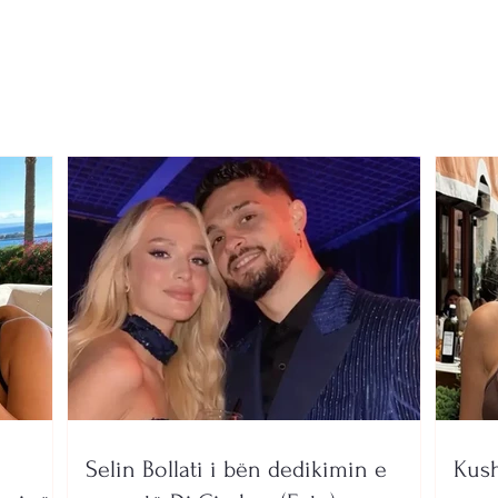
jetën pas përplasjes me
e ish
automjetin
komb
arre
koka
Selin Bollati i bën dedikimin e
Kush