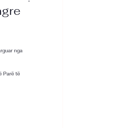
ngre
arguar nga 
ë Parë të 