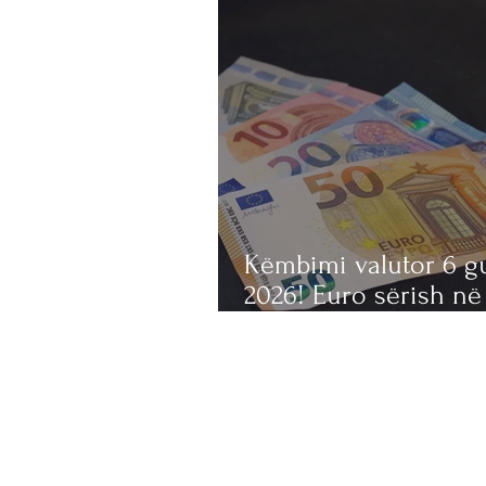
Këmbimi valutor 6 g
2026! Euro sërish në
pikiatë, mësoni me s
blihen e shiten mon
e huaja sot