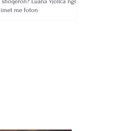
 shoqëron? Luana Vjollca ngre
imet me foton