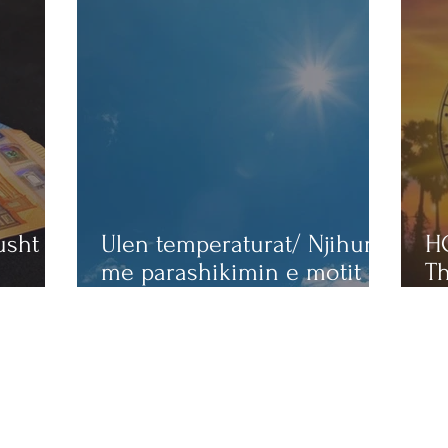
usht
Ulen temperaturat/ Njihuni
H
me parashikimin e motit
Th
a
për ditën e sotme
ho
edhat
bë
pë