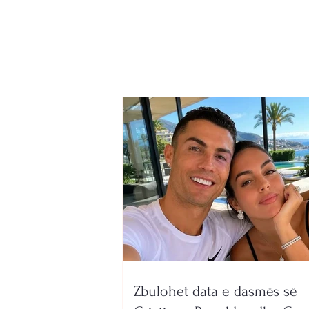
shpërthen papritur,
dyshohet për defekt teknik
Zbulohet data e dasmës së