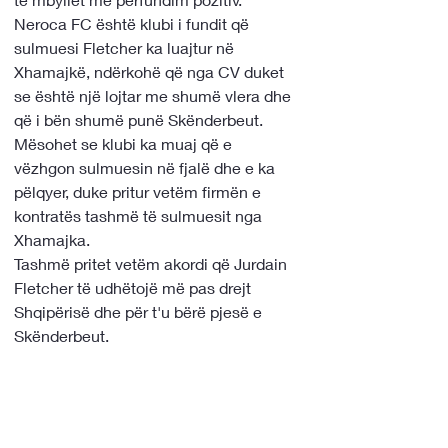
Neroca FC është klubi i fundit që 
sulmuesi Fletcher ka luajtur në 
Xhamajkë, ndërkohë që nga CV duket 
se është një lojtar me shumë vlera dhe 
që i bën shumë punë Skënderbeut. 
Mësohet se klubi ka muaj që e 
vëzhgon sulmuesin në fjalë dhe e ka 
pëlqyer, duke pritur vetëm firmën e 
kontratës tashmë të sulmuesit nga 
Xhamajka.
Tashmë pritet vetëm akordi që Jurdain 
Fletcher të udhëtojë më pas drejt 
Shqipërisë dhe për t'u bërë pjesë e 
Skënderbeut. 