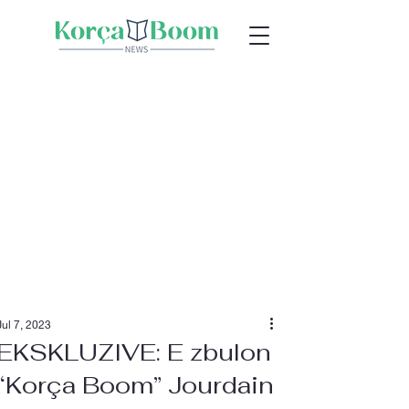
Jul 7, 2023
EKSKLUZIVE: E zbulon
“Korça Boom” Jourdain