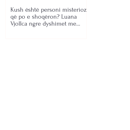
Kush është personi misterioz
që po e shoqëron? Luana
Vjollca ngre dyshimet me
foton