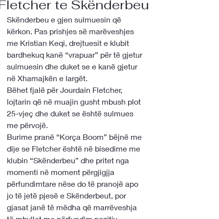
Fletcher te Skënderbeu
Skënderbeu e gjen sulmuesin që 
kërkon. Pas prishjes së marëveshjes 
me Kristian Keqi, drejtuesit e klubit 
bardhekuq kanë “vrapuar” për të gjetur 
sulmuesin dhe duket se e kanë gjetur 
në Xhamajkën e largët. 
Bëhet fjalë për Jourdain Fletcher, 
lojtarin që në muajin gusht mbush plot 
25-vjeç dhe duket se është sulmues 
me përvojë. 
Burime pranë “Korça Boom” bëjnë me 
dije se Fletcher është në bisedime me 
klubin “Skënderbeu” dhe pritet nga 
momenti në moment përgjigjja 
përfundimtare nëse do të pranojë apo 
jo të jetë pjesë e Skënderbeut, por 
gjasat janë të mëdha që marrëveshja 
të mbyllet me përfundim pozitiv. 