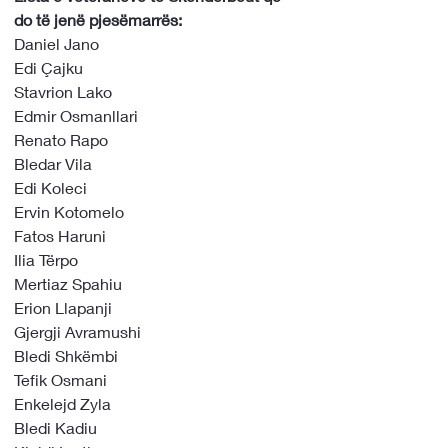
do të jenë pjesëmarrës:
Daniel Jano
Edi Çajku
Stavrion Lako
Edmir Osmanllari
Renato Rapo
Bledar Vila
Edi Koleci
Ervin Kotomelo
Fatos Haruni
Ilia Tërpo
Mertiaz Spahiu
Erion Llapanji
Gjergji Avramushi
Bledi Shkëmbi
Tefik Osmani
Enkelejd Zyla
Bledi Kadiu