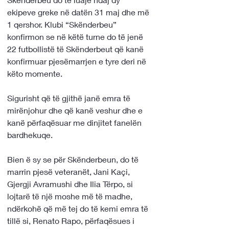
ekipeve greke në datën 31 maj dhe më 
1 qershor. Klubi “Skënderbeu” 
konfirmon se në këtë turne do të jenë 
22 futbollistë të Skënderbeut që kanë 
konfirmuar pjesëmarrjen e tyre deri në 
këto momente.
Sigurisht që të gjithë janë emra të 
mirënjohur dhe që kanë veshur dhe e 
kanë përfaqësuar me dinjitet fanelën 
bardhekuqe.
Bien ë sy se për Skënderbeun, do të 
marrin pjesë veteranët, Jani Kaçi, 
Gjergji Avramushi dhe Ilia Tërpo, si 
lojtarë të një moshe më të madhe, 
ndërkohë që më tej do të kemi emra të 
tillë si, Renato Rapo, përfaqësues i 