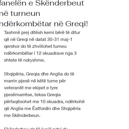
fanelën e Skënderbeut
në turneun
ndërkombëtar në Greqi!
Tashmë prej ditësh kemi bërë të ditur 
që në Greqi në datat 30-31 maj-1 
qershor do të zhvillohet turneu 
ndërkombëtar i 12 skuadrave nga 3 
shtete të ndryshme.
Shqipëria, Greqia dhe Anglia do të 
marrin pjesë në këtë turne për 
veteranët me ekipet e tyre 
pjesëmarrëse, teksa Greqia 
përfaqësohet me 10 skuadra, ndërkohë 
që Anglia me Ëatfordin dhe Shqipëria 
me Skënderbeun.
Skënderbeu do të luajë ndaj dy 