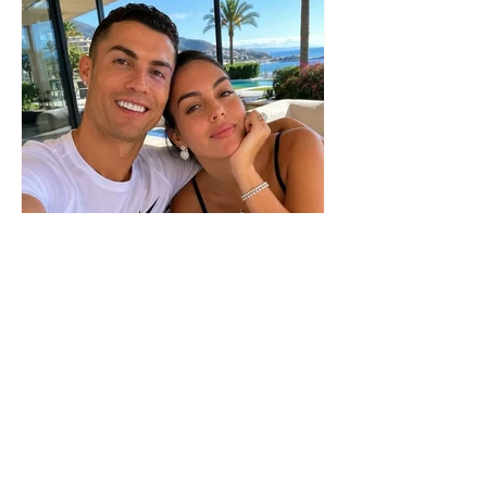
Zbulohet data e dasmës së
Cristiano Ronaldos dhe
Georginës