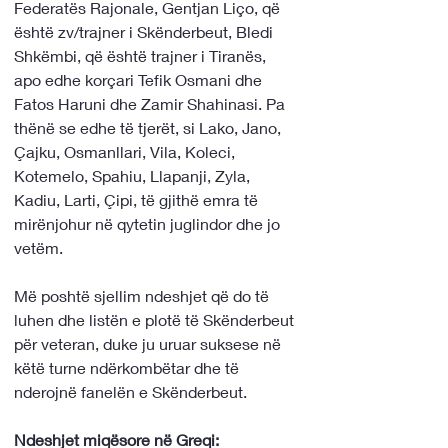
Federatës Rajonale, Gentjan Liço, që 
është zv/trajner i Skënderbeut, Bledi 
Shkëmbi, që është trajner i Tiranës, 
apo edhe korçari Tefik Osmani dhe 
Fatos Haruni dhe Zamir Shahinasi. Pa 
thënë se edhe të tjerët, si Lako, Jano, 
Çajku, Osmanllari, Vila, Koleci, 
Kotemelo, Spahiu, Llapanji, Zyla, 
Kadiu, Larti, Çipi, të gjithë emra të 
mirënjohur në qytetin juglindor dhe jo 
vetëm.
Më poshtë sjellim ndeshjet që do të 
luhen dhe listën e plotë të Skënderbeut 
për veteran, duke ju uruar suksese në 
këtë turne ndërkombëtar dhe të 
nderojnë fanelën e Skënderbeut.
Ndeshjet miqësore në Greqi: