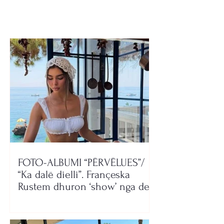
FOTO-ALBUMI “PËRVËLUES”/
“Ka dalë dielli”. Françeska
Rustem dhuron ‘show’ nga deti