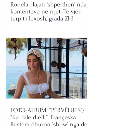
Ronela Hajati 'shpërthen' ndaj
komenteve në rrjet: Të vjen
turp t'i lexosh, grada ZH!
FOTO-ALBUMI “PËRVËLUES”/
“Ka dalë dielli”. Françeska
Rustem dhuron ‘show’ nga deti