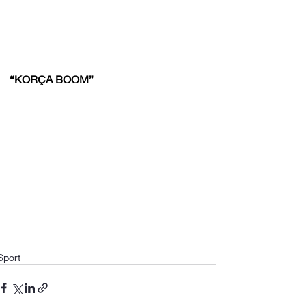
“KORÇA BOOM”
Sport