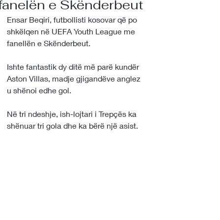
fanelën e Skënderbeut
Ensar Beqiri, futbollisti kosovar që po 
shkëlqen në UEFA Youth League me 
fanellën e Skënderbeut.
Ishte fantastik dy ditë më parë kundër 
Aston Villas, madje gjigandëve anglez 
u shënoi edhe gol.
Në tri ndeshje, ish-lojtari i Trepçës ka 
shënuar tri gola dhe ka bërë një asist.