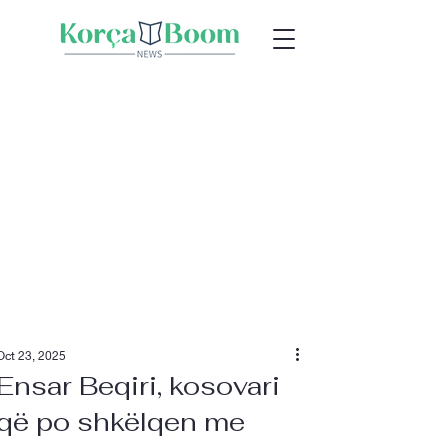
Oct 23, 2025
Ensar Beqiri, kosovari
që po shkëlqen me