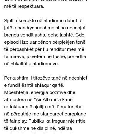
më të respektuara.
Sjellja korrekte në stadiume duhet të 
jetë e pandryshueshme si në ndeshjet 
brenda vendit ashtu edhe jashtë. Çdo 
episod i izoluar cënon përpjekjen tonë 
të përbashkët për t’u renditur mes më 
të mirëve, jo vetëm në fushë, por edhe 
në shkallët e stadiumeve.
Përkushtimi i tifozëve tanë në ndeshjet 
e fundit është shfaqur qartë. 
Mbështetja, energjia pozitive dhe 
atmosfera në “Air Albani”a kanë 
reflektuar një sjellje më të matur dhe 
në përputhje me standardet europiane 
të fair play. Publiku ka treguar një rritje 
të dukshme në disiplinë, ndërsa 