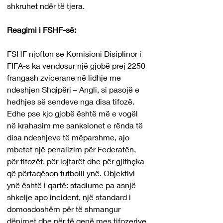
shkruhet ndër të tjera.
Reagimi i FSHF-së:
FSHF njofton se Komisioni Disiplinor i 
FIFA-s ka vendosur një gjobë prej 2250 
frangash zvicerane në lidhje me 
ndeshjen Shqipëri – Angli, si pasojë e 
hedhjes së sendeve nga disa tifozë. 
Edhe pse kjo gjobë është më e vogël 
në krahasim me sanksionet e rënda të 
disa ndeshjeve të mëparshme, ajo 
mbetet një penalizim për Federatën, 
për tifozët, për lojtarët dhe për gjithçka 
që përfaqëson futbolli ynë. Objektivi 
ynë është i qartë: stadiume pa asnjë 
shkelje apo incident, një standard i 
domosdoshëm për të shmangur 
dënimet dhe për të qenë mes tifozerive 