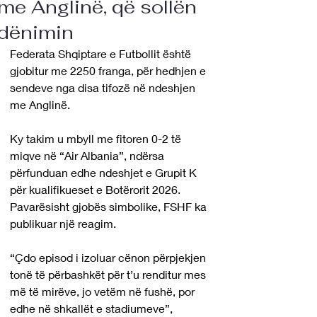
me Anglinë, që sollën
dënimin
Federata Shqiptare e Futbollit është 
gjobitur me 2250 franga, për hedhjen e 
sendeve nga disa tifozë në ndeshjen 
me Anglinë.
Ky takim u mbyll me fitoren 0-2 të 
miqve në “Air Albania”, ndërsa 
përfunduan edhe ndeshjet e Grupit K 
për kualifikueset e Botërorit 2026. 
Pavarësisht gjobës simbolike, FSHF ka 
publikuar një reagim.
“Çdo episod i izoluar cënon përpjekjen 
tonë të përbashkët për t’u renditur mes 
më të mirëve, jo vetëm në fushë, por 
edhe në shkallët e stadiumeve”, 