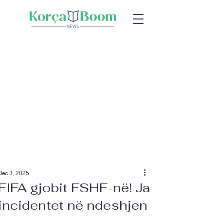
Dec 3, 2025
FIFA gjobit FSHF-në! Ja
incidentet në ndeshjen