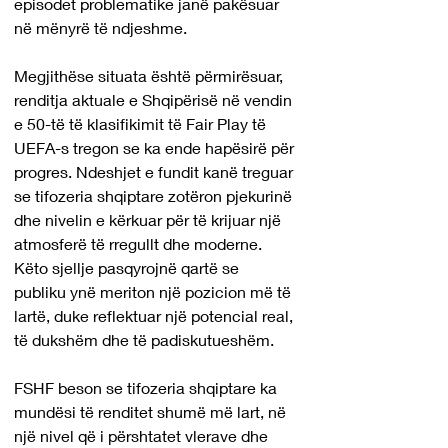
episodet problematike janë pakësuar 
në mënyrë të ndjeshme.
Megjithëse situata është përmirësuar, 
renditja aktuale e Shqipërisë në vendin 
e 50-të të klasifikimit të Fair Play të 
UEFA-s tregon se ka ende hapësirë për 
progres. Ndeshjet e fundit kanë treguar 
se tifozeria shqiptare zotëron pjekurinë 
dhe nivelin e kërkuar për të krijuar një 
atmosferë të rregullt dhe moderne. 
Këto sjellje pasqyrojnë qartë se 
publiku ynë meriton një pozicion më të 
lartë, duke reflektuar një potencial real, 
të dukshëm dhe të padiskutueshëm.
FSHF beson se tifozeria shqiptare ka 
mundësi të renditet shumë më lart, në 
një nivel që i përshtatet vlerave dhe 