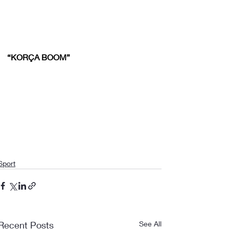
“KORÇA BOOM”
Sport
Recent Posts
See All