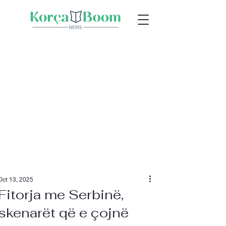
Oct 13, 2025
Fitorja me Serbinë,
skenarët që e çojnë