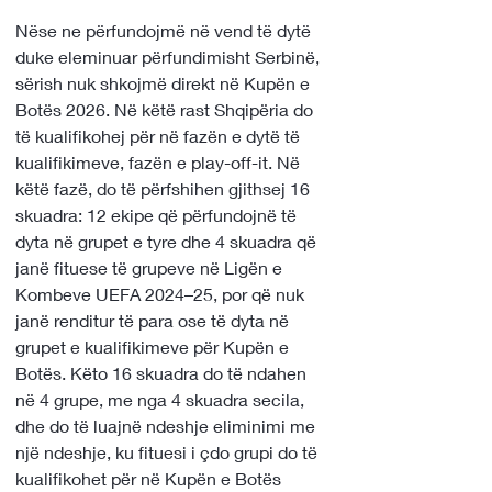
Nëse ne përfundojmë në vend të dytë 
duke eleminuar përfundimisht Serbinë, 
sërish nuk shkojmë direkt në Kupën e 
Botës 2026. Në këtë rast Shqipëria do 
të kualifikohej për në fazën e dytë të 
kualifikimeve, fazën e play-off-it. Në 
këtë fazë, do të përfshihen gjithsej 16 
skuadra: 12 ekipe që përfundojnë të 
dyta në grupet e tyre dhe 4 skuadra që 
janë fituese të grupeve në Ligën e 
Kombeve UEFA 2024–25, por që nuk 
janë renditur të para ose të dyta në 
grupet e kualifikimeve për Kupën e 
Botës. Këto 16 skuadra do të ndahen 
në 4 grupe, me nga 4 skuadra secila, 
dhe do të luajnë ndeshje eliminimi me 
një ndeshje, ku fituesi i çdo grupi do të 
kualifikohet për në Kupën e Botës 