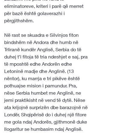
eliminatoreve, kriteri i parë që merret 
për bazë është golaverazhi i 
përgjithshëm.
Në rast se skuadra e Silvinjos fiton 
bindshëm në Andora dhe humb në 
Trliranë kundër Anglisë, Serbia do të 
duhej t’i fitoja të tria ndeshjet e saj, pra 
të mposhtë edhe Andorën edhe 
Letoninë madje dhe Anglinë. (13 
nëntor), ku marrja e tri pikëve është 
pothuajse mision i pamundur. Pra, 
nëse Serbia humbet me Anglinë, ne 
jemi praktikisht në vend të dytë. Nëse 
ata krijojnë surprizën dbe barazojnë në 
Londër, Shqipërisë do i duhej një fitore 
me gola ndaj Andorës, gjithmonë duke 
llogaritur se humbasim ndaj Anglisë.