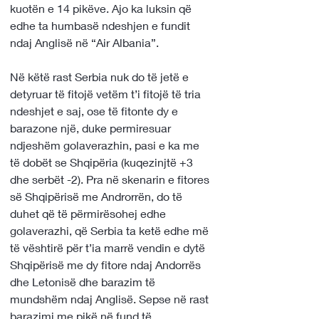
kuotën e 14 pikëve. Ajo ka luksin që 
edhe ta humbasë ndeshjen e fundit 
ndaj Anglisë në “Air Albania”.
Në këtë rast Serbia nuk do të jetë e 
detyruar të fitojë vetëm t’i fitojë të tria 
ndeshjet e saj, ose të fitonte dy e 
barazone një, duke permiresuar 
ndjeshëm golaverazhin, pasi e ka me 
të dobët se Shqipëria (kuqezinjtë +3 
dhe serbët -2). Pra në skenarin e fitores 
së Shqipërisë me Androrrën, do të 
duhet që të përmirësohej edhe 
golaverazhi, që Serbia ta ketë edhe më 
të vështirë për t’ia marrë vendin e dytë 
Shqipërisë me dy fitore ndaj Andorrës 
dhe Letonisë dhe barazim të 
mundshëm ndaj Anglisë. Sepse në rast 
barazimi me pikë në fund të 