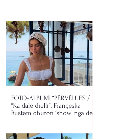
FOTO-ALBUMI “PËRVËLUES”/
“Ka dalë dielli”. Françeska
Rustem dhuron ‘show’ nga deti