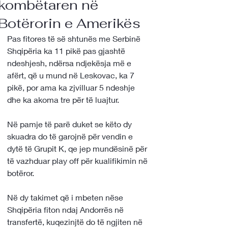
kombëtaren në
Botërorin e Amerikës
Pas fitores të së shtunës me Serbinë 
Shqipëria ka 11 pikë pas gjashtë 
ndeshjesh, ndërsa ndjekësja më e 
afërt, që u mund në Leskovac, ka 7 
pikë, por ama ka zjvilluar 5 ndeshje 
dhe ka akoma tre për të luajtur.
Në pamje të parë duket se këto dy 
skuadra do të garojnë për vendin e 
dytë të Grupit K, qe jep mundësinë për 
të vazhduar play off për kualifikimin në 
botëror.
Në dy takimet që i mbeten nëse 
Shqipëria fiton ndaj Andorrës në 
transfertë, kuqezinjtë do të ngjiten në 