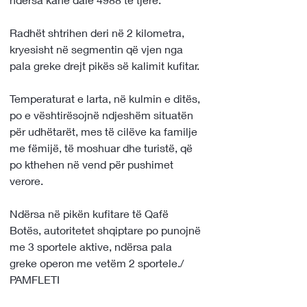
Radhët shtrihen deri në 2 kilometra, 
kryesisht në segmentin që vjen nga 
pala greke drejt pikës së kalimit kufitar. 
Temperaturat e larta, në kulmin e ditës, 
po e vështirësojnë ndjeshëm situatën 
për udhëtarët, mes të cilëve ka familje 
me fëmijë, të moshuar dhe turistë, që 
po kthehen në vend për pushimet 
verore. 
Ndërsa në pikën kufitare të Qafë 
Botës, autoritetet shqiptare po punojnë 
me 3 sportele aktive, ndërsa pala 
greke operon me vetëm 2 sportele./ 
PAMFLETI