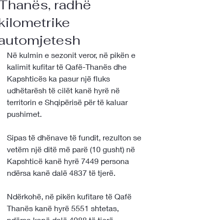
Thanës, radhë
kilometrike
automjetesh
Në kulmin e sezonit veror, në pikën e 
kalimit kufitar të Qafë-Thanës dhe 
Kapshticës ka pasur një fluks 
udhëtarësh të cilët kanë hyrë në 
territorin e Shqipërisë për të kaluar 
pushimet. 
Sipas të dhënave të fundit, rezulton se 
vetëm një ditë më parë (10 gusht) në 
Kapshticë kanë hyrë 7449 persona 
ndërsa kanë dalë 4837 të tjerë. 
Ndërkohë, në pikën kufitare të Qafë 
Thanës kanë hyrë 5551 shtetas, 
ndërsa kanë dalë 4988 të tjerë. 