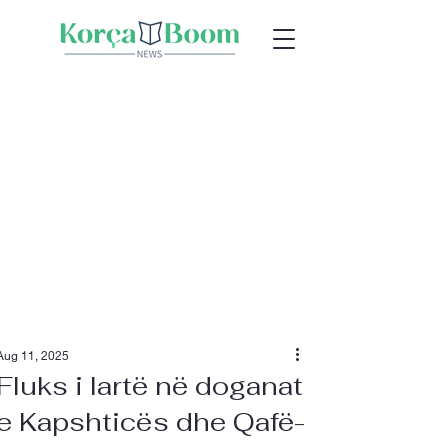
Aug 11, 2025
Fluks i lartë në doganat
e Kapshticës dhe Qafë-