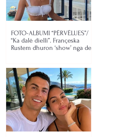
FOTO-ALBUMI “PËRVËLUES”/
“Ka dalë dielli”. Françeska
Rustem dhuron ‘show’ nga deti