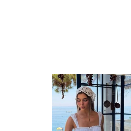
Kursi i këmbimit valutor/
Me sa blihen dhe shiten
euro, dollari dhe paundi
sot