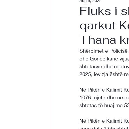
Aug 5, 2025
Fluks i s
qarkut K
Thana k
Shërbimet e Policisë 
dhe Goricë kanë vijua
shtetasve dhe mjetev
2025, lëvizja është re
Në Pikën e Kalimit Ku
1076 mjete dhe në da
shtetas të huaj me 5
Në Pikën e Kalimit K
kanë dalë 1395 shteta