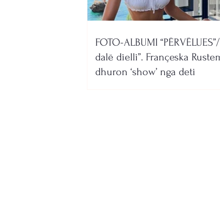
FOTO-ALBUMI “PËRVËLUES”/
dalë dielli”. Françeska Ruste
dhuron ‘show’ nga deti