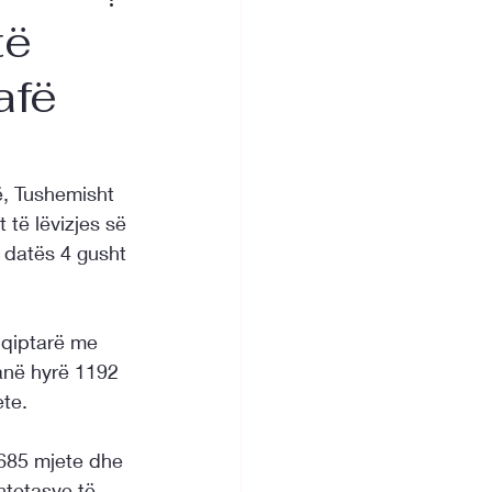
të
afë
ë, Tushemisht 
 të lëvizjes së 
 datës 4 gusht 
hqiptarë me 
anë hyrë 1192 
te.
685 mjete dhe 
htetasve të 