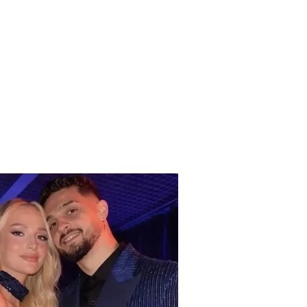
kopi ditor për sot, e
në 8 Gusht 2026