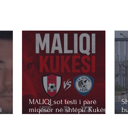
MALIQI sot testi i parë
Sh
i
miqësor në shtëpi/ Kukësi
b
” dhe
mysafir në Maliq!
sp