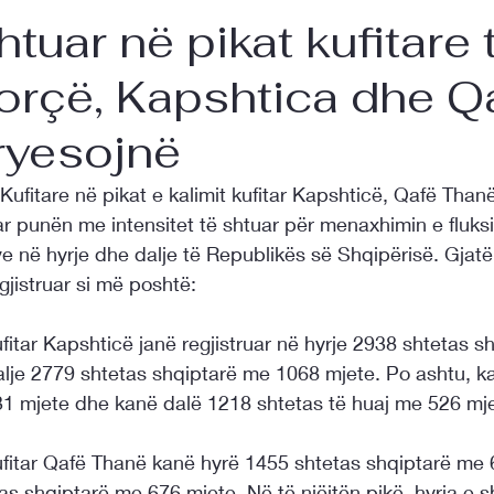
htuar në pikat kufitare 
orçë, Kapshtica dhe Q
ryesojnë
Kufitare në pikat e kalimit kufitar Kapshticë, Qafë Than
r punën me intensitet të shtuar për menaxhimin e fluksit
e në hyrje dhe dalje të Republikës së Shqipërisë. Gjatë
gjistruar si më poshtë:
fitar Kapshticë janë regjistruar në hyrje 2938 shtetas s
lje 2779 shtetas shqiptarë me 1068 mjete. Po ashtu, k
31 mjete dhe kanë dalë 1218 shtetas të huaj me 526 mje
ufitar Qafë Thanë kanë hyrë 1455 shtetas shqiptarë me 
s shqiptarë me 676 mjete. Në të njëjtën pikë, hyrja e s