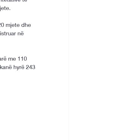
jete.
20 mjete dhe 
struar në 
tarë me 110 
 kanë hyrë 243 