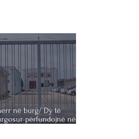
err në burg/ Dy të
urgosur përfundojnë në
ital