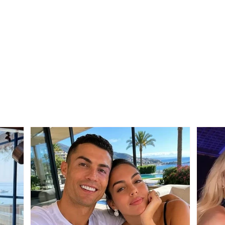
E shtuna sjell mot të
Horos
nxehtë/ Kthjellime në
Shtu
pjesën më të madhe të
vendit, reshje të dobëta në
zonat malore