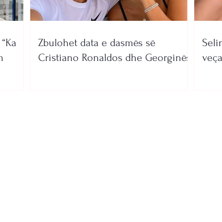
 “Ka
Zbulohet data e dasmës së
Seli
m
Cristiano Ronaldos dhe Georginës
veça