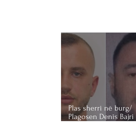
Plas sherri në burg/
Plagosen Denis Bajri 
dosjes “Metamorfoza
një tjetër