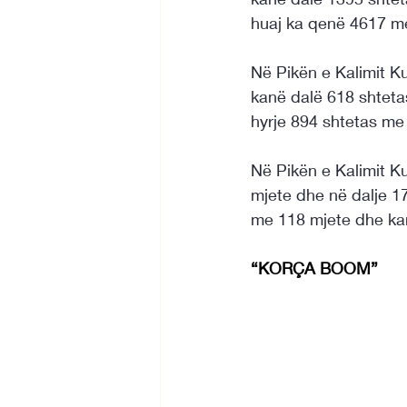
huaj ka qenë 4617 me
Në Pikën e Kalimit K
kanë dalë 618 shtetas
hyrje 894 shtetas me
Në Pikën e Kalimit Ku
mjete dhe në dalje 1
me 118 mjete dhe ka
“KORÇA BOOM”