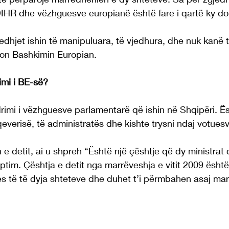
IHR dhe vëzhguesve europianë është fare i qartë ky do 
edhjet ishin të manipuluara, të vjedhura, dhe nuk kanë t
ron Bashkimin Europian.
mi i BE-së?
rimi i vëzhguesve parlamentarë që ishin në Shqipëri. Ës
qeverisë, të administratës dhe kishte trysni ndaj votues
 e detit, ai u shpreh “Është një çështje që dy ministrat 
ptim. Çështja e detit nga marrëveshja e vitit 2009 është
s të të dyja shteteve dhe duhet t’i përmbahen asaj marr