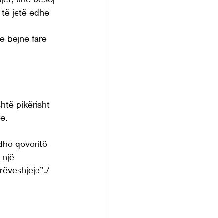
të jetë edhe 
ë bëjnë fare 
htë pikërisht 
ve.
dhe qeveritë 
 një 
ëveshjeje”./ 