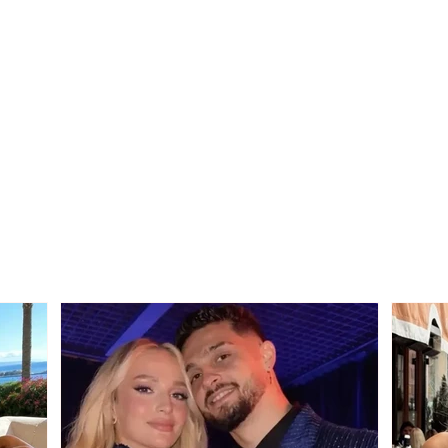
Harta e re territoriale u
Pëllu
dërgohet bashkive, kanë
Bolli
60 ditë afat për të
janë 
paraqitur qëndrimet