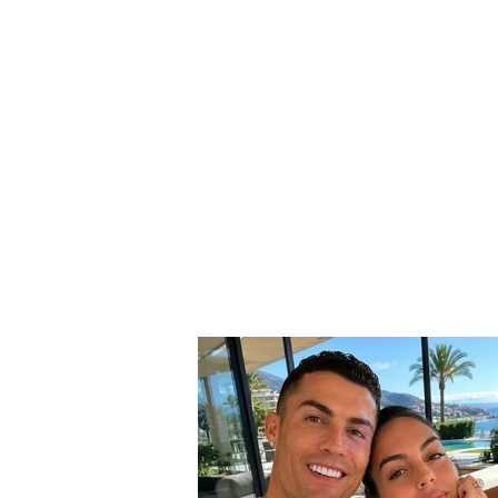
Grida Duma nxjerr
prapaskenat e largimit:
Berisha e ktheu PD-në në
luftë me vetveten