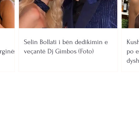
Selin Bollati i bën dedikimin e
Kush
rginës
veçantë Dj Gimbos (Foto)
po e
dysh