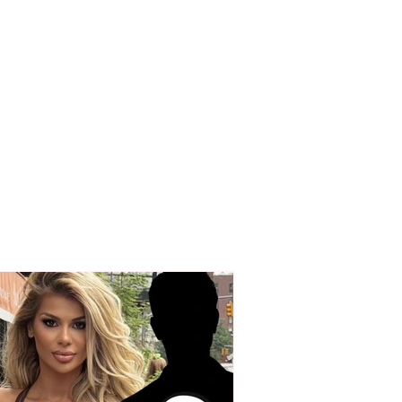
mp Pilinçi: Carlo
no dhe Sali Berisha
të një pjate