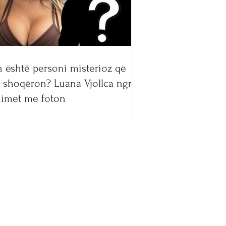
 është personi misterioz që
 shoqëron? Luana Vjollca ngre
imet me foton