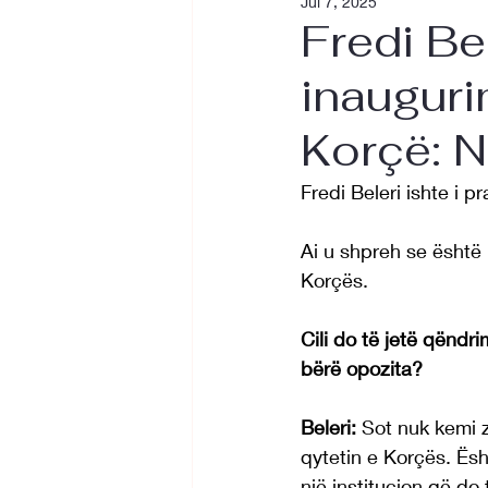
Jul 7, 2025
Fredi Be
inauguri
Korçë: Ng
Fredi Beleri ishte i 
Ai u shpreh se është n
Korçës.
Cili do të jetë qëndr
bërë opozita?
Beleri: 
Sot nuk kemi z
qytetin e Korçës. Ësh
një institucion që do