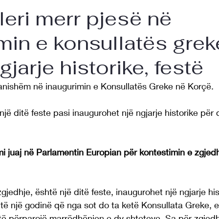
leri merr pjesë në
min e konsullatës grek
jarje historike, festë
pranishëm në inaugurimin e Konsullatës Greke në Korçë.
jë ditë feste pasi inaugurohet një ngjarje historike për 
imi juaj në Parlamentin Europian për kontestimin e zgjed
gjedhje, është një ditë feste, inaugurohet një ngjarje his
të një godinë që nga sot do ta ketë Konsullata Greke, e 
 të përparojë marrëdhënien e dy shteteve. Sa për zgjedh