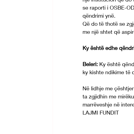
se raporti i OSBE-OD
qëndrimi ynë.
Që do të thotë se zgj
me një shtet që aspi
Ky është edhe qëndri
Beleri:
 Ky është qënd
ky kishte ndikime të 
Në lidhje me çështjen
ta zgjidhin me mirëku
marrëveshje në intere
LAJMI FUNDIT