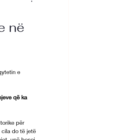
e në
qytetin e 
hjeve që ka 
torike për 
cila do të jetë 
jet, unë besoj 