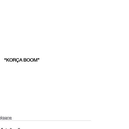
“KORÇA BOOM”
Ngjarje