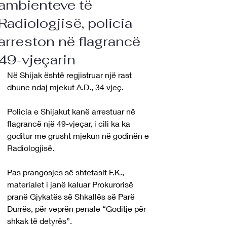
ambienteve të
Radiologjisë, policia
arreston në flagrancë
49-vjeçarin
Në Shijak është regjistruar një rast 
dhune ndaj mjekut A.D., 34 vjeç.
Policia e Shijakut kanë arrestuar në 
flagrancë një 49-vjeçar, i cili ka ka 
goditur me grusht mjekun në godinën e 
Radiologjisë.
Pas prangosjes së shtetasit F.K., 
materialet i janë kaluar Prokurorisë 
pranë Gjykatës së Shkallës së Parë 
Durrës, për veprën penale “Goditje për 
shkak të detyrës”.