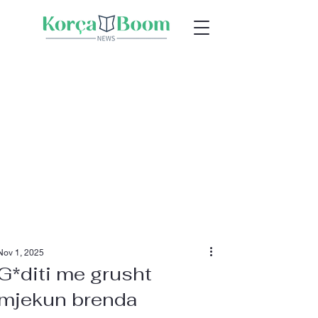
Nov 1, 2025
G*diti me grusht
mjekun brenda