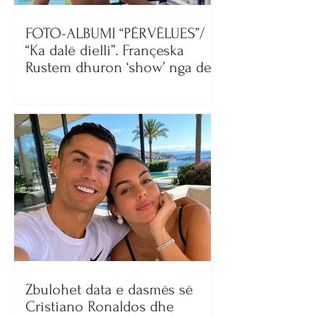
FOTO-ALBUMI “PËRVËLUES”/
“Ka dalë dielli”. Françeska
Rustem dhuron ‘show’ nga deti
Zbulohet data e dasmës së
Cristiano Ronaldos dhe