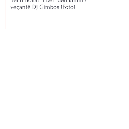
Selin Bollati i bën dedikimin e
veçantë Dj Gimbos (Foto)