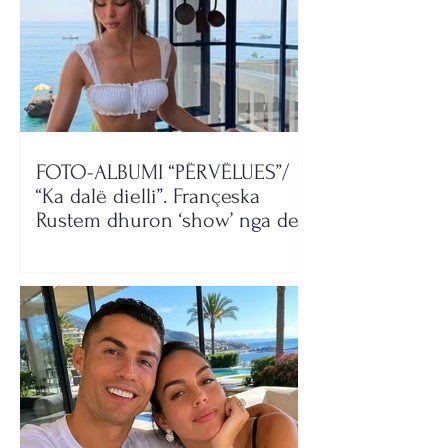
FOTO-ALBUMI “PËRVËLUES”/
“Ka dalë dielli”. Françeska
Rustem dhuron ‘show’ nga deti