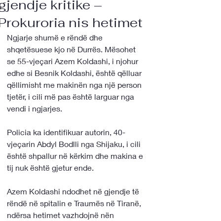
gjendje kritike –
Prokuroria nis hetimet
Ngjarje shumë e rëndë dhe 
shqetësuese kjo në Durrës. Mësohet 
se 55-vjeçari Azem Koldashi, i njohur 
edhe si Besnik Koldashi, është qëlluar 
qëllimisht me makinën nga një person 
tjetër, i cili më pas është larguar nga 
vendi i ngjarjes. 
Policia ka identifikuar autorin, 40-
vjeçarin Abdyl Bodlli nga Shijaku, i cili 
është shpallur në kërkim dhe makina e 
tij nuk është gjetur ende.
Azem Koldashi ndodhet në gjendje të 
rëndë në spitalin e Traumës në Tiranë, 
ndërsa hetimet vazhdojnë nën 