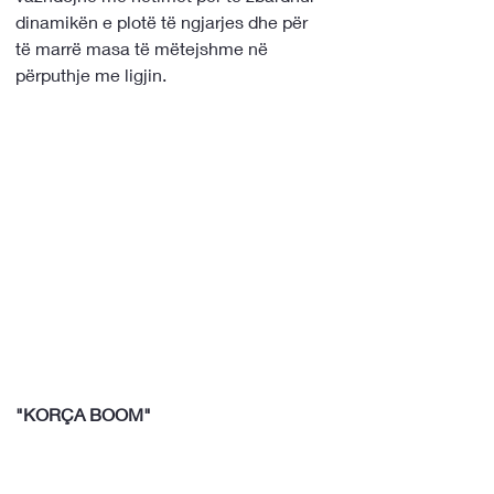
dinamikën e plotë të ngjarjes dhe për 
të marrë masa të mëtejshme në 
përputhje me ligjin.
"KORÇA BOOM"