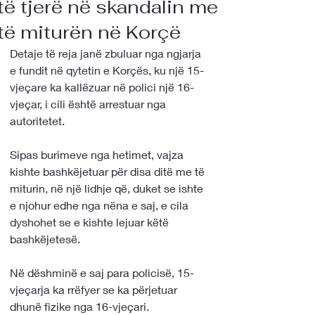
të tjerë në skandalin me
të miturën në Korçë
Detaje të reja janë zbuluar nga ngjarja 
e fundit në qytetin e Korçës, ku një 15-
vjeçare ka kallëzuar në polici një 16-
vjeçar, i cili është arrestuar nga 
autoritetet. 
Sipas burimeve nga hetimet, vajza 
kishte bashkëjetuar për disa ditë me të 
miturin, në një lidhje që, duket se ishte 
e njohur edhe nga nëna e saj, e cila 
dyshohet se e kishte lejuar këtë 
bashkëjetesë.
Në dëshminë e saj para policisë, 15-
vjeçarja ka rrëfyer se ka përjetuar 
dhunë fizike nga 16-vjeçari. 