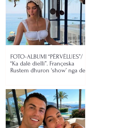
FOTO-ALBUMI “PËRVËLUES”/
“Ka dalë dielli”. Françeska
Rustem dhuron ‘show’ nga deti