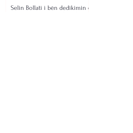
Selin Bollati i bën dedikimin e
veçantë Dj Gimbos (Foto)