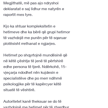
Megjithatë, më pas ajo ndryshoi 
deklaratat e saj lidhur me natyrën e 
raportit mes tyre. 
Kjo ka shtuar kompleksitetin e 
hetimeve dhe ka bërë që grupi hetimor 
të vazhdojë me punën për të sqaruar 
plotësisht rrethanat e ngjarjes.
Hetimet po shqyrtojnë mundësinë që 
në këtë çështje të jenë të përfshirë 
edhe persona të tjerë. Ndërkohë, 15-
vjeçarja ndodhet nën kujdesin e 
specialistëve dhe po merr ndihmë 
psikologjike për të kapërcyer këtë 
situatë të vështirë.
Autoritetet kanë theksuar se do të 
vazhdojnë me hetimet për të zbardhur 