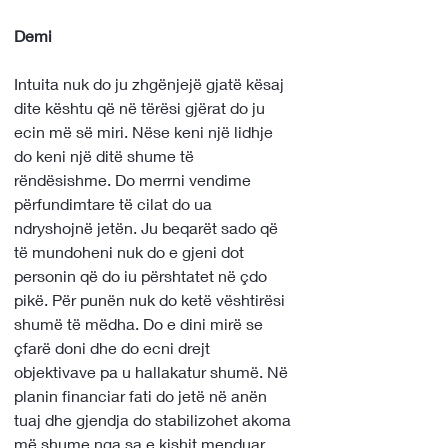
Demi
Intuita nuk do ju zhgënjejë gjatë kësaj 
dite kështu që në tërësi gjërat do ju 
ecin më së miri. Nëse keni një lidhje 
do keni një ditë shume të 
rëndësishme. Do merrni vendime 
përfundimtare të cilat do ua 
ndryshojnë jetën. Ju beqarët sado që 
të mundoheni nuk do e gjeni dot 
personin që do iu përshtatet në çdo 
pikë. Për punën nuk do ketë vështirësi 
shumë të mëdha. Do e dini mirë se 
çfarë doni dhe do ecni drejt 
objektivave pa u hallakatur shumë. Në 
planin financiar fati do jetë në anën 
tuaj dhe gjendja do stabilizohet akoma 
më shume nga sa e kishit menduar.