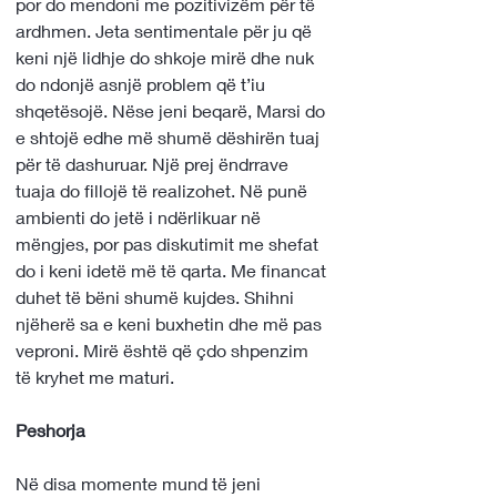
por do mendoni me pozitivizëm për të 
ardhmen. Jeta sentimentale për ju që 
keni një lidhje do shkoje mirë dhe nuk 
do ndonjë asnjë problem që t’iu 
shqetësojë. Nëse jeni beqarë, Marsi do 
e shtojë edhe më shumë dëshirën tuaj 
për të dashuruar. Një prej ëndrrave 
tuaja do fillojë të realizohet. Në punë 
ambienti do jetë i ndërlikuar në 
mëngjes, por pas diskutimit me shefat 
do i keni idetë më të qarta. Me financat 
duhet të bëni shumë kujdes. Shihni 
njëherë sa e keni buxhetin dhe më pas 
veproni. Mirë është që çdo shpenzim 
të kryhet me maturi.
Peshorja 
Në disa momente mund të jeni 