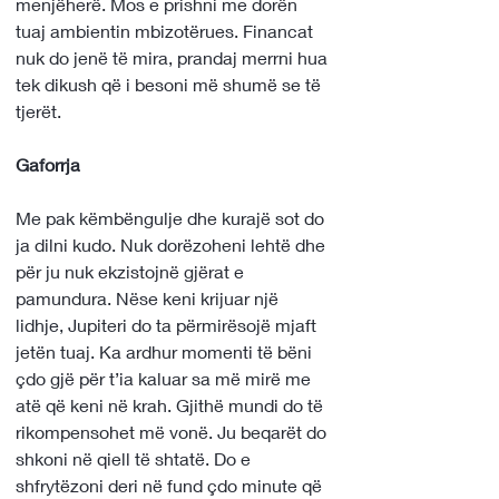
menjëherë. Mos e prishni me dorën 
tuaj ambientin mbizotërues. Financat 
nuk do jenë të mira, prandaj merrni hua 
tek dikush që i besoni më shumë se të 
tjerët.
Gaforrja
Me pak këmbëngulje dhe kurajë sot do 
ja dilni kudo. Nuk dorëzoheni lehtë dhe 
për ju nuk ekzistojnë gjërat e 
pamundura. Nëse keni krijuar një 
lidhje, Jupiteri do ta përmirësojë mjaft 
jetën tuaj. Ka ardhur momenti të bëni 
çdo gjë për t’ia kaluar sa më mirë me 
atë që keni në krah. Gjithë mundi do të 
rikompensohet më vonë. Ju beqarët do 
shkoni në qiell të shtatë. Do e 
shfrytëzoni deri në fund çdo minute që 