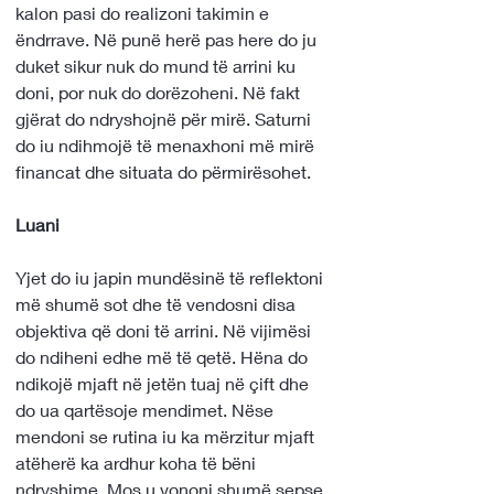
kalon pasi do realizoni takimin e 
ëndrrave. Në punë herë pas here do ju 
duket sikur nuk do mund të arrini ku 
doni, por nuk do dorëzoheni. Në fakt 
gjërat do ndryshojnë për mirë. Saturni 
do iu ndihmojë të menaxhoni më mirë 
financat dhe situata do përmirësohet.
Luani
Yjet do iu japin mundësinë të reflektoni 
më shumë sot dhe të vendosni disa 
objektiva që doni të arrini. Në vijimësi 
do ndiheni edhe më të qetë. Hëna do 
ndikojë mjaft në jetën tuaj në çift dhe 
do ua qartësoje mendimet. Nëse 
mendoni se rutina iu ka mërzitur mjaft 
atëherë ka ardhur koha të bëni 
ndryshime. Mos u vononi shumë sepse 