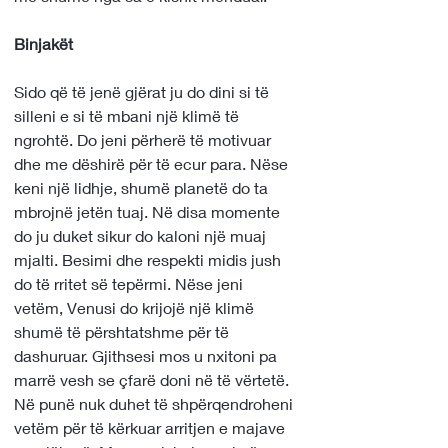
Binjakët 
Sido që të jenë gjërat ju do dini si të 
silleni e si të mbani një klimë të 
ngrohtë. Do jeni përherë të motivuar 
dhe me dëshirë për të ecur para. Nëse 
keni një lidhje, shumë planetë do ta 
mbrojnë jetën tuaj. Në disa momente 
do ju duket sikur do kaloni një muaj 
mjalti. Besimi dhe respekti midis jush 
do të rritet së tepërmi. Nëse jeni 
vetëm, Venusi do krijojë një klimë 
shumë të përshtatshme për të 
dashuruar. Gjithsesi mos u nxitoni pa 
marrë vesh se çfarë doni në të vërtetë. 
Në punë nuk duhet të shpërqendroheni 
vetëm për të kërkuar arritjen e majave 