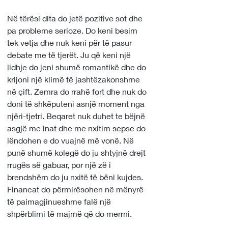
Në tërësi dita do jetë pozitive sot dhe 
pa probleme serioze. Do keni besim 
tek vetja dhe nuk keni për të pasur 
debate me të tjerët. Ju që keni një 
lidhje do jeni shumë romantikë dhe do 
krijoni një klimë të jashtëzakonshme 
në çift. Zemra do rrahë fort dhe nuk do 
doni të shkëputeni asnjë moment nga 
njëri-tjetri. Beqaret nuk duhet te bëjnë 
asgjë me inat dhe me nxitim sepse do 
lëndohen e do vuajnë më vonë. Në 
punë shumë kolegë do ju shtyjnë drejt 
rrugës së gabuar, por një zë i 
brendshëm do ju nxitë të bëni kujdes. 
Financat do përmirësohen në mënyrë 
të paimagjinueshme falë një 
shpërblimi të majmë që do merrni.