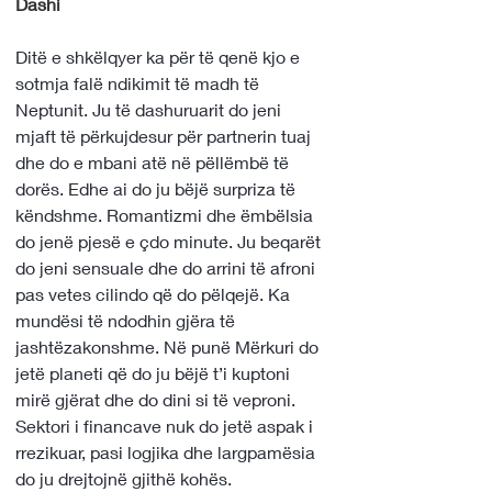
Dashi
Ditë e shkëlqyer ka për të qenë kjo e 
sotmja falë ndikimit të madh të 
Neptunit. Ju të dashuruarit do jeni 
mjaft të përkujdesur për partnerin tuaj 
dhe do e mbani atë në pëllëmbë të 
dorës. Edhe ai do ju bëjë surpriza të 
këndshme. Romantizmi dhe ëmbëlsia 
do jenë pjesë e çdo minute. Ju beqarët 
do jeni sensuale dhe do arrini të afroni 
pas vetes cilindo që do pëlqejë. Ka 
mundësi të ndodhin gjëra të 
jashtëzakonshme. Në punë Mërkuri do 
jetë planeti që do ju bëjë t’i kuptoni 
mirë gjërat dhe do dini si të veproni. 
Sektori i financave nuk do jetë aspak i 
rrezikuar, pasi logjika dhe largpamësia 
do ju drejtojnë gjithë kohës.