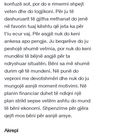
konfuzë sot, por do e rimerrni shpejt 
veten dhe do logjikoni. Për ju të 
dashuruarit të gjitha rrethanat do jenë 
në favorin tuaj kështu që jeta ka për 
t'iu ecur vaj. Për asgjë nuk do keni 
ankesa apo pengje. Ju beqarëve do ju 
peshojë shumë vetmia, por nuk do keni 
mundësi të bëjnë asgjë për ta 
ndryshuar situatën. Bëni sa më shumë 
durim që të mundeni. Në punë do 
veproni me devotshmëri dhe nuk do ju 
mungojë asnjë moment motivimi. Në 
planin financiar duhet të ndiqni një 
plan strikt sepse vetëm ashtu do mund 
të bëni ekonomi. Shpenzime për gjëra 
qejfi mos bëni për asnjë arsye.
Akrepi