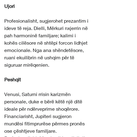
Ujori
Profesionalisht, sugjerohet prezantim i 
ideve të reja. Dielli, Mërkuri nxjerrin në 
pah harmoninë familjare; kalimi i 
kohës cilësore në shtëpi forcon lidhjet 
emocionale. Nga ana shëndetësore, 
ruani ekuilibrin në ushqim për të 
siguruar mirëqenien.
Peshqit
Venusi, Saturni rrisin karizmën 
personale, duke e bërë këtë një ditë 
ideale për ndërveprime shoqërore. 
Financiarisht, Jupiteri sugjeron 
mundësi fitimprurëse përmes pronës 
ose çështjeve familjare. 