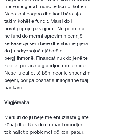
më vonë gjërat mund të komplikohen. 
Nëse jeni beqarë dhe keni bërë një 
takim kohët e fundit, Marsi do i 
përshpejtojë pak gjërat. Në punë më 
në fund do merrni aprovimin për një 
kërkesë që keni bërë dhe shumë gjëra 
do ju ndryshojnë njëherë e 
përgjithmonë. Financat nuk do jenë të 
këqija, por as në gjendjen më të mirë. 
Nëse iu duhet të bëni ndonjë shpenzim 
bëjeni, por pa boshatisur llogarinë tuaj 
bankare.
Virgjëresha
Mërkuri do ju bëjë më entuziastë gjatë 
kësaj dite. Nuk do e mbani mendjen 
tek hallet e problemet që keni pasur, 