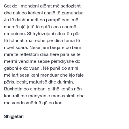
Sot do i mendoni gjërat më seriozisht 
dhe nuk do kërkoni asgjë të pamundur. 
Ju të dashuruarit do parapëlqeni më 
shumë një jetë të qetë sesa shumë 
emocione. Shfrytëzojeni situatën për 
të folur shtruar edhe për disa tema të 
ndërlikuara. Nëse jeni beqarë do bëni 
mirë të reflektoni disa herë para se të 
merrni vendime sepse përndryshe do 
gaboni e do vuani. Në punë do arrini 
më lart sesa keni menduar dhe kjo falë 
përkujdesit, maturisë dhe durimin. 
Buxhetin do e mbani gjithë kohës nën 
kontroll me mënyrën e menaxhimit dhe 
me vendosmërinë që do keni.
Shigjetari