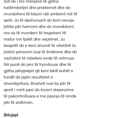
Sot do i lini mënjanë të gjitha 
hatërmbetjet dhe problemet dhe do 
mundoheni të krijoni një ambient më të 
qetë. Ju të dashuruarit do keni nevoje 
jetike për harmoni dhe do mundoheni 
me sa të mundeni të tregoheni të 
matur me fjalët dhe veprimet. Ju 
beqarët do e keni shumë të vështirë ta 
joshin personin tuaj të ëndrrave dhe do 
vazhdoni të mbeteni ende të vetmuar. 
Në punë do jeni të frymëzuar dhe të 
gjitha përpjekjet që keni bërë kohët e 
fundit do japin rezultatet e 
shumëpritura. Buxheti nuk ka për të 
qenë i mirë pasi do kryeni shpenzime 
të pakontrolluara e me pasoja të renda 
për të ardhmen.
Bricjapi