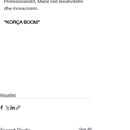
Profesionalisht, Marsi nxit kreativitetin 
dhe inovacionin.
“KORÇA BOOM”
Aktualitet
Recent Posts
See All