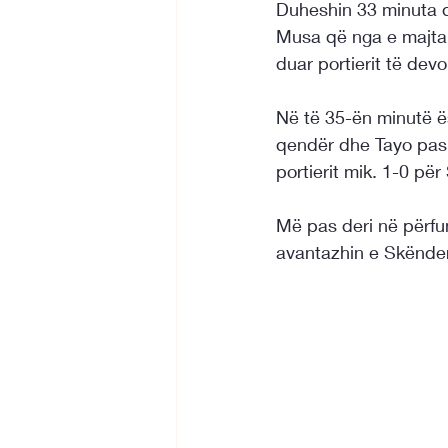
Duheshin 33 minuta q
Musa që nga e majta e
duar portierit të dev
Në të 35-ën minutë ë
qendër dhe Tayo pasi 
portierit mik. 1-0 pë
Më pas deri në përfu
avantazhin e Skënde