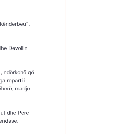
Skënderbeu”, 
he Devollin 
, ndërkohë që 
a reparti i 
jëherë, madje 
ut dhe Pere 
vendase.