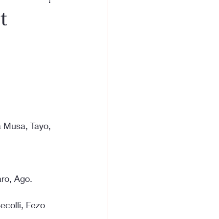
t
a Musa, Tayo, 
aro, Ago. 
ecolli, Fezo