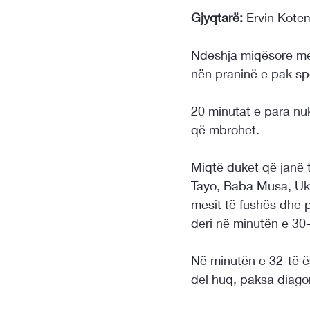
Gjyqtarë:
 Ervin Kote
Ndeshja miqësore mes
nën praninë e pak sp
20 minutat e para nu
që mbrohet.
Miqtë duket që janë 
Tayo, Baba Musa, Ukic
mesit të fushës dhe p
deri në minutën e 30-
Në minutën e 32-të ë
del huq, paksa diago