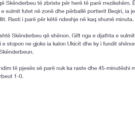
ë Skënderbeu të zbriste për herë të parë rrezikshëm. 
 sulmit futet në zonë dhe përballë portierit Beqiri, ia j
ollit. Rasti i parë për këtë ndeshje në kaq shumë minuta.
shtë Skënderbeu që shënon. Gift nga e djathta e sulmit
e stopon ne gjoks ia kalon Ukicit dhe ky i fundit shënon
r Skënderbeun.
ndim të pjesës së parë nuk ka raste dhe 45-minutëshi m
rbeut 1-0.