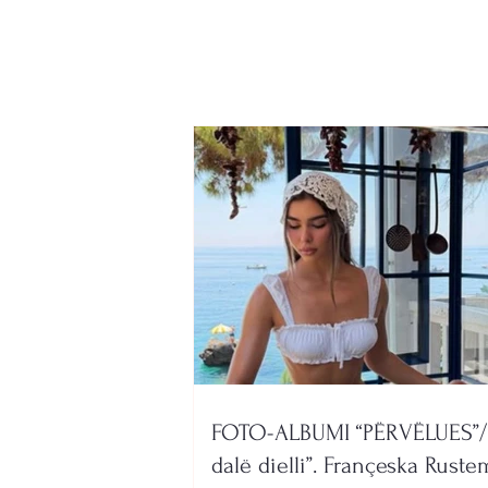
mysafir në Maliq!
FOTO-ALBUMI “PËRVËLUES”/
dalë dielli”. Françeska Ruste