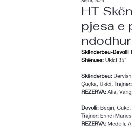
Sep 5, 2025
HT Skën
pjesa e 
ndodhur
Skënderbeu-Devolli 
Shënues:
 Ukici 35’
Skënderbeu:
 Dervish
Çuçka, Ukici. 
Trajner:
REZERVA:
 Alia, Vang
Devolli:
 Beqiri, Cuko,
Trajner:
 Erindi Manes
REZERVA:
 Medolli, A