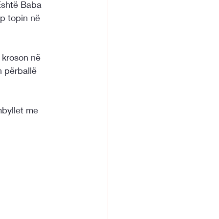
Është Baba 
ep topin në 
 kroson në 
 përballë 
byllet me 