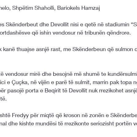
melo, Shpëtim Shaholli, Bariokels Hamzaj
 Skënderbeut dhe Devollit nisi e qetë në stadiumin “
ortdashësve që ishin vendosur në tribunën qëndrore.
k kanë thuajse asnjë rast, me Skënderbeun që sulmon d
të vendosur mirë dhe besojnë më shumë te kundërsulmi
i e Çuçka, në vijën e parë të sulmit, marrin pak topa ng
ër pasojë porta e Beqirit të Devollit nuk rrezikohet asn
të.
shtë Fredyy për miqtë që kroson në zonën e Skënderbe
nal dhe kishte mundësi të rrezikonte seriozisht portën 