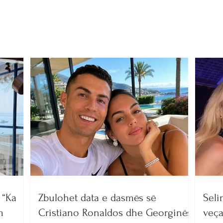
grekëve të Panetolikos
titul
afro
 “Ka
Zbulohet data e dasmës së
Seli
m
Cristiano Ronaldos dhe Georginës
veça