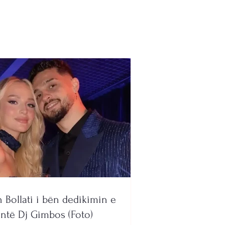
lin dhe afron edhe
n edhe nga Ukraina
n Bollati i bën dedikimin e
ntë Dj Gimbos (Foto)