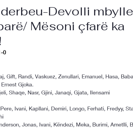
derbeu-Devolli mbylle
parë/ Mësoni çfarë ka
!
1-0
aj, Gift, Randi, Vaskuez, Zenullari, Emanuel, Hasa, Bab
 Ernest Gjoka.
jeli, Shaqe, Nasr, Gjini, Janaqi, Gjata, Ilensami
 Pere, Ivani, Kapllani, Demiri, Longo, Ferhati, Fredyy, St
hi
nderson, Jonas, Ivani, Këndezi, Meka, Burimi, Ametlli, B