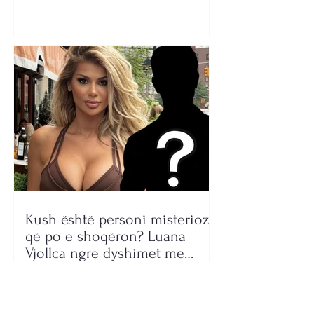
Kush është personi misterioz
që po e shoqëron? Luana
Vjollca ngre dyshimet me
foton