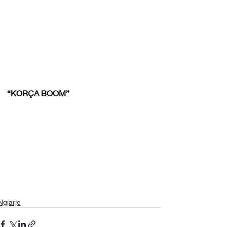
“KORÇA BOOM”
Ngjarje