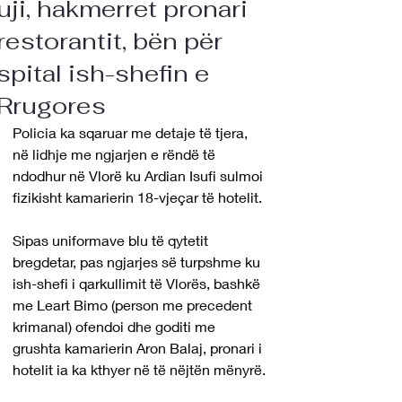
uji, hakmerret pronari
restorantit, bën për
spital ish-shefin e
Rrugores
Policia ka sqaruar me detaje të tjera, 
në lidhje me ngjarjen e rëndë të 
ndodhur në Vlorë ku Ardian Isufi sulmoi 
fizikisht kamarierin 18-vjeçar të hotelit.
Sipas uniformave blu të qytetit 
bregdetar, pas ngjarjes së turpshme ku 
ish-shefi i qarkullimit të Vlorës, bashkë 
me Leart Bimo (person me precedent 
krimanal) ofendoi dhe goditi me 
grushta kamarierin Aron Balaj, pronari i 
hotelit ia ka kthyer në të nëjtën mënyrë.