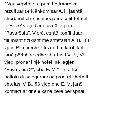
“Nga veprimet e para hetimore ka 
rezultuar se Nënkomisar A. I., jashtë 
shërbimit dhe në shoqërinë e shtetasit 
L. B., 57 vjeç, banues në lagjen 
“Pavarësia”, Vlorë, është konfliktuar 
fillimisht fizikisht me shtetasin A. B., 18 
vjeç. Pas përshkallëzimit të konfliktit, 
janë përfshirë edhe shtetasit V. B., 53 
vjeç, pronar i një hoteli në lagjen 
“Pavarësia 2”, dhe E. M.” – njoftoi 
policia duke sqaruar se pronari i hotelit 
shtetasi V. B., 53 vjeç dhe E. M. janë 
konfliktuar dhe e kanë bërë për spital.