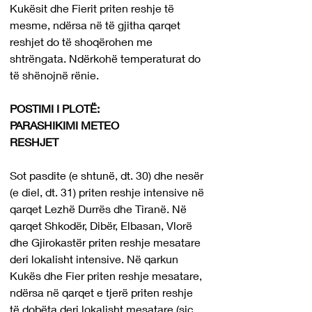
Kukësit dhe Fierit priten reshje të 
mesme, ndërsa në të gjitha qarqet 
reshjet do të shoqërohen me 
shtrëngata. Ndërkohë temperaturat do 
të shënojnë rënie. 
POSTIMI I PLOTË: 
PARASHIKIMI METEO
RESHJET
Sot pasdite (e shtunë, dt. 30) dhe nesër 
(e diel, dt. 31) priten reshje intensive në 
qarqet Lezhë Durrës dhe Tiranë. Në 
qarqet Shkodër, Dibër, Elbasan, Vlorë 
dhe Gjirokastër priten reshje mesatare 
deri lokalisht intensive. Në qarkun 
Kukës dhe Fier priten reshje mesatare, 
ndërsa në qarqet e tjerë priten reshje 
të dobëta deri lokalisht mesatare (siç 