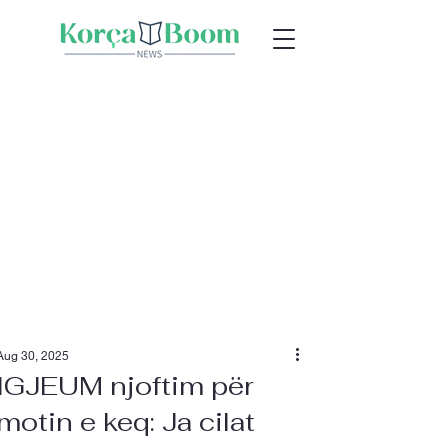
Aug 30, 2025
IGJEUM njoftim për
motin e keq: Ja cilat