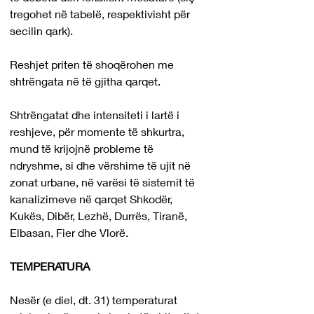
tregohet në tabelë, respektivisht për 
secilin qark).
Reshjet priten të shoqërohen me 
shtrëngata në të gjitha qarqet.
Shtrëngatat dhe intensiteti i lartë i 
reshjeve, për momente të shkurtra, 
mund të krijojnë probleme të 
ndryshme, si dhe vërshime të ujit në 
zonat urbane, në varësi të sistemit të 
kanalizimeve në qarqet Shkodër, 
Kukës, Dibër, Lezhë, Durrës, Tiranë, 
Elbasan, Fier dhe Vlorë.
TEMPERATURA
Nesër (e diel, dt. 31) temperaturat 