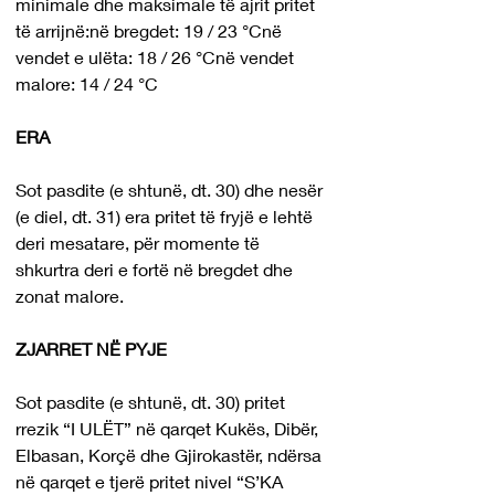
minimale dhe maksimale të ajrit pritet 
të arrijnë:në bregdet: 19 / 23 °Cnë 
vendet e ulëta: 18 / 26 °Cnë vendet 
malore: 14 / 24 °C
ERA
Sot pasdite (e shtunë, dt. 30) dhe nesër 
(e diel, dt. 31) era pritet të fryjë e lehtë 
deri mesatare, për momente të 
shkurtra deri e fortë në bregdet dhe 
zonat malore.
ZJARRET NË PYJE
Sot pasdite (e shtunë, dt. 30) pritet 
rrezik “I ULËT” në qarqet Kukës, Dibër, 
Elbasan, Korçë dhe Gjirokastër, ndërsa 
në qarqet e tjerë pritet nivel “S’KA 