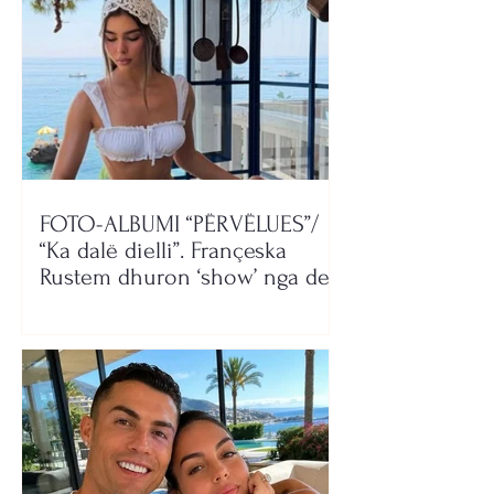
FOTO-ALBUMI “PËRVËLUES”/
“Ka dalë dielli”. Françeska
Rustem dhuron ‘show’ nga deti