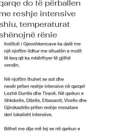
qarqe do të përballen
me reshje intensive
shiu, temperaturat
shënojnë rënie
Instituti i Gjeoshkencave ka dalë me 
një njoftim lidhur me situatën e motit 
të keq që ka mbërthyer të gjithë 
vendin. 
Në njoftim thuhet se sot dhe 
nesër priten reshje intensive në qarqet 
Lezhë Durrës dhe Tiranë. Në qarkun e 
Shkdorës, Dibrës, Elbasanit, Vlorës dhe 
Gjirokastrës priten reshje mesatare 
deri lokalisht intensive. 
Bëhet me dije më tej se në qarkun e 